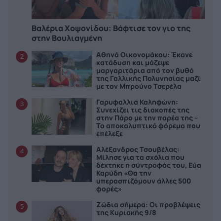
Βαλέρια Χοψονίδου: Bάφτισε τον γιο της
στην Βουλιαγμένη
Αθηνά Οικονομάκου: Έκανε
2
κατάδυση και μάζεψε
μαργαριτάρια από τον βυθό
της Γαλλικής Πολυνησίας μαζί
με τον Μπρούνο Τσερέλα
Γαρυφαλλιά Καληφώνη:
3
Συνεχίζει τις διακοπές της
στην Πάρο με την παρέα της –
Το αποκαλυπτικό φόρεμα που
επέλεξε
Αλέξανδρος Τσουβέλας:
4
Μίλησε για τα σχόλια που
δέχτηκε η σύντροφός του, Εύα
Καρύδη «Θα την
υπερασπιζόμουν άλλες 500
φορές»
Ζώδια σήμερα: Οι προβλέψεις
5
της Κυριακής 9/8