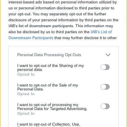
interest-based ads based on personal information utilized by
us or personal information disclosed to third parties prior to
Αθηνά Οικονομάκου: Έκανε κατάδυση και μάζεψε
your opt-out. You may separately opt-out of the further
μαργαριτάρια από τον βυθό της Γαλλικής
disclosure of your personal information by third parties on the
Πολυνησίας μαζί με τον Μπρούνο Τσερέλα
IAB’s list of downstream participants. This information may
also be disclosed by us to third parties on the
IAB’s List of
Downstream Participants
that may further disclose it to other
third parties.
Personal Data Processing Opt Outs
I want to opt-out of the Sharing of my
personal data.
Opted In
I want to opt-out of the Sale of my
Personal Data.
Opted In
I want to opt-out of processing my
Βαλέρια Χοψονίδου: Bάφτισε τον γιο της στην
Personal Data for Targeted Advertising.
Βουλιαγμένη
Opted In
I want to opt-out of Collection, Use,