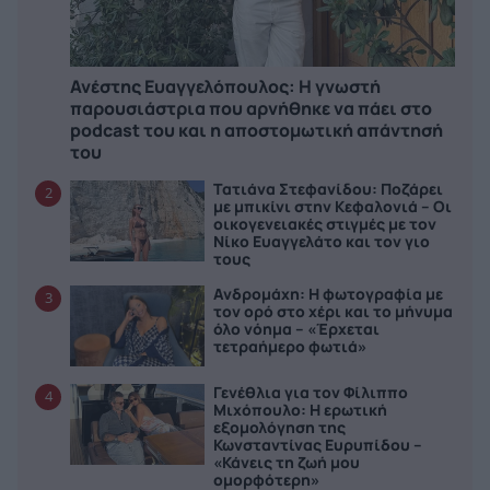
Ανέστης Ευαγγελόπουλος: Η γνωστή
παρουσιάστρια που αρνήθηκε να πάει στο
podcast του και η αποστομωτική απάντησή
του
Τατιάνα Στεφανίδου: Ποζάρει
2
με μπικίνι στην Κεφαλονιά – Οι
οικογενειακές στιγμές με τον
Νίκο Ευαγγελάτο και τον γιο
τους
Ανδρομάχη: Η φωτογραφία με
3
τον ορό στο χέρι και το μήνυμα
όλο νόημα – «Έρχεται
τετραήμερο φωτιά»
Γενέθλια για τον Φίλιππο
4
Μιχόπουλο: Η ερωτική
εξομολόγηση της
Κωνσταντίνας Ευρυπίδου –
«Κάνεις τη ζωή μου
ομορφότερη»