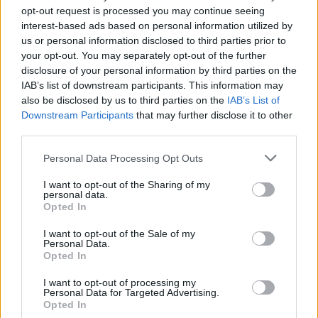
opt-out request is processed you may continue seeing
interest-based ads based on personal information utilized by
us or personal information disclosed to third parties prior to
your opt-out. You may separately opt-out of the further
Η Αποστολία Ζώη ξεκαθαρίζει: «Βαρέθηκα να λένε
πως τα άφησα όλα για έναν έρωτα»
disclosure of your personal information by third parties on the
IAB’s list of downstream participants. This information may
also be disclosed by us to third parties on the
IAB’s List of
Downstream Participants
that may further disclose it to other
third parties.
Personal Data Processing Opt Outs
I want to opt-out of the Sharing of my
personal data.
Opted In
I want to opt-out of the Sale of my
Personal Data.
Opted In
Ανέστης Ευαγγελόπουλος: Η γνωστή
I want to opt-out of processing my
Personal Data for Targeted Advertising.
παρουσιάστρια που αρνήθηκε να πάει στο podcast
Opted In
του και η αποστομωτική απάντησή του