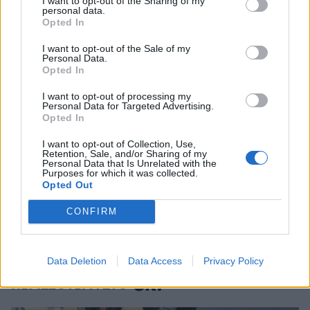
I want to opt-out of the Sharing of my
personal data.
Opted In
I want to opt-out of the Sale of my
Personal Data.
Κατερίνα Καινούργιου – Παναγιώτης
Opted In
Κουτσουμπής: Απόδραση στη Μύκονο με την
I want to opt-out of processing my
κόρη τους!
Personal Data for Targeted Advertising.
Opted In
PAPARAZZI
I want to opt-out of Collection, Use,
Retention, Sale, and/or Sharing of my
Personal Data that Is Unrelated with the
ΔΕΙΤΕ ΑΚΟΜΑ
Purposes for which it was collected.
Opted Out
ΠΕΡΙΟΔΙΚΟ ΟΚ!
ΥΒΟΝΝΗ ΝΤΟΣΤΑ
CONFIRM
Data Deletion
Data Access
Privacy Policy
ΠΕΡΙΣΣΟΤΕΡΑ ΣΤΟ