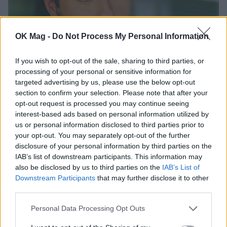
OK Mag -
Do Not Process My Personal Information
If you wish to opt-out of the sale, sharing to third parties, or
processing of your personal or sensitive information for
Μελέτης Ηλίας στο ΟΚ!: «Κάνω σχεδόν 10
targeted advertising by us, please use the below opt-out
χρόνια ψυχοθεραπεία και με έχει βοηθήσει
section to confirm your selection. Please note that after your
πάρα πολύ. Σταμάτησα να είμαι τόσο
opt-out request is processed you may continue seeing
εγωιστής»
interest-based ads based on personal information utilized by
ΣΥΝΕΝΤΕΥΞΕΙΣ
us or personal information disclosed to third parties prior to
your opt-out. You may separately opt-out of the further
disclosure of your personal information by third parties on the
IAB’s list of downstream participants. This information may
also be disclosed by us to third parties on the
IAB’s List of
Downstream Participants
that may further disclose it to other
third parties.
Personal Data Processing Opt Outs