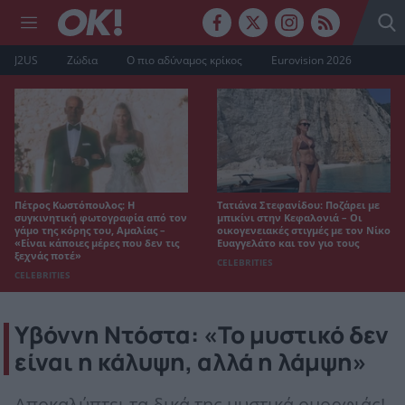
J2US
Ζώδια
Ο πιο αδύναμος κρίκος
Eurovision 2026
Πέτρος Κωστόπουλος: Η
Τατιάνα Στεφανίδου: Ποζάρει με
συγκινητική φωτογραφία από τον
μπικίνι στην Κεφαλονιά – Οι
γάμο της κόρης του, Αμαλίας –
οικογενειακές στιγμές με τον Νίκο
«Είναι κάποιες μέρες που δεν τις
Ευαγγελάτο και τον γιο τους
ξεχνάς ποτέ»
CELEBRITIES
CELEBRITIES
Υβόννη Ντόστα: «Το μυστικό δεν
είναι η κάλυψη, αλλά η λάμψη»