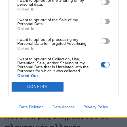
I want to opt-out of the Sharing of my
personal data.
όλοι μας, από τον Φεβρουάριο και μετά, πόσες
Opted In
απώλειες έχουμε ζήσει και τι ακούμε. Και σε
I want to opt-out of the Sale of my
επίπεδο διάσημων ανθρώπων, αλλά και με την
Personal Data.
Opted In
καθημερινότητά μας. Αυτό για να κάνουμε την
I want to opt-out of processing my
αλλαγή του Πλούτωνα, γιατί ο Πλούτωνας στον
Personal Data for Targeted Advertising.
Opted In
Υδροχόο είναι σε ένα ζώδιο συλλογικό. Σε ένα
ζώδιο των πολλών. Αυτό είναι κάτι που δεν θα
I want to opt-out of Collection, Use,
Retention, Sale, and/or Sharing of my
αλλάξει.
Personal Data that Is Unrelated with the
Purposes for which it was collected.
Θα αρχόμαστε πολύ κοντά και πιο συχνά με
Opted Out
απώλειες μέσα στο 2025, πιο πολλές από αυτές
CONFIRM
που είχαμε συνηθίσει. Δύσκολο κομμάτι, το
βάζουμε στην άκρη.
Data Deletion
Data Access
Privacy Policy
Πόσο θα μας επηρεάσουν οι