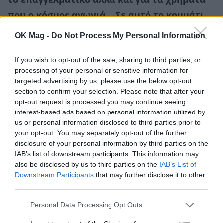
το επαγγελματικό αλλά και για τα χρήματα
που ο κόσμος αγωνιά… Σε αυτό το κομμάτι,
τι έχεις δει για το 2025; Ποια ζώδια θα είναι
OK Mag -
Do Not Process My Personal Information
ευνοημένα στα επαγγελματικά τους, θα
If you wish to opt-out of the sale, sharing to third parties, or
έχουν πρόοδο…
processing of your personal or sensitive information for
targeted advertising by us, please use the below opt-out
section to confirm your selection. Please note that after your
Θέλω λοιπόν να πω, το 2025 δεν θα είναι μια
opt-out request is processed you may continue seeing
εύκολη χρονιά. Καταρχάς το 2025 θα μπούμε
interest-based ads based on personal information utilized by
us or personal information disclosed to third parties prior to
δύσκολα, θα μπούμε με μία όψη, Άρη σε
your opt-out. You may separately opt-out of the further
αντίθεση με Πλούτωνα. Ο Άρης στο Λιοντάρι, ο
disclosure of your personal information by third parties on the
Πλούτωνας στον Υδροχόο, μια πολύ σημαντική
IAB’s list of downstream participants. This information may
also be disclosed by us to third parties on the
IAB’s List of
κοσμική αλλαγή αυτή του Πλούτωνα στον
Downstream Participants
that may further disclose it to other
Υδροχόο, γιατί ο Πλούτωνας στον Υδροχόο έχει
third parties.
να κάνει με
το συλλογικό πένθος.
Personal Data Processing Opt Outs
Ίσως παρατήρησες και είμαι σίγουρη και όπως