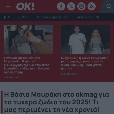
J2US
Ζώδια
Ο πιο αδύναμος κρίκος
Eurovision 2026
Γενέθλια για τον Φίλιππο
Ενοχλημένη η Ελένη Βουλγαράκη
Μιχόπουλο: Η ερωτική
με τις φήμες χωρισμού με τον
εξομολόγηση της Κωνσταντίνας
Φώτη Ιωαννίδη – «Θα γίνετε
Ευρυπίδου – «Κάνεις τη ζωή μου
ρόμπα»
ομορφότερη»
CELEBRITIES
CELEBRITIES
Η Βάσια Μαυράκη στο okmag για
τα τυχερά ζώδια του 2025! Τι
μας περιμένει τη νέα χρονιά!