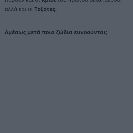
πάρουν και οι
Κριοί
του πρώτου δεκαημέρου,
αλλά και οι
Τοξότες.
Αμέσως μετά ποια ζώδια ευνοούνται;