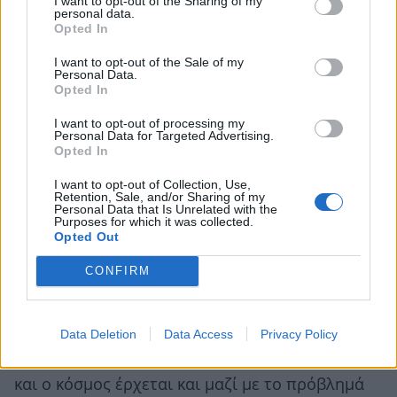
I want to opt-out of the Sharing of my
personal data.
Opted In
Πες μου για τα “Τζιμάνια” τη σειρά που έχεις
I want to opt-out of the Sale of my
γράψει ο ίδιος. Μαθαίνω ότι ο πιλότος
Personal Data.
Opted In
αρέσει. Πώς το εμπνεύστηκες;
I want to opt-out of processing my
Personal Data for Targeted Advertising.
Εγώ πάρα πολλές φορές εμπνέομαι από το
Opted In
Λονδίνο. Μ’ αρέσει πάρα πολύ αυτή η
I want to opt-out of Collection, Use,
τηλεοπτική κινηματογραφική κουλτούρα και το
Retention, Sale, and/or Sharing of my
Personal Data that Is Unrelated with the
χιούμορ. Ουσιαστικά, έχω γράψει ένα ελληνικό
Purposes for which it was collected.
Opted Out
Sherlock, κωμικό Sherlock και Watson, με εμένα
CONFIRM
και τον Μάκη Παπαδημητρίου. Ένας πρώην
αστυνομικός και ένας αστυνομικός ρεπόρτερ
που γίνεται ντετέκτιβ! Λύνουν αρχικά αστείες
Data Deletion
Data Access
Privacy Policy
υποθέσεις, γιατί μένουν πάνω από έναν φούρνο
και ο κόσμος έρχεται και μαζί με το πρόβλημά