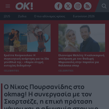
J2US
Ζώδια
Ο πιο αδύναμος κρίκος
Eurovision 2026
Εριέττα Κούρκουλου: Η
Ελεονώρα Μελέτη: Η καλοκαιρινή
συγκινητική ανάρτηση για τα 33α
απόδραση με τον Θοδωρή
γενέθλιά της – «Καμία στιγμή
Μαροσούλη στην παραλία για
ευτυχίας δεδομένη»
θαλάσσια σπορ
CELEBRITIES
CELEBRITIES
Ο Νίκος Πουρσανίδης στο
okmag! Η συνεργασία με τον
Σκορτσέζε, η επική πρόταση
γάμου και η αδυναμία στον γιο