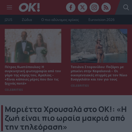
J2US
Ζώδια
Ο πιο αδύναμος κρίκος
Eurovision 2026
Πέτρος Κωστόπουλος: Η
Τατιάνα Στεφανίδου: Ποζάρει με
συγκινητική φωτογραφία από τον
μπικίνι στην Κεφαλονιά – Οι
γάμο της κόρης του, Αμαλίας –
οικογενειακές στιγμές με τον Νίκο
«Είναι κάποιες μέρες που δεν τις
Ευαγγελάτο και τον γιο τους
ξεχνάς ποτέ»
CELEBRITIES
CELEBRITIES
Μαριέττα Χρουσαλά στο ΟΚ!: «Η
ζωή είναι πιο ωραία μακριά από
την τηλεόραση»