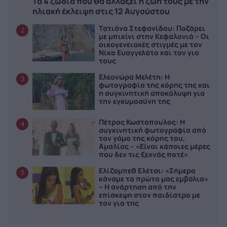
Τα 4 ζώδια που θα αλλάξει η ζωή τους με την
ηλιακή έκλειψη στις 12 Αυγούστου
Τατιάνα Στεφανίδου: Ποζάρει
2
με μπικίνι στην Κεφαλονιά – Οι
οικογενειακές στιγμές με τον
Νίκο Ευαγγελάτο και τον γιο
τους
Ελεονώρα Μελέτη: Η
3
φωτογραφία της κόρης της και
η συγκινητική αποκάλυψη για
την εγκυμοσύνη της
Πέτρος Κωστόπουλος: Η
4
συγκινητική φωτογραφία από
τον γάμο της κόρης του,
Αμαλίας – «Είναι κάποιες μέρες
που δεν τις ξεχνάς ποτέ»
Ελίζαμπεθ Ελέτσι: «Σήμερα
5
κάναμε τα πρώτα μας εμβόλια»
– Η ανάρτηση από την
επίσκεψη στον παιδίατρο με
τον γιο της