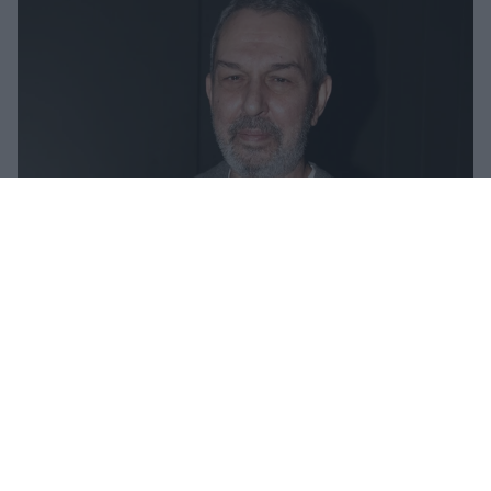
Χρήστος Χατζηπαναγιώτης: Η συγκινητική
εξομολόγηση για τον Θάνο Μικρούτσικο – «Δεν
τελειώνει ποτέ το “ευχαριστώ”»