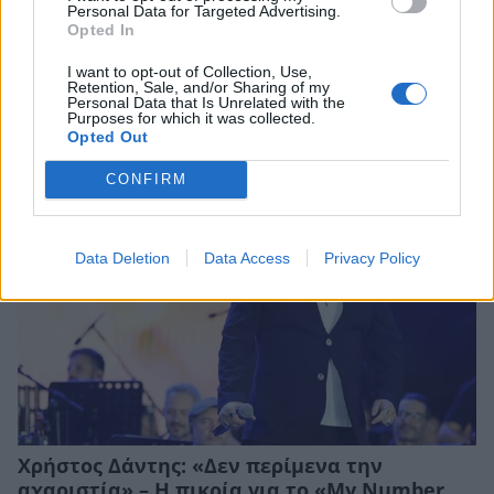
ΜΑΡΙΕΤΤΑ ΧΡΟΥΣΑΛΑ
ΠΕΡΙΟΔΙΚΟ ΟΚ!
Personal Data for Targeted Advertising.
Opted In
I want to opt-out of Collection, Use,
Retention, Sale, and/or Sharing of my
Personal Data that Is Unrelated with the
Purposes for which it was collected.
ΠΕΡΙΣΣΟΤΕΡΑ ΣΤΟ
Opted Out
CONFIRM
Data Deletion
Data Access
Privacy Policy
Χρήστος Δάντης: «Δεν περίμενα την
αχαριστία» – Η πικρία για το «My Number