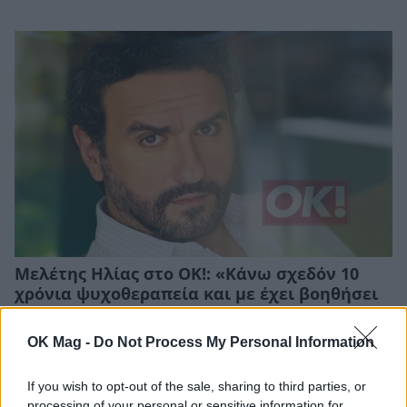
Μελέτης Ηλίας στο ΟΚ!: «Κάνω σχεδόν 10
χρόνια ψυχοθεραπεία και με έχει βοηθήσει
πάρα πολύ. Σταμάτησα να είμαι τόσο
εγωιστής»
OK Mag -
Do Not Process My Personal Information
ΣΥΝΕΝΤΕΥΞΕΙΣ
If you wish to opt-out of the sale, sharing to third parties, or
processing of your personal or sensitive information for