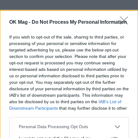
OK Mag -
Do Not Process My Personal Information
If you wish to opt-out of the sale, sharing to third parties, or
Επηρέασε η καραντίνα τη σχέση σας;
processing of your personal or sensitive information for
targeted advertising by us, please use the below opt-out
Παραδόξως καθόλου. Με οποιονδήποτε να είσαι
section to confirm your selection. Please note that after your
κλεισμένος σε ένα σπίτι, κάτι θα γίνει και κάποια
opt-out request is processed you may continue seeing
interest-based ads based on personal information utilized by
στιγμή θα παρεξηγηθείς. Εμείς σχεδόν δεν
us or personal information disclosed to third parties prior to
τσακωθήκαμε καθόλου αυτό το διάστημα.
your opt-out. You may separately opt-out of the further
disclosure of your personal information by third parties on the
Πέρασε τόσο αναίμακτα η περίοδος της
IAB’s list of downstream participants. This information may
καραντίνας που ούτε καν την καταλάβαμε.
also be disclosed by us to third parties on the
IAB’s List of
Downstream Participants
that may further disclose it to other
third parties.
Έχετε τσακωθεί ποτέ τόσο πολύ που να
κοιμηθείτε χωριστά το βράδυ;
Personal Data Processing Opt Outs