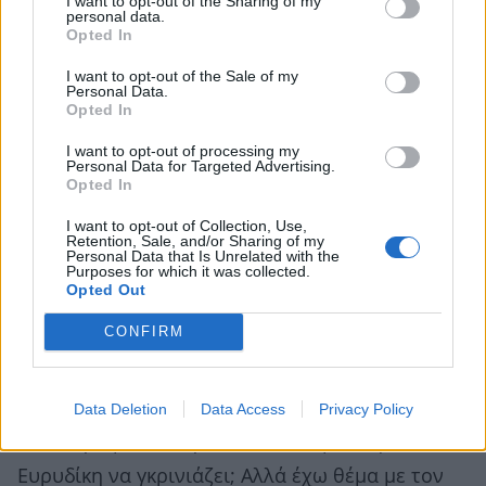
I want to opt-out of the Sharing of my
Όχι, ποτέ. Οι τσακωμοί μας διαρκούν τρεις
personal data.
Opted In
τέσσερις ώρες το πολύ. Και επειδή συνήθως
φταίω εγώ, είμαι αυτός που θα ζητήσει και
I want to opt-out of the Sale of my
Personal Data.
«συγγνώμη».
Opted In
I want to opt-out of processing my
Ποιος είναι ο πιο συνηθισμένος λόγος
Personal Data for Targeted Advertising.
Opted In
τσακωμού σας;
I want to opt-out of Collection, Use,
Έχω μεγάλο θέμα με τα ραντεβού. Ξεκινάω την
Retention, Sale, and/or Sharing of my
Personal Data that Is Unrelated with the
Purposes for which it was collected.
ημέρα μου και υπολογίζω ότι την τάδε ώρα θα
Opted Out
έχω τελειώσει τις δουλειές μου. Δεν ξέρω πώς
CONFIRM
γίνεται και πάντα μου παίρνει περισσότερο
χρόνο, με αποτέλεσμα να έχω πει ότι
θα επιστρέψω στις 4.00 και να γυρνάω στις 7.00
Data Deletion
Data Access
Privacy Policy
το απόγευμα. Ε, λογικό δεν είναι μετά η
Ευρυδίκη να γκρινιάζει; Αλλά έχω θέμα με τον