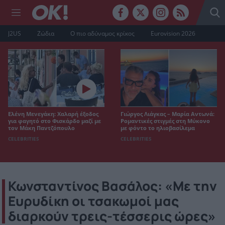
J2US
Ζώδια
Ο πιο αδύναμος κρίκος
Eurovision 2026
Ελένη Μενεγάκη: Χαλαρή έξοδος
Γιώργος Λιάγκας – Μαρία Αντωνά:
για φαγητό στο Φισκάρδο μαζί με
Ρομαντικές στιγμές στη Μύκονο
τον Μάκη Παντζόπουλο
με φόντο το ηλιοβασίλεμα
CELEBRITIES
CELEBRITIES
Κωνσταντίνος Βασάλος: «Με την
Ευρυδίκη οι τσακωμοί μας
διαρκούν τρεις-τέσσερις ώρες»