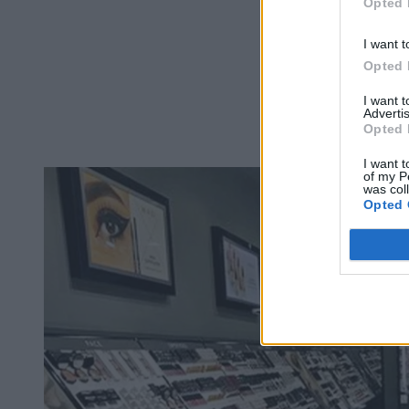
Opted 
I want t
Opted 
I want 
Advertis
Opted 
I want t
of my P
was col
Opted 