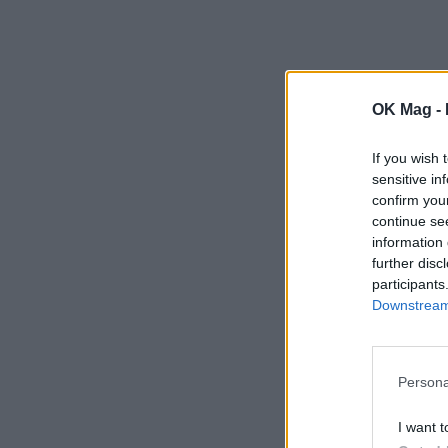
OK Mag -
If you wish 
sensitive in
confirm you
continue se
information 
further disc
participants
Downstream 
Persona
I want t