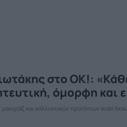
ωτάκης στο ΟΚ!: «Κάθε
ητευτική, όμορφη και
μακιγιάζ και καλλυντικών προϊόντων wabi beaut