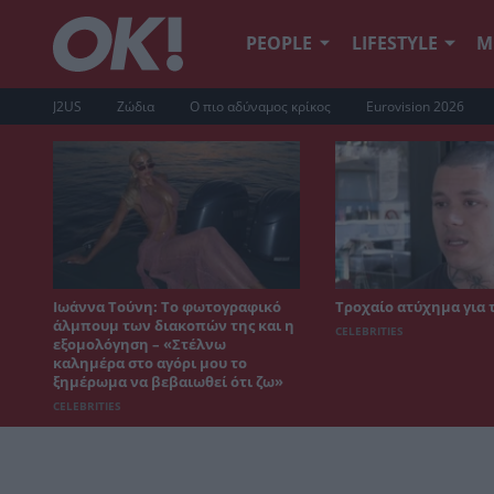
PEOPLE
LIFESTYLE
Μ
J2US
Ζώδια
Ο πιο αδύναμος κρίκος
Eurovision 2026
Ιωάννα Τούνη: Το φωτογραφικό
Τροχαίο ατύχημα για 
άλμπουμ των διακοπών της και η
CELEBRITIES
εξομολόγηση – «Στέλνω
καλημέρα στο αγόρι μου το
ξημέρωμα να βεβαιωθεί ότι ζω»
CELEBRITIES