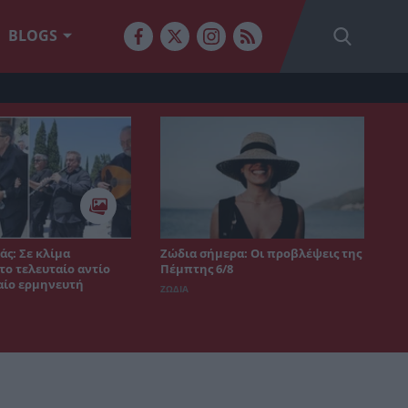
BLOGS
άς: Σε κλίμα
Ζώδια σήμερα: Οι προβλέψεις της
το τελευταίο αντίο
Πέμπτης 6/8
αίο ερμηνευτή
ΖΩΔΙΑ