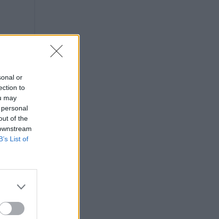
sonal or
ection to
ou may
 personal
out of the
 downstream
B’s List of