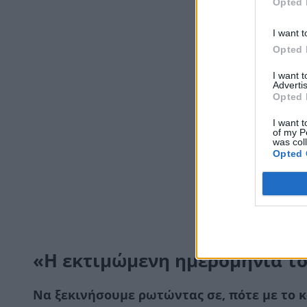
Opted 
I want t
Opted 
I want 
Advertis
Opted 
I want t
of my P
was col
Opted 
«Η εκτιμώμενη ημερομηνία το
Να ξεκινήσουμε ρωτώντας σε, πότε με το κ