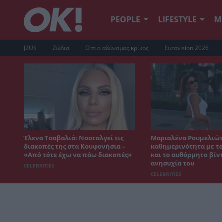
PEOPLE
LIFESTYLE
Μ
J2US
Ζώδια
Ο πιο αδύναμος κρίκος
Eurovision 2026
Έλενα Τσαβαλιά: Νοσταλγεί τις
Μαριαλένα Ρουμελιώτ
διακοπές της στα Κουφονήσια –
καθημερινότητα με το
«Από τότε έχω να πάω διακοπές»
και το αυθόρμητο βίντ
ανησυχία του
CELEBRITIES
CELEBRITIES