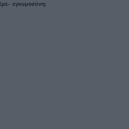
λέμε- εγκυμοσύνη;