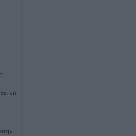
ο
έρει να
…στην