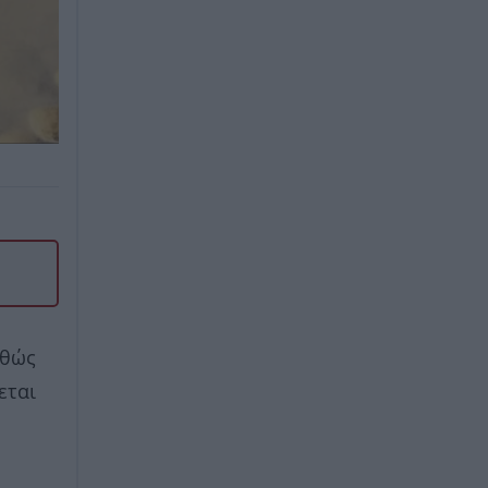
αθώς
εται