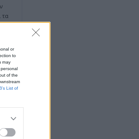
ν
ι τα
στη
μέσα
sonal or
ection to
ou may
 personal
out of the
 downstream
B’s List of