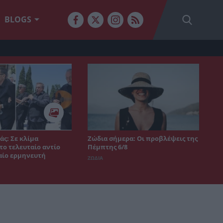
BLOGS
άς: Σε κλίμα
Ζώδια σήμερα: Οι προβλέψεις της
το τελευταίο αντίο
Πέμπτης 6/8
αίο ερμηνευτή
ΖΩΔΙΑ