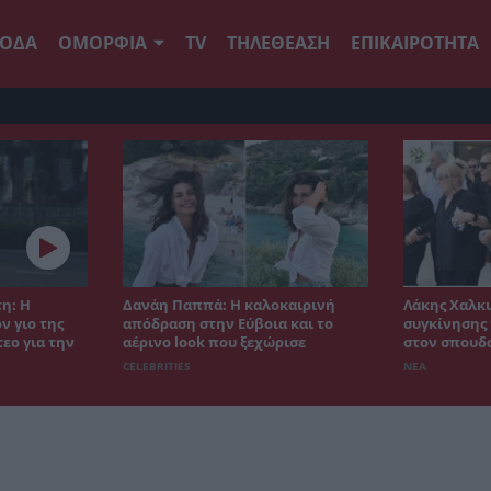
ΟΔΑ
ΟΜΟΡΦΙΑ
TV
ΤΗΛΕΘΕΑΣΗ
ΕΠΙΚΑΙΡΟΤΗΤΑ
η: Η
Δανάη Παππά: Η καλοκαιρινή
Λάκης Χαλκι
ν γιο της
απόδραση στην Εύβοια και το
συγκίνησης 
εο για την
αέρινο look που ξεχώρισε
στον σπουδ
CELEBRITIES
ΝΕΑ