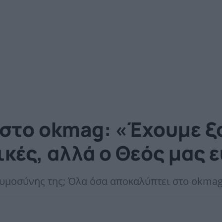
 στο okmag: «Έχουμε ξ
κές, αλλά ο Θεός μας 
γκυμοσύνης της; Όλα όσα αποκαλύπτει στο okmag