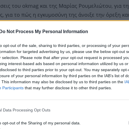
σεις του okmag και της Μαρίας Ρουμελιώτου, για τη
ς, για το πώς η εγκυμοσύνη της άνοιξε την όρεξη κα
 για να μείνει έγκυος αλλά για το νόημα που έδωσε 
Do Not Process My Personal Information
 του γιού της, που όπως όλα δείχνουν θα γεννηθεί 
to opt-out of the sale, sharing to third parties, or processing of your per
formation for targeted advertising by us, please use the below opt-out s
r selection. Please note that after your opt-out request is processed y
eing interest-based ads based on personal information utilized by us or
disclosed to third parties prior to your opt-out. You may separately opt-
losure of your personal information by third parties on the IAB’s list of
. This information may also be disclosed by us to third parties on the
IA
Participants
that may further disclose it to other third parties.
l Data Processing Opt Outs
o opt-out of the Sharing of my personal data.