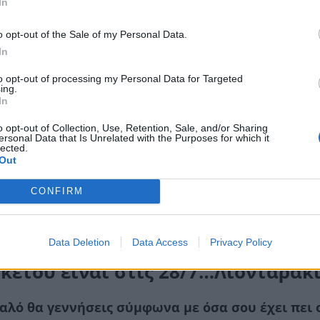
In
o opt-out of the Sale of my Personal Data.
In
to opt-out of processing my Personal Data for Targeted
ing.
In
o opt-out of Collection, Use, Retention, Sale, and/or Sharing
ersonal Data that Is Unrelated with the Purposes for which it
lected.
Out
CONFIRM
Data Deletion
Data Access
Privacy Policy
κετού είναι στις 28/7…Λιονταράκι
αλό θα γεννήσεις σύμφωνα με όσα σου έχει πει 