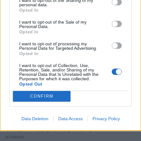
I want to opt-out of the Sharing of my
personal data.
Opted In
ΠΕΡΙΣΣΟΤΕΡΑ ΣΤΟ
I want to opt-out of the Sale of my
Personal Data.
Opted In
I want to opt-out of processing my
Personal Data for Targeted Advertising.
Opted In
I want to opt-out of Collection, Use,
Retention, Sale, and/or Sharing of my
Personal Data that Is Unrelated with the
Purposes for which it was collected.
Opted Out
CONFIRM
Αλέξης Γεωργούλης: Η καλοκαιρινή
φωτογραφία δίπλα στο κύμα και το γεμάτο
Data Deletion
Data Access
Privacy Policy
νόημα μήνυμα – «Αυτές οι μικρές
αποδράσεις γεμίζουν μια ζωή»
CELEBRITIES