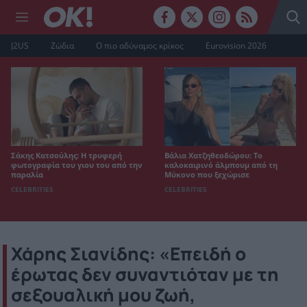
J2US
Ζώδια
Ο πιο αδύναμος κρίκος
Eurovision 2026
Σάκης Κατσούλης: Η τρυφερή
Βάλια Χατζηθεοδώρου: Το
φωτογραφία του γιου του από την
καλοκαιρινό άλμπουμ από τη
παραλία
Μύκονο που ξεχώρισε
CELEBRITIES
CELEBRITIES
Χάρης Σιανίδης: «Επειδή ο
έρωτας δεν συναντιόταν με τη
σεξουαλική μου ζωή,