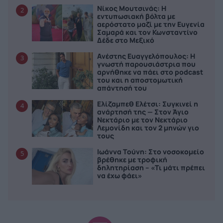
Νίκος Μουτσινάς: Η
2
εντυπωσιακή βόλτα με
αερόστατο μαζί με την Ευγενία
Σαμαρά και τον Κωνσταντίνο
Δέδε στο Μεξικό
Ανέστης Ευαγγελόπουλος: Η
3
γνωστή παρουσιάστρια που
αρνήθηκε να πάει στο podcast
του και η αποστομωτική
απάντησή του
Ελίζαμπεθ Ελέτσι: Συγκινεί η
4
ανάρτησή της — Στον Άγιο
Νεκτάριο με τον Νεκτάριο
Λεμονίδη και τον 2 μηνών γιο
τους
Ιωάννα Τούνη: Στο νοσοκομείο
5
βρέθηκε με τροφική
δηλητηρίαση – «Τι μάτι πρέπει
να έχω φάει»