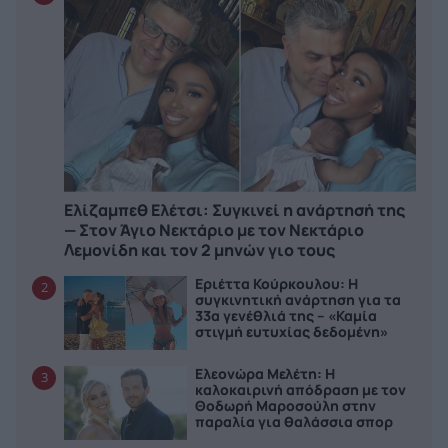
Ελίζαμπεθ Ελέτσι: Συγκινεί η ανάρτησή της
— Στον Άγιο Νεκτάριο με τον Νεκτάριο
Λεμονίδη και τον 2 μηνών γιο τους
Εριέττα Κούρκουλου: Η
2
συγκινητική ανάρτηση για τα
33α γενέθλιά της – «Καμία
στιγμή ευτυχίας δεδομένη»
Ελεονώρα Μελέτη: Η
3
καλοκαιρινή απόδραση με τον
Θοδωρή Μαροσούλη στην
παραλία για θαλάσσια σπορ