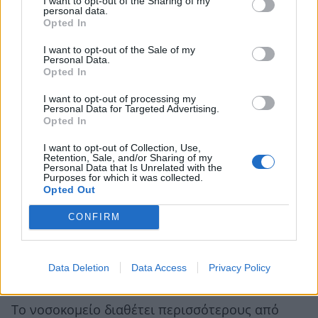
I want to opt-out of the Sharing of my
personal data.
Opted In
I want to opt-out of the Sale of my
Personal Data.
Opted In
«Υψηλής ποιότητας ιδιωτικό
I want to opt-out of processing my
περιβάλλον»
Personal Data for Targeted Advertising.
Opted In
Σύμφωνα με μια σύντομη περιγραφή που
I want to opt-out of Collection, Use,
Retention, Sale, and/or Sharing of my
διαβάζουμε στο site της Κλινικής, «οι υπηρεσίες
Personal Data that Is Unrelated with the
Purposes for which it was collected.
του Ιδρύματος ειδικεύονται στη φροντίδα και τη
Opted Out
θεραπεία πολύπλοκων ιατρικών παθήσεων,
CONFIRM
όπως ο καρκίνος, η γυναικεία υγεία, η
ουρολογία και η ορθοπεδική, όλα σε ένα υψηλής
Data Deletion
Data Access
Privacy Policy
ποιότητας ιδιωτικό περιβάλλον».
Το νοσοκομείο διαθέτει περισσότερους από