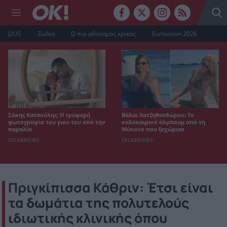
J2US
Ζώδια
Ο πιο αδύναμος κρίκος
Eurovision 2026
Σάκης Κατσούλης: Η τρυφερή
Βάλια Χατζηθεοδώρου: Το
φωτογραφία του γιου του από την
καλοκαιρινό άλμπουμ από τη
παραλία
Μύκονο που ξεχώρισε
CELEBRITIES
CELEBRITIES
Πριγκίπισσα Κάθριν: Έτσι είναι
τα δωμάτια της πολυτελούς
ιδιωτικής κλινικής όπου