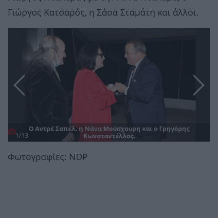
Γιώργος Κατσαρός, η Σάσα Σταμάτη και άλλοι.
Ο Αντρέ Σαπέλ, η Νάνα Μούσχουρη και ο Γρηγόρης
1/13
Κωνσταντέλλος.
Φωτογραφίες: NDP