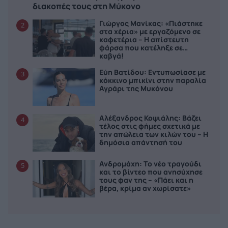
διακοπές τους στη Μύκονο
Γιώργος Μανίκας: «Πιάστηκε
2
στα χέρια» με εργαζόμενο σε
καφετέρια – Η απίστευτη
φάρσα που κατέληξε σε…
καβγά!
Εύη Βατίδου: Εντυπωσίασε με
3
κόκκινο μπικίνι στην παραλία
Αγράρι της Μυκόνου
Αλέξανδρος Κοψιάλης: Βάζει
4
τέλος στις φήμες σχετικά με
την απώλεια των κιλών του – Η
δημόσια απάντησή του
Ανδρομάχη: Το νέο τραγούδι
5
και το βίντεο που ανησύχησε
τους φαν της – «Πάει και η
βέρα, κρίμα αν χωρίσατε»