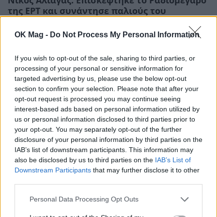
Νίκος Αλιάγας: Επισκέφτηκε το Ραδιομέγαρο
της ΕΡΤ και συνάντησε παλιούς του
συνεργάτες
OK Mag -
Do Not Process My Personal Information
CELEBRITIES
If you wish to opt-out of the sale, sharing to third parties, or
processing of your personal or sensitive information for
targeted advertising by us, please use the below opt-out
section to confirm your selection. Please note that after your
opt-out request is processed you may continue seeing
interest-based ads based on personal information utilized by
us or personal information disclosed to third parties prior to
your opt-out. You may separately opt-out of the further
disclosure of your personal information by third parties on the
IAB’s list of downstream participants. This information may
also be disclosed by us to third parties on the
IAB’s List of
Downstream Participants
that may further disclose it to other
third parties.
Νίκος Αλιάγας: Συγκίνησε τραγουδώντας τον
«Μέτοικο» στο γαλλικό The Voice
Personal Data Processing Opt Outs
CELEBRITIES