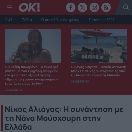
J2US
Ζώδια
Ο πιο αδύναμος κρίκος
Eurovision 2026
Ευρυδίκη Βαλαβάνη: Το τρυφερό
Γιώργος Λιάγκας – Μαρία Αντωνά:
βίντεο με τον Γρηγόρη Μόργκαν
Αποκλειστικές φωτογραφίες από
και η ερωτική εξομολόγηση –
τις διακοπές τους στη Μύκονο
«Πριν από χρόνια ονειρευόμουν
CELEBRITIES
έναν άντρα σαν εσένα»
CELEBRITIES
Νίκος Αλιάγας: Η συνάντηση με
τη Νάνα Μούσχουρη στην
Ελλάδα