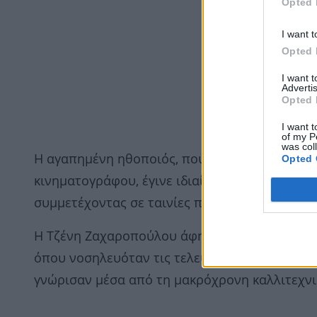
Opted 
I want t
Opted 
I want 
Advertis
Opted 
I want t
of my P
was col
Η αγαπημένη ηθοποιός, που άφησε το δικό τ
Opted 
κινηματογράφου, έγινε ιδιαίτερα γνωστή μέσα 
συμμετέχοντας σε ταινίες που αγαπήθηκαν από
Η Τζένη Ζαχαροπούλου άφησε την τελευταία τ
όπου νοσηλευόταν τις τελευταίες ημέρες, σκορ
γνώρισαν μέσα από τη μακρόχρονη καλλιτεχνι