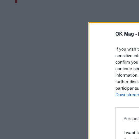
OK Mag -
If you wish 
sensitive in
confirm you
continue se
information 
further disc
participants
Downstream 
Persona
I want t