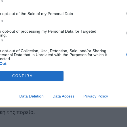
In
o opt-out of the Sale of my Personal Data.
In
to opt-out of processing my Personal Data for Targeted
ing.
In
o opt-out of Collection, Use, Retention, Sale, and/or Sharing
ersonal Data that Is Unrelated with the Purposes for which it
lected.
ης ξεχωριστό αποτύπωμα στη χρυσή εποχή του ελλην
Out
από τις εμφανίσεις της δίπλα στην Αλίκη Βουγιουκλ
CONFIRM
 το κοινό.
ης πνοή τα ξημερώματα της Πέμπτης, στο νοσοκομε
Data Deletion
Data Access
Privacy Policy
πίζοντας θλίψη στους οικείους της, αλλά και σε όσ
κή της πορεία.