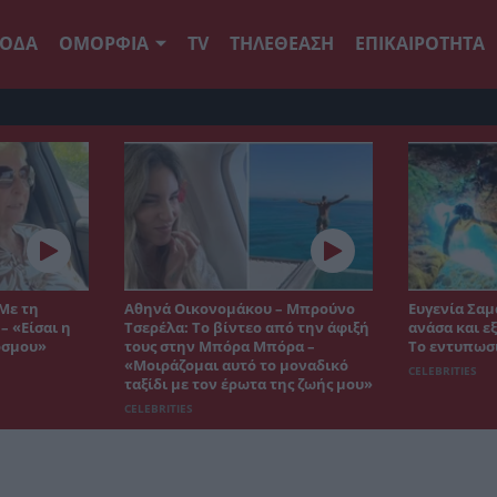
ΟΔΑ
ΟΜΟΡΦΙΑ
TV
ΤΗΛΕΘΕΑΣΗ
ΕΠΙΚΑΙΡΟΤΗΤΑ
Με τη
Αθηνά Οικονομάκου – Μπρούνο
Ευγενία Σαμ
– «Είσαι η
Τσερέλα: Το βίντεο από την άφιξή
ανάσα και ε
όσμου»
τους στην Μπόρα Μπόρα –
Το εντυπωσ
«Μοιράζομαι αυτό το μοναδικό
CELEBRITIES
ταξίδι με τον έρωτα της ζωής μου»
CELEBRITIES