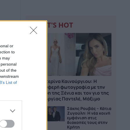
WHAT'S HOT
1
sonal or
ection to
ou may
 personal
out of the
 downstream
Kατερίνα Καινούργιου: Η
B’s List of
τρυφερή φωτογραφία με την
κόρη της Ξένια και τον γιο της
Γεωργίας Παντελέ, Μάξιμο
Σάκης Ρουβάς – Κάτια
2
Ζυγούλη: Η νέα κοινή
εμφάνιση στις
διακοπές τους στην
Κρήτη