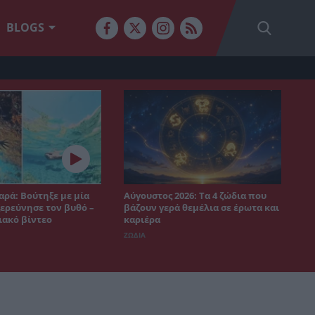
BLOGS
αρά: Βούτηξε με μία
Αύγουστος 2026: Τα 4 ζώδια που
ξερεύνησε τον βυθό –
βάζουν γερά θεμέλια σε έρωτα και
ιακό βίντεο
καριέρα
ΖΩΔΙΑ