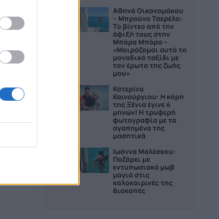
Αθηνά Οικονομάκου
3
– Μπρούνο Τσερέλα:
Το βίντεο από την
άφιξή τους στην
Μπόρα Μπόρα –
«Μοιράζομαι αυτό το
μοναδικό ταξίδι με
τον έρωτα της ζωής
μου»
Κατερίνα
4
Καινούργιου: H κόρη
της Ξένια έγινε 4
ικού
μηνών! Η τρυφερή
φωτογραφία με τα
άκη,
αγαπημένα της
μασητικά
Ιωάννα Μαλέσκου:
5
Ποζάρει με
ίο
εντυπωσιακό μωβ
μαγιό στις
ους τη
καλοκαιρινές της
διακοπές