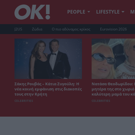
PEOPLE
LIFESTYLE
Μ
J2US
Ζώδια
Ο πιο αδύναμος κρίκος
Eurovision 2026
Σάκης Ρουβάς – Κάτια Ζυγούλη: Η
Νατάσα Θεοδωρίδου: 
νέα κοινή εμφάνιση στις διακοπές
μητέρα της στο χωριό 
τους στην Κρήτη
καλύτερη μαμά του κ
CELEBRITIES
CELEBRITIES