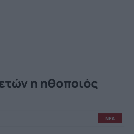
 ετών η ηθοποιός
ΝΕΑ