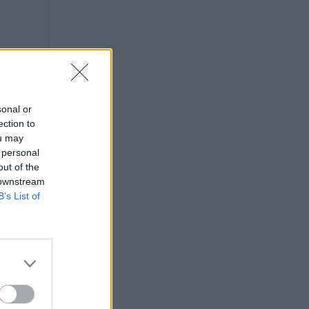
sonal or
ection to
ou may
 personal
out of the
 downstream
B’s List of