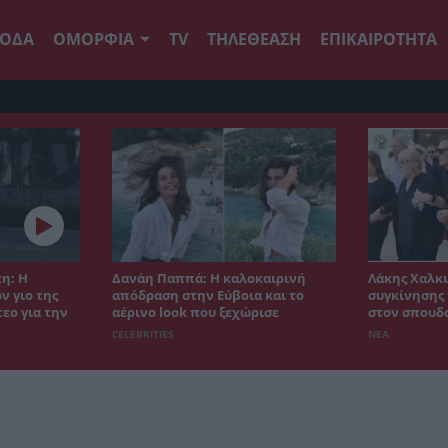
ΟΔΑ
ΟΜΟΡΦΙΑ
TV
ΤΗΛΕΘΕΑΣΗ
ΕΠΙΚΑΙΡΟΤΗΤΑ
η: Η
Δανάη Παππά: Η καλοκαιρινή
Λάκης Χαλκι
ν γιο της
απόδραση στην Εύβοια και το
συγκίνησης 
εο για την
αέρινο look που ξεχώρισε
στον σπουδ
CELEBRITIES
ΝΕΑ