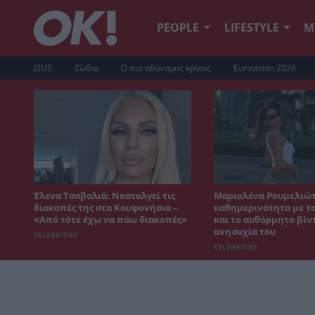
PEOPLE
LIFESTYLE
Μ
J2US
Ζώδια
Ο πιο αδύναμος κρίκος
Eurovision 2026
Έλενα Τσαβαλιά: Νοσταλγεί τις
Μαριαλένα Ρουμελιώτ
διακοπές της στα Κουφονήσια –
καθημερινότητα με το
«Από τότε έχω να πάω διακοπές»
και το αυθόρμητο βίντ
ανησυχία του
CELEBRITIES
CELEBRITIES