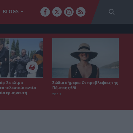
BLOGS
άς: Σε κλίμα
Ζώδια σήμερα: Οι προβλέψεις της
το τελευταίο αντίο
Πέμπτης 6/8
αίο ερμηνευτή
ΖΩΔΙΑ