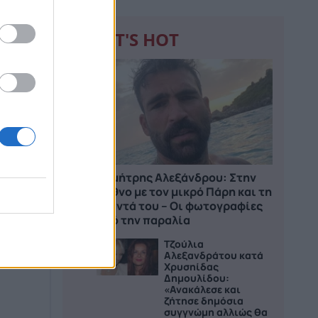
WHAT'S HOT
1
αι
για
Δημήτρης Αλεξάνδρου: Στην
Κύθνο με τον μικρό Πάρη και τη
νταντά του – Οι φωτογραφίες
από την παραλία
 πως
Τζούλια
2
υ
Αλεξανδράτου κατά
Χρυσηίδας
Δημουλίδου:
«Ανακάλεσε και
ζήτησε δημόσια
συγγνώμη αλλιώς θα