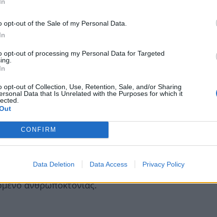
In
o opt-out of the Sale of my Personal Data.
In
to opt-out of processing my Personal Data for Targeted
ing.
In
o opt-out of Collection, Use, Retention, Sale, and/or Sharing
ersonal Data that Is Unrelated with the Purposes for which it
lected.
αν Άντικ συνελήφθη από τις Αρχές της Καταλονίας κ
Out
 στιγμής να έχουν δοθεί περισσότερες πληροφορίες 
CONFIRM
ς.
ηθεί δημόσια το προηγούμενο διάστημα, δηλώνοντας
Data Deletion
Data Access
Privacy Policy
θαν Άντικ, μετά τα δημοσιεύματα τοπικών μέσων πο
όμενο ανθρωποκτονίας.