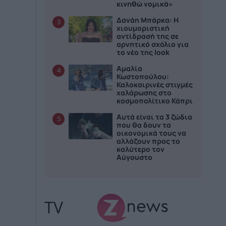
κινηθώ νομικά»
Δανάη Μπάρκα: Η
3
χιουμοριστική
αντίδρασή της σε
αρνητικό σχόλιο για
το νέο της look
Αμαλία
4
Κωστοπούλου:
Καλοκαιρινές στιγμές
χαλάρωσης στο
κοσμοπολίτικο Κάπρι
Αυτά είναι τα 3 ζώδια
5
που θα δουν τα
οικονομικά τους να
αλλάζουν προς το
καλύτερο τον
Αύγουστο
TV