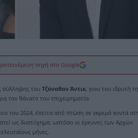
προτεινόμενη πηγή στο Google
ης σύλληψης του
Τζόναθαν Άντικ
, γιου του ιδρυτή τ
 για τον θάνατο του επιχειρηματία.
βριο του 2024, έπειτα από πτώση σε γκρεμό κοντά στ
ιστεί ως δυστύχημα, ωστόσο οι έρευνες των Αρχών
τελευταίους μήνες.