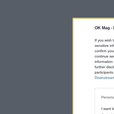
OK Mag -
If you wish 
sensitive in
confirm you
continue se
information 
further disc
participants
Downstream 
Persona
I want t