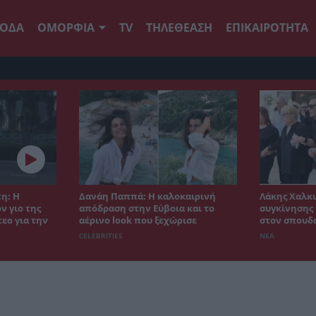
ΟΔΑ
ΟΜΟΡΦΙΑ
TV
ΤΗΛΕΘΕΑΣΗ
ΕΠΙΚΑΙΡΟΤΗΤΑ
η: Η
Δανάη Παππά: Η καλοκαιρινή
Λάκης Χαλκι
ν γιο της
απόδραση στην Εύβοια και το
συγκίνησης 
εο για την
αέρινο look που ξεχώρισε
στον σπουδ
CELEBRITIES
ΝΕΑ