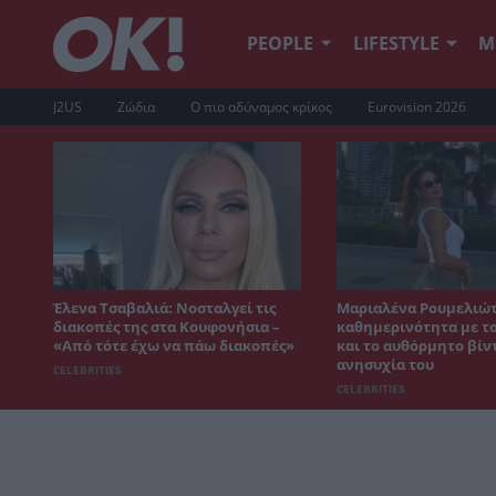
PEOPLE
LIFESTYLE
Μ
J2US
Ζώδια
Ο πιο αδύναμος κρίκος
Eurovision 2026
Έλενα Τσαβαλιά: Νοσταλγεί τις
Μαριαλένα Ρουμελιώτ
διακοπές της στα Κουφονήσια –
καθημερινότητα με το
«Από τότε έχω να πάω διακοπές»
και το αυθόρμητο βίντ
ανησυχία του
CELEBRITIES
CELEBRITIES