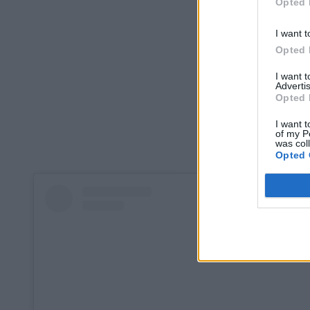
Opted 
I want t
Opted 
I want 
Advertis
Opted 
I want t
of my P
was col
Opted 