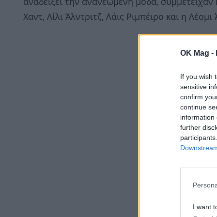
αναδείξει την ανανεωμένη μόδα, συμμετείχαν 
Χαντ, Λίλι Άλντριτζ, Λάις Ριμπέιρο και η Λέομι
OK Mag -
If you wish 
sensitive in
confirm you
continue se
information 
further disc
participants
Downstream 
Persona
I want t