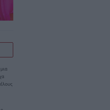
 μια
χα
γέλους