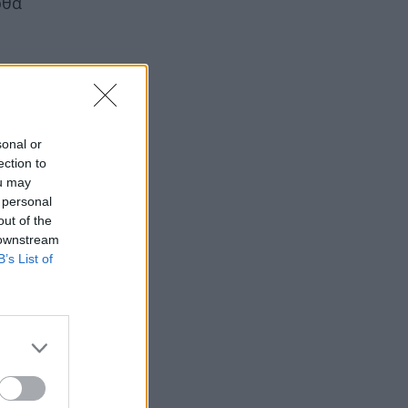
ρθα
sonal or
ection to
ou may
 personal
out of the
 downstream
B’s List of