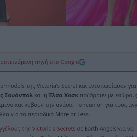
προτεινόμενη πηγή στο Google
models της Victoria’s Secret και εντυπωσίασαν για
ις Σουάνπολ
και η
Έλσα Χοσκ
ποζάρουν με εσώρου
ενα και κόβουν την ανάσα. Το reunion για τους αγ
λλο για το περιοδικό More or Less.
γέλους της Victoria’s Secrets
σε Earth Angels’για να