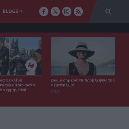
BLOGS
άς: Σε κλίμα
Ζώδια σήμερα: Οι προβλέψεις της
το τελευταίο αντίο
Πέμπτης 6/8
αίο ερμηνευτή
ΖΩΔΙΑ