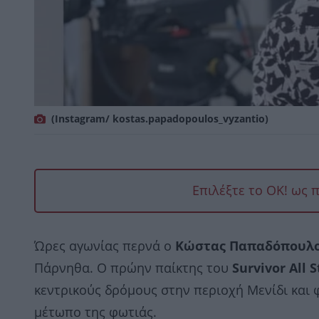
(Instagram/ kostas.papadopoulos_vyzantio)
Επιλέξτε το OK! ως 
Ώρες αγωνίας περνά ο
Κώστας Παπαδόπουλ
Πάρνηθα. Ο πρώην παίκτης του
Survivor All S
κεντρικούς δρόμους στην περιοχή Μενίδι και φ
μέτωπο της φωτιάς.