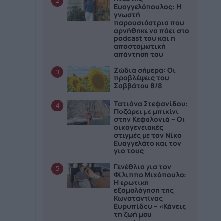
2
Ευαγγελόπουλος: Η
γνωστή
παρουσιάστρια που
αρνήθηκε να πάει στο
podcast του και η
αποστομωτική
απάντησή του
Ζώδια σήμερα: Οι
3
προβλέψεις του
Σαββάτου 8/8
Τατιάνα Στεφανίδου:
4
Ποζάρει με μπικίνι
στην Κεφαλονιά – Οι
οικογενειακές
στιγμές με τον Νίκο
Ευαγγελάτο και τον
γιο τους
Γενέθλια για τον
5
Φίλιππο Μιχόπουλο:
Η ερωτική
εξομολόγηση της
Κωνσταντίνας
Ευρυπίδου – «Κάνεις
τη ζωή μου