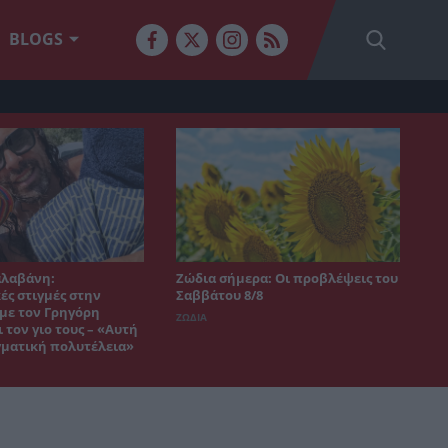
BLOGS
αλαβάνη:
Ζώδια σήμερα: Οι προβλέψεις του
ές στιγμές στην
Σαββάτου 8/8
 με τον Γρηγόρη
ΖΩΔΙΑ
 τον γιο τους – «Αυτή
γματική πολυτέλεια»