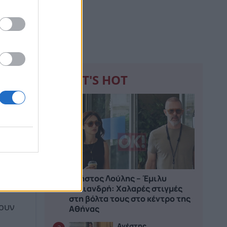
WHAT'S HOT
1
υ
 Οι
Χρήστος Λούλης – Έμιλυ
ς.
Κολιανδρή: Χαλαρές στιγμές
στη βόλτα τους στο κέντρο της
νουν
Αθήνας
Ανέστης