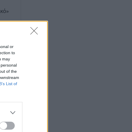
ικό»
sonal or
ection to
ou may
 personal
out of the
 downstream
B’s List of