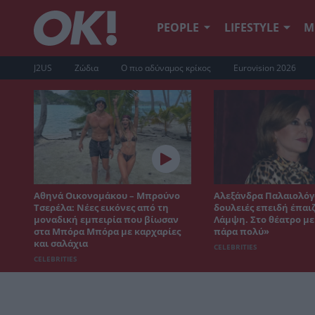
PEOPLE
LIFESTYLE
Μ
J2US
Ζώδια
Ο πιο αδύναμος κρίκος
Eurovision 2026
Αθηνά Οικονομάκου – Μπρούνο
Αλεξάνδρα Παλαιολόγ
Τσερέλα: Νέες εικόνες από τη
δουλειές επειδή έπαι
μοναδική εμπειρία που βίωσαν
Λάμψη. Στο θέατρο μ
στα Μπόρα Μπόρα με καρχαρίες
πάρα πολύ»
και σαλάχια
CELEBRITIES
CELEBRITIES