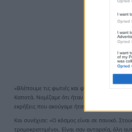
Opted 
I want t
Opted 
I want 
Advertis
Opted 
I want t
of my P
was col
Opted 
«Βλέπουμε τις φωτιές και φοβόμαστε. Όλο το
Καποτά. Νομίζαμε ότι ήταν γκαζάκια, αλλά τελ
εκρήξεις που ακούγαμε ήταν πολύ συχνά. Κάθ
Και συνέχισε: «Ο κόσμος είναι σε πανικό. Στου
τρομοκρατημένοι. Είναι σαν ανταρσία, όλη αυ