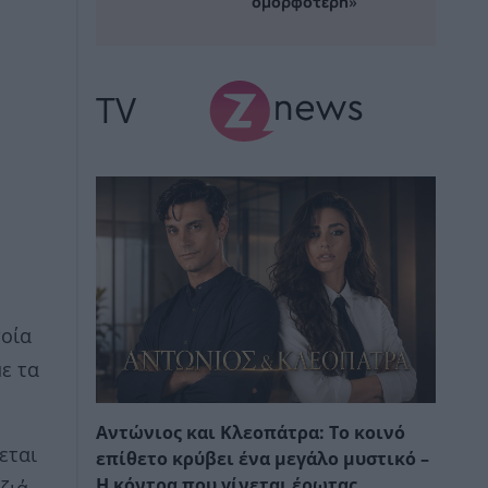
ομορφότερη»
TV
ποία
ε τα
Αντώνιος και Κλεοπάτρα: Το κοινό
εται
επίθετο κρύβει ένα μεγάλο μυστικό –
Η κόντρα που γίνεται έρωτας