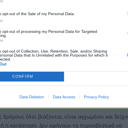
In
o opt-out of the Sale of my Personal Data.
In
to opt-out of processing my Personal Data for Targeted
ing.
In
o opt-out of Collection, Use, Retention, Sale, and/or Sharing
ersonal Data that Is Unrelated with the Purposes for which it
lected.
Out
CONFIRM
 βράδυ ακούγαμε εκρήξεις, κοντά στο στρατόπεδο το
ικά ήταν παλιά πυρομαχικά, οβίδες από τον πόλεμο.
Data Deletion
Data Access
Privacy Policy
ε 20 λεπτά», ανέφερε αρχικά ο Κώστας Παπαδόπουλο
ς δρόμους όλοι βιάζονται, είναι αγχωμένοι και δείχ
τή η κατάσταση. Δεν αφήνουν τα πυροσβεστικά να