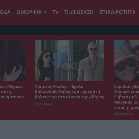
ΟΔΑ
ΟΜΟΡΦΙΑ
TV
ΤΗΛΕΘΕΑΣΗ
ΕΠΙΚΑΙΡΟΤΗΤΑ
ου: «Έχασα
Χρήστος Λούλης – Έμιλυ
Ευρυδίκη Β
ζα στη
Κολιανδρή: Χαλαρές στιγμές στη
Οικογενειακ
ε σνόμπαραν
βόλτα τους στο κέντρο της Αθήνας
Εύβοια μαζί
Μόργκαν και
PAPARAZZI
είναι η πρα
CELEBRITIES