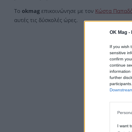
Το
okmag
επικοινώνησε με τον
Κώστα Παπαδ
αυτές τις δύσκολές ώρες.
OK Mag -
If you wish 
sensitive in
confirm you
continue se
information 
further disc
participants
Downstream 
Persona
I want t