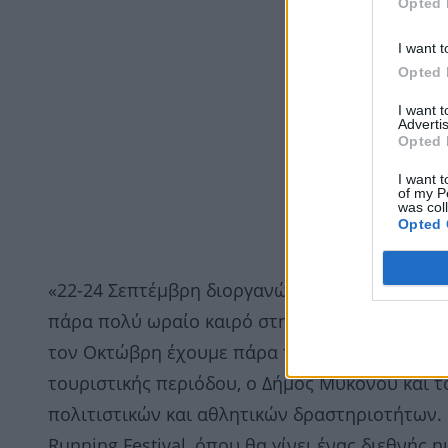
Opted 
I want t
Opted 
I want 
Advertis
Opted 
I want t
of my P
was col
Opted 
«22-24 Σεπτέμβρη διοργανώνουμε το
2ο Mykon
πάρα πολύ ωραίο καιρό στη Μύκονο, είναι φαν
τον Οκτώβρη έχουμε πάρα πολλούς Έλληνες. Στ
τουριστικής περιόδου, ο Δήμος Μυκόνου και 
πολιτιστικών και αθλητικών δραστηριοτήτων. 
Running Festival, όπου θα γίνει ένας διεθνή