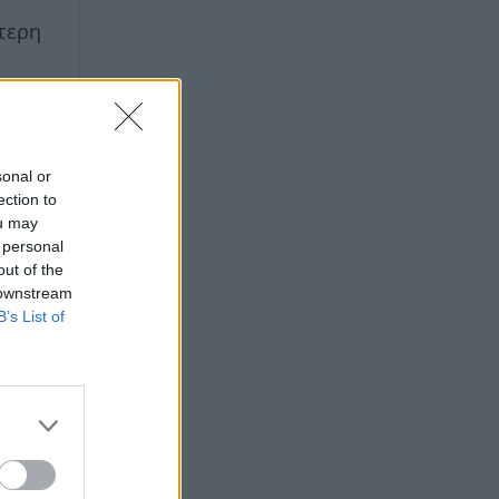
τερη
sonal or
ection to
ou may
 personal
out of the
 downstream
B’s List of