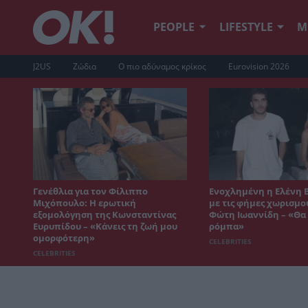
PEOPLE
LIFESTYLE
Μ
J2US
Ζώδια
Ο πιο αδύναμος κρίκος
Eurovision 2026
Γενέθλια για τον Φίλιππο
Ενοχλημένη η Ελένη 
Μιχόπουλο: Η ερωτική
με τις φήμες χωρισμο
εξομολόγηση της Κωνσταντίνας
Φώτη Ιωαννίδη – «Θα 
Ευρυπίδου – «Κάνεις τη ζωή μου
ρόμπα»
ομορφότερη»
CELEBRITIES
CELEBRITIES