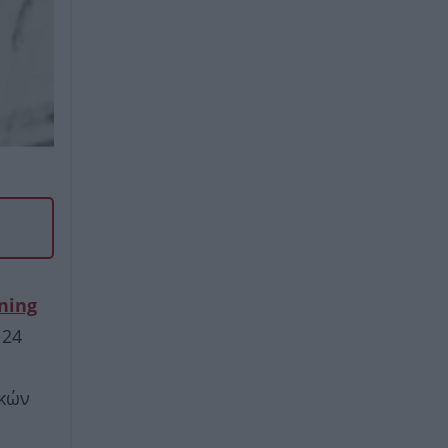
ning
 24
ικών