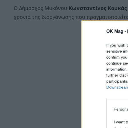
Ο Δήμαρχος Μυκόνου
Κωνσταντίνος Κουκά
χρονιά της διοργάνωσης που πραγματοποιείτα
OK Mag -
If you wish 
sensitive in
confirm you
continue se
information 
further disc
participants
Downstream 
Persona
I want t