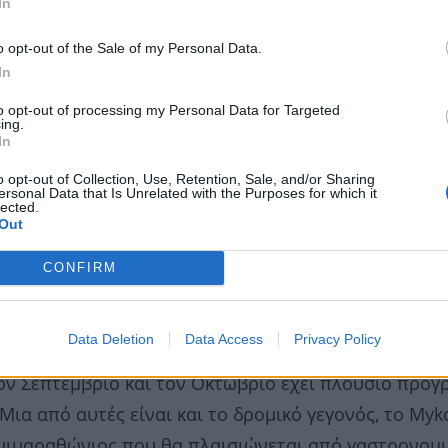
In
o opt-out of the Sale of my Personal Data.
In
to opt-out of processing my Personal Data for Targeted
ing.
In
o opt-out of Collection, Use, Retention, Sale, and/or Sharing
ersonal Data that Is Unrelated with the Purposes for which it
lected.
Out
CONFIRM
os Running Festival
. Ο Σεπτέμβρης έχει ξεκινήσει κα
ταστική εποχή για να την επισκεφτείς. Τον Σεπτέμβ
Data Deletion
Data Access
Privacy Policy
ο πλαίσιο αυτό και στη λογική της επιμήκυνσης τη
τον Σεπτέμβριο και τον Οκτώβριο έχει πλούσιο πρό
Μια από αυτές είναι και το δρομικό γεγονός, το My
ς ημιμαραθώνιος που θα πλαισιώνεται από γαστρονομ