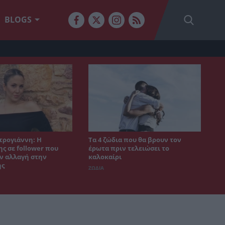
BLOGS
τρογιάννη: Η
Τα 4 ζώδια που θα βρουν τον
ς σε follower που
έρωτα πριν τελειώσει το
ν αλλαγή στην
καλοκαίρι
ης
ΖΩΔΙΑ