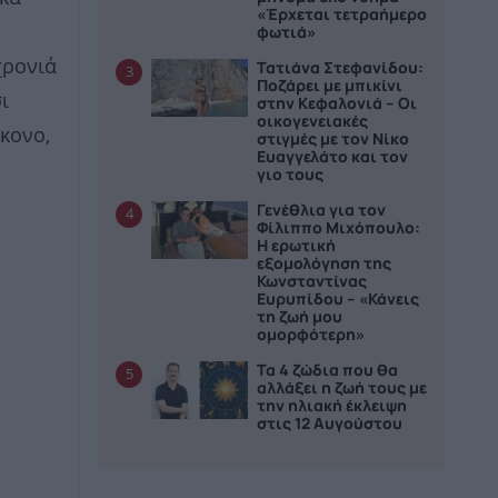
«Έρχεται τετραήμερο
φωτιά»
χρονιά
Τατιάνα Στεφανίδου:
3
Ποζάρει με μπικίνι
ι
στην Κεφαλονιά – Οι
οικογενειακές
κονο,
στιγμές με τον Νίκο
Ευαγγελάτο και τον
γιο τους
Γενέθλια για τον
4
Φίλιππο Μιχόπουλο:
Η ερωτική
εξομολόγηση της
Κωνσταντίνας
Ευρυπίδου – «Κάνεις
τη ζωή μου
ομορφότερη»
Τα 4 ζώδια που θα
5
αλλάξει η ζωή τους με
την ηλιακή έκλειψη
στις 12 Αυγούστου