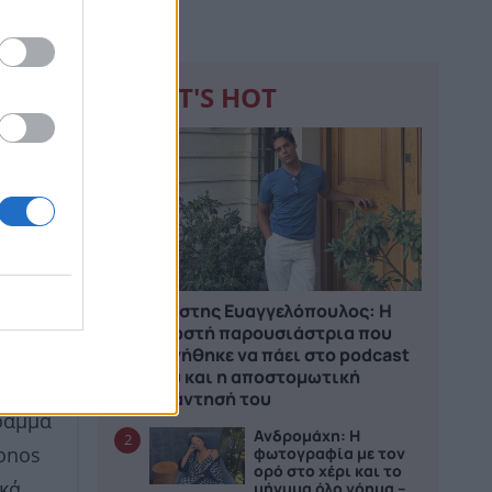
WHAT'S HOT
1
Ανέστης Ευαγγελόπουλος: Η
ι έχει
γνωστή παρουσιάστρια που
αρνήθηκε να πάει στο podcast
ρη και
του και η αποστομωτική
ς
απάντησή του
γραμμα
Ανδρομάχη: Η
2
φωτογραφία με τον
konos
ορό στο χέρι και το
μήνυμα όλο νόημα –
ικά