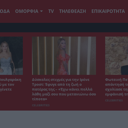
ΟΔΑ
ΟΜΟΡΦΙΑ
TV
ΤΗΛΕΘΕΑΣΗ
ΕΠΙΚΑΙΡΟΤΗΤΑ
Βουλγαράκη
Δύσκολες στιγμές για την Ιρένε
Φωτεινή Πε
ύ με τον
Τροστ: Έφυγε από τη ζωή ο
απάντησή τη
γίνετε
πατέρας της – «Έχω κάνει πολλά
σχολίασε τη
λάθη μαζί σου που μετανιώνω όσο
εμφάνισή τ
τίποτα»
CELEBRITIES
CELEBRITIES