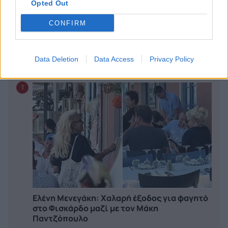
Opted Out
εμφάνιση δίπλα στην πισίνα που έκλεψε τις
εντυπώσεις
CONFIRM
CELEBRITIES
Data Deletion
Data Access
Privacy Policy
WHAT'S HOT
1
Ελένη Μενεγάκη: Χαλαρή έξοδος για φαγητό
στο Φισκάρδο μαζί με τον Μάκη
Παντζόπουλο