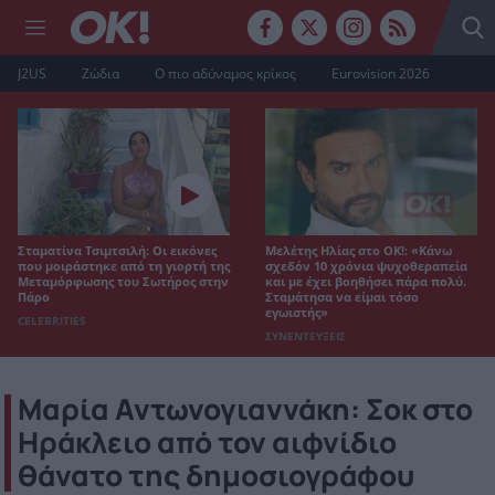
J2US
Ζώδια
Ο πιο αδύναμος κρίκος
Eurovision 2026
Σταματίνα Τσιμτσιλή: Οι εικόνες
Μελέτης Ηλίας στο ΟΚ!: «Κάνω
που μοιράστηκε από τη γιορτή της
σχεδόν 10 χρόνια ψυχοθεραπεία
Μεταμόρφωσης του Σωτήρος στην
και με έχει βοηθήσει πάρα πολύ.
Πάρο
Σταμάτησα να είμαι τόσο
εγωιστής»
CELEBRITIES
ΣΥΝΕΝΤΕΥΞΕΙΣ
Μαρία Αντωνογιαννάκη: Σοκ στο
Ηράκλειο από τον αιφνίδιο
θάνατο της δημοσιογράφου