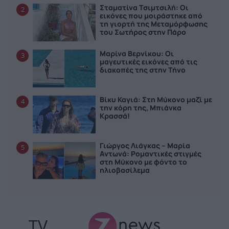
Σταματίνα Τσιμτσιλή: Οι
2
εικόνες που μοιράστηκε από
τη γιορτή της Μεταμόρφωσης
του Σωτήρος στην Πάρο
Μαρίνα Βερνίκου: Οι
3
μαγευτικές εικόνες από τις
διακοπές της στην Τήνο
Βίκυ Καγιά: Στη Μύκονο μαζί με
4
την κόρη της, Μπιάνκα
Κρασσά!
Γιώργος Λιάγκας – Μαρία
5
Αντωνά: Ρομαντικές στιγμές
στη Μύκονο με φόντο το
ηλιοβασίλεμα
TV