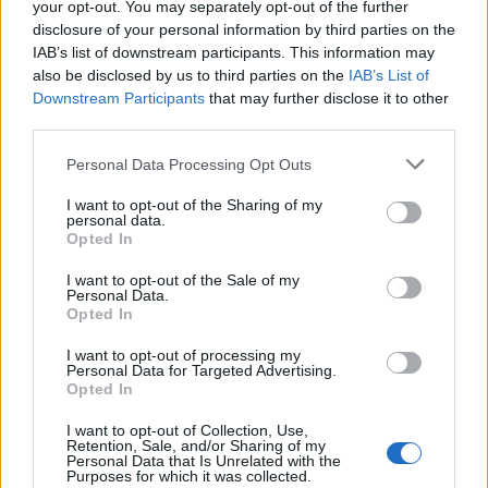
your opt-out. You may separately opt-out of the further
disclosure of your personal information by third parties on the
IAB’s list of downstream participants. This information may
Έλενα Τσαγκρινού: Η τρυφερή ανάρτηση για
also be disclosed by us to third parties on the
IAB’s List of
τα γενέθλια του Λάμπρου Κωνσταντάρα –
Downstream Participants
that may further disclose it to other
«Happy birthday to you my man»
third parties.
CELEBRITIES
Personal Data Processing Opt Outs
I want to opt-out of the Sharing of my
personal data.
Opted In
I want to opt-out of the Sale of my
Personal Data.
Opted In
I want to opt-out of processing my
Personal Data for Targeted Advertising.
Opted In
I want to opt-out of Collection, Use,
Retention, Sale, and/or Sharing of my
Personal Data that Is Unrelated with the
Κατερίνα Γερονικολού: Η καλοκαιρινή
Purposes for which it was collected.