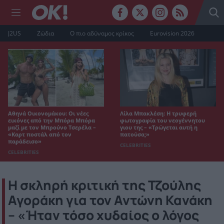
J2US
Ζώδια
Ο πιο αδύναμος κρίκος
Eurovision 2026
Αθηνά Οικονομάκου: Οι νέες
Λίλα Μπακλέση: Η τρυφερή
εικόνες από την Μπόρα Μπόρα
φωτογραφία του νεογέννητου
μαζί με τον Μπρούνο Τσερέλα –
γιου της – «Τρώγεται αυτή η
«Καρτ ποστάλ από τον
πατούσα;»
παράδεισο»
CELEBRITIES
CELEBRITIES
Η σκληρή κριτική της Τζούλης
Αγοράκη για τον Αντώνη Κανάκη
– «Ήταν τόσο χυδαίος ο λόγος