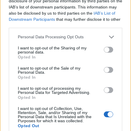
disclosure of your personal information by third parties on the
την κόρη της από την παραλία
IAB’s list of downstream participants. This information may
CELEBRITIES
also be disclosed by us to third parties on the
IAB’s List of
Downstream Participants
that may further disclose it to other
third parties.
Personal Data Processing Opt Outs
I want to opt-out of the Sharing of my
personal data.
Opted In
I want to opt-out of the Sale of my
Personal Data.
Opted In
I want to opt-out of processing my
Personal Data for Targeted Advertising.
Opted In
Αλέξανδρος Κοψιάλης: Η μεγάλη αλλαγή
στην εμφάνισή του – Έχασε 30 κιλά και
I want to opt-out of Collection, Use,
Retention, Sale, and/or Sharing of my
ανέβηκε ξανά στη ζυγαριά
Personal Data that Is Unrelated with the
Purposes for which it was collected.
CELEBRITIES
Opted Out