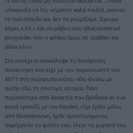
Τί-πο-τα; Πόσο μη πιστευτό ακούγεται… Πόσο
υποκρισία να λες «είμαστε καλά παιδιά, εκείνος
το παλιόπαιδο και δεν τα γνωρίζαμε. Έχουμε
κόρες κ.λπ.» και να ράβεις ένα ηθικοπλαστικό
ρουχαλάκι που η φόδρα όμως σε τραβάει και
άλλα λέει».
Στη συνέχεια αποκάλυψε τη δυσάρεστη
συνάντηση που είχε με τον παρουσιαστή του
ΑΝΤ1 στη συμπρωτευούσα. «Θα κλείσω με
αυτήν εδώ τη σύντομη ιστορία. Πάει
περισσότερο από δεκαετία που βρέθηκα σε ένα
κοινό τραπέζι με τον Κανάκη, είχε έρθει μόλις
από Θεσσαλονίκη, ήρθε αργοπορημένος,
παρήγγειλε το φιλέτο του, έλεγε τα χωρατά του,