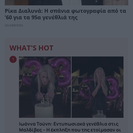
Ρίκα Διαλυνά: Η σπάνια φωτογραφία από τα
’60 για τα 95α γενέθλιά της
CELEBRITIES
WHAT'S HOT
1
Ιωάννα Τούνη: Εντυπωσιακά γενέθλια στις
Μαλδίβες – Η έκπληξη που της ετοίμασαν οι