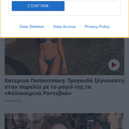
CONFIRM
Data Deletion
Data Access
Privacy Policy
Κατερίνα Παπουτσάκη: Τραγουδά ξέγνοιαστη
στην παραλία με το μαγιό της τα
«Καλοκαιρινά Ραντεβού»
CELEBRITIES