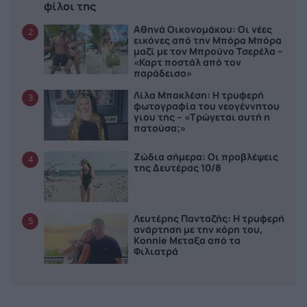
φίλοι της
Αθηνά Οικονομάκου: Οι νέες
2
εικόνες από την Μπόρα Μπόρα
μαζί με τον Μπρούνο Τσερέλα –
«Καρτ ποστάλ από τον
παράδεισο»
Λίλα Μπακλέση: Η τρυφερή
3
φωτογραφία του νεογέννητου
γιου της – «Τρώγεται αυτή η
πατούσα;»
Ζώδια σήμερα: Οι προβλέψεις
4
της Δευτέρας 10/8
Λευτέρης Πανταζής: Η τρυφερή
5
ανάρτηση με την κόρη του,
Κonnie Μεταξα από τα
Φιλιατρά