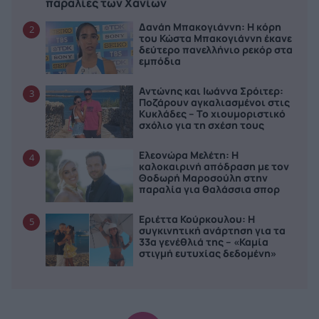
παραλίες των Χανίων
Δανάη Μπακογιάννη: Η κόρη
2
του Κώστα Μπακογιάννη έκανε
δεύτερο πανελλήνιο ρεκόρ στα
εμπόδια
Αντώνης και Ιωάννα Σρόιτερ:
3
Ποζάρουν αγκαλιασμένοι στις
Κυκλάδες – Το χιουμοριστικό
σχόλιο για τη σχέση τους
Ελεονώρα Μελέτη: Η
4
καλοκαιρινή απόδραση με τον
Θοδωρή Μαροσούλη στην
παραλία για θαλάσσια σπορ
Εριέττα Κούρκουλου: Η
5
συγκινητική ανάρτηση για τα
33α γενέθλιά της – «Καμία
στιγμή ευτυχίας δεδομένη»