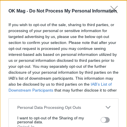
στιγμές με τα παιδιά της στο σκάφος
CELEBRITIES
OK Mag -
Do Not Process My Personal Information
If you wish to opt-out of the sale, sharing to third parties, or
processing of your personal or sensitive information for
targeted advertising by us, please use the below opt-out
section to confirm your selection. Please note that after your
opt-out request is processed you may continue seeing
interest-based ads based on personal information utilized by
us or personal information disclosed to third parties prior to
your opt-out. You may separately opt-out of the further
disclosure of your personal information by third parties on the
IAB’s list of downstream participants. This information may
also be disclosed by us to third parties on the
IAB’s List of
Downstream Participants
that may further disclose it to other
Δανάη Μπάρκα: Το πολύχρωμο καλοκαιρινό
third parties.
look που ξεχώρισε
Personal Data Processing Opt Outs
CELEBRITIES
I want to opt-out of the Sharing of my
personal data.
Opted In