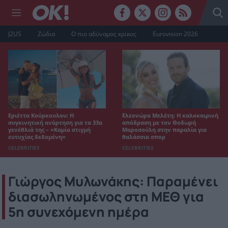
J2US
Ζώδια
Ο πιο αδύναμος κρίκος
Eurovision 2026
Εριέττα Κούρκουλου: Η
Ελεονώρα Μελέτη: Η καλοκαιρινή
συγκινητική ανάρτηση για τα 33α
απόδραση με τον Θοδωρή
γενέθλιά της – «Καμία στιγμή
Μαροσούλη στην παραλία για
ευτυχίας δεδομένη»
θαλάσσια σπορ
CELEBRITIES
CELEBRITIES
Γιώργος Μυλωνάκης: Παραμένει
διασωληνωμένος στη ΜΕΘ για
5η συνεχόμενη ημέρα