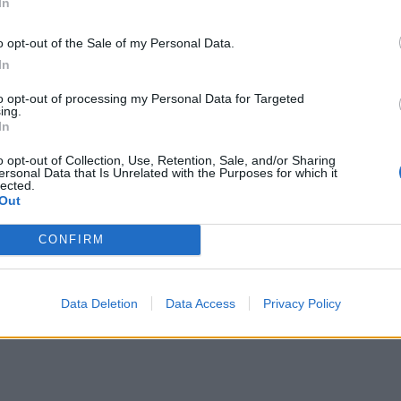
In
o opt-out of the Sale of my Personal Data.
In
to opt-out of processing my Personal Data for Targeted
ing.
In
o opt-out of Collection, Use, Retention, Sale, and/or Sharing
ίδου και της περιέργραψε το περιστατικό λέγοντας
ersonal Data that Is Unrelated with the Purposes for which it
lected.
Out
νοντας στο αμάξι, βγάζω τα κλειδιά για να ξεκλειδ
ποιώ, όταν κάθισα στο αμάξι μου ότι λείπει το τιμόν
CONFIRM
ράσω. Πήρα την οδική βοήθεια, πήρα την αστυνομία»
Data Deletion
Data Access
Privacy Policy