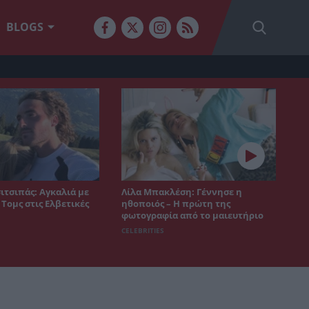
BLOGS
ιτσιπάς: Αγκαλιά με
Λίλα Μπακλέση: Γέννησε η
 Τομς στις Ελβετικές
ηθοποιός – Η πρώτη της
φωτογραφία από το μαιευτήριο
CELEBRITIES