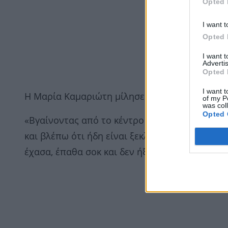
Opted 
I want t
Opted 
I want 
Advertis
Opted 
I want t
Η Μαρία Καμαριώτη μίλησε στη Τατιάνα Στεφαν
of my P
was col
Opted 
«Βγαίνοντας από το κέντρο διασκέδασης, πηγαί
και βλέπω ότι ήδη είναι ξεκλείδωτο. Συνειδητο
έχασα, έπαθα σοκ και δεν ήξερα πώς να αντιδ