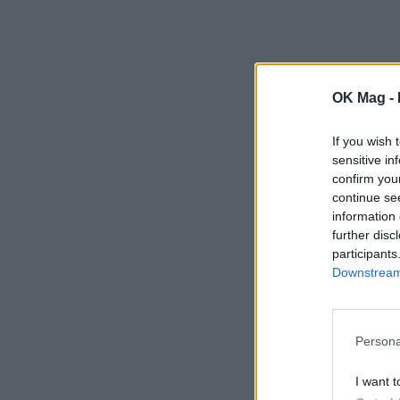
OK Mag -
If you wish 
sensitive in
confirm you
continue se
information 
further disc
participants
Downstream 
Persona
I want t