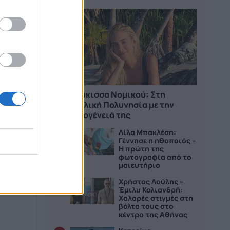
1
Δούκισσα Νομικού: Στη
:
Γαλλική Πολυνησία με την
οικογένειά της
ώσω
Λίλα Μπακλέση:
2
ι. Τα
Γέννησε η ηθοποιός –
Η πρώτη της
.
φωτογραφία από το
μαιευτήριο
Χρήστος Λούλης –
3
Έμιλυ Κολιανδρή:
Χαλαρές στιγμές στη
βόλτα τους στο
κέντρο της Αθήνας