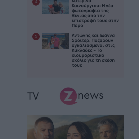
Κατερίνα
4
Καινούργιου: Η νέα
φωτογραφία της
Ξένιας από την
επιστροφή τους στην
Πάρο
Αντώνης και Ιωάννα
5
Σρόιτερ: Ποζάρουν
αγκαλιασμένοι στις
Κυκλάδες – Το
χιουμοριστικό
σχόλιο για τη σχέση
τους
TV