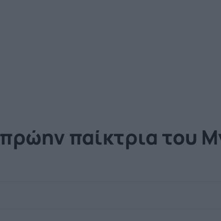
πρώην παίκτρια του My