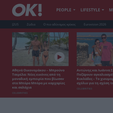
PEOPLE
LIFESTYLE
Μ
J2US
Ζώδια
Ο πιο αδύναμος κρίκος
Eurovision 2026
Αθηνά Οικονομάκου – Μπρούνο
Αντώνης και Ιωάννα Σ
Τσερέλα: Νέες εικόνες από τη
Ποζάρουν αγκαλιασμέν
μοναδική εμπειρία που βίωσαν
Κυκλάδες – Το χιουμο
στα Μπόρα Μπόρα με καρχαρίες
σχόλιο για τη σχέση τ
και σαλάχια
CELEBRITIES
CELEBRITIES