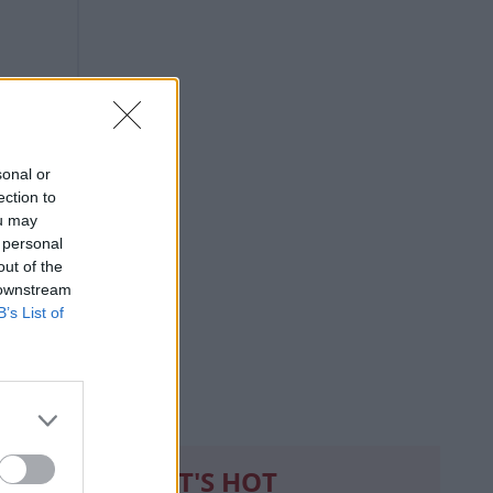
sonal or
ection to
ou may
 personal
out of the
 downstream
B’s List of
WHAT'S HOT