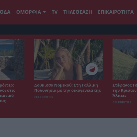
ΟΔΑ
ΟΜΟΡΦΙΑ
TV
ΤΗΛΕΘΕΑΣΗ
ΕΠΙΚΑΙΡΟΤΗΤΑ
ρόιτερ:
Δούκισσα Νομικού: Στη Γαλλική
Στέφανος Τσ
οι στις
Πολυνησία με την οικογένειά της
την Κρίστεν
ριστικό
Άλπεις
CELEBRITIES
ους
CELEBRITIES