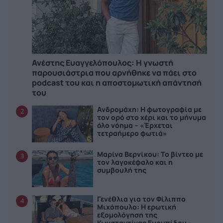
Ανέστης Ευαγγελόπουλος: Η γνωστή
παρουσιάστρια που αρνήθηκε να πάει στο
podcast του και η αποστομωτική απάντησή
του
Ανδρομάχη: Η φωτογραφία με
2
τον ορό στο χέρι και το μήνυμα
όλο νόημα – «Έρχεται
τετραήμερο φωτιά»
Μαρίνα Βερνίκου: Το βίντεο με
3
τον λαγοκέφαλο και η
συμβουλή της
Γενέθλια για τον Φίλιππο
4
Μιχόπουλο: Η ερωτική
εξομολόγηση της
Κωνσταντίνας Ευρυπίδου –