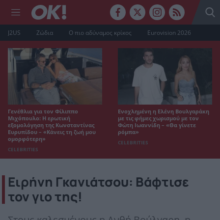
J2US
Ζώδια
Ο πιο αδύναμος κρίκος
Eurovision 2026
Γενέθλια για τον Φίλιππο
Ενοχλημένη η Ελένη Βουλγαράκη
Μιχόπουλο: Η ερωτική
με τις φήμες χωρισμού με τον
εξομολόγηση της Κωνσταντίνας
Φώτη Ιωαννίδη – «Θα γίνετε
Ευρυπίδου – «Κάνεις τη ζωή μου
ρόμπα»
ομορφότερη»
CELEBRITIES
CELEBRITIES
Ειρήνη Γκανιάτσου: Βάφτισε
τον γιο της!