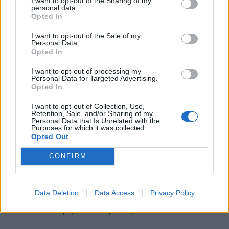
I want to opt-out of the Sharing of my
personal data.
Opted In
I want to opt-out of the Sale of my
Personal Data.
Opted In
I want to opt-out of processing my
Personal Data for Targeted Advertising.
Opted In
I want to opt-out of Collection, Use,
Retention, Sale, and/or Sharing of my
Personal Data that Is Unrelated with the
Purposes for which it was collected.
Opted Out
CONFIRM
Διαβάστε επίσης:
Ειρήνη Γκανιάτσου: Η
Data Deletion
Data Access
Privacy Policy
απόφαση που πήρε για τον γιο της – «Άφηνα τη
δουλειά και γυρνούσα γιατί μου έλειπε»