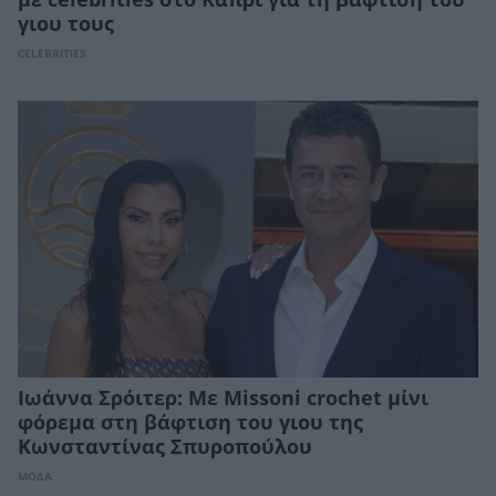
με celebrities στο Κάπρι για τη βάφτιση του
γιου τους
CELEBRITIES
Ιωάννα Σρόιτερ: Με Missoni crochet μίνι
φόρεμα στη βάφτιση του γιου της
Κωνσταντίνας Σπυροπούλου
ΜΟΔΑ