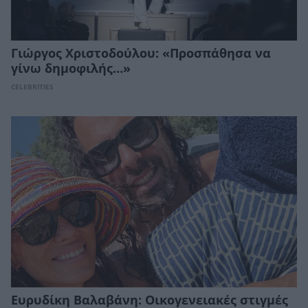
Γιώργος Χριστοδούλου: «Προσπάθησα να
γίνω δημοφιλής…»
CELEBRITIES
Ευρυδίκη Βαλαβάνη: Οικογενειακές στιγμές