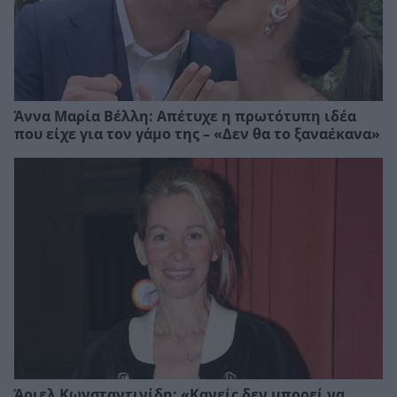
Άννα Μαρία Βέλλη: Απέτυχε η πρωτότυπη ιδέα
που είχε για τον γάμο της – «Δεν θα το ξαναέκανα»
Άριελ Κωνσταντινίδη: «Κανείς δεν μπορεί να