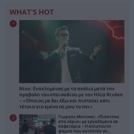
WHAT'S HOT
1
Νίνο: Ενοχλημένος με τα σχόλια μετά την
προβολή του επεισοδίου με τον Ηλία Ψινάκη
– «Όποιος με δει έξω και πιστεύει κάτι
τέτοιο για εμένα ας μου το πει»
Γιώργος Μανίκας: «Πιάστηκε
2
στα χέρια» με εργαζόμενο σε
καφετέρια – Η απίστευτη
φάρσα που κατέληξε σε…