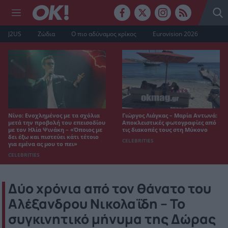
J2US
Ζώδια
Ο πιο αδύναμος κρίκος
Eurovision 2026
Νίνο: Ενοχλημένος με τα σχόλια
Γιώργος Λιάγκας – Μαρία Αντωνά:
μετά την προβολή του επεισοδίου
Αποκλειστικές φωτογραφίες από
με τον Ηλία Ψινάκη – «Όποιος με
τις διακοπές τους στη Μύκονο
δει έξω και πιστεύει κάτι τέτοιο
CELEBRITIES
για εμένα ας μου το πει»
CELEBRITIES
Δύο χρόνια από τον θάνατο του
Αλέξανδρου Νικολαΐδη – Το
συγκινητικό μήνυμα της Δώρας