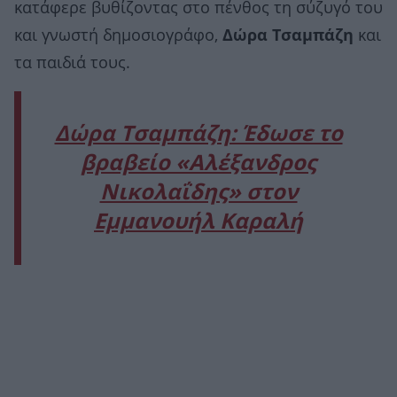
κατάφερε βυθίζοντας στο πένθος τη σύζυγό του
και γνωστή δημοσιογράφο,
Δώρα Τσαμπάζη
και
τα παιδιά τους.
Δώρα Τσαμπάζη: Έδωσε το
βραβείο «Αλέξανδρος
Νικολαΐδης» στον
Εμμανουήλ Καραλή