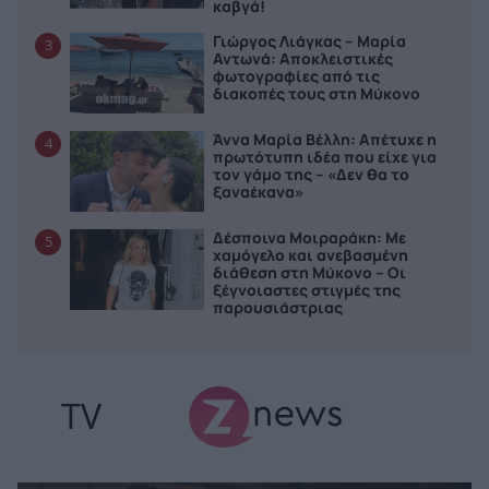
καβγά!
Γιώργος Λιάγκας – Μαρία
3
Αντωνά: Αποκλειστικές
φωτογραφίες από τις
διακοπές τους στη Μύκονο
Άννα Μαρία Βέλλη: Απέτυχε η
4
πρωτότυπη ιδέα που είχε για
τον γάμο της – «Δεν θα το
ξαναέκανα»
Δέσποινα Μοιραράκη: Με
5
χαμόγελο και ανεβασμένη
διάθεση στη Μύκονο – Οι
ξέγνοιαστες στιγμές της
παρουσιάστριας
TV