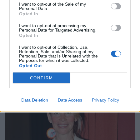
I want to opt-out of the Sale of my
Personal Data.
Opted In
I want to opt-out of processing my
Personal Data for Targeted Advertising.
Opted In
I want to opt-out of Collection, Use,
Άννα Μαρία Βέλλη: Απέτυχε η πρωτότυπη
Retention, Sale, and/or Sharing of my
Personal Data that Is Unrelated with the
ιδέα που είχε για τον γάμο της – «Δεν θα το
Purposes for which it was collected.
ξαναέκανα»
Opted Out
CELEBRITIES
CONFIRM
Data Deletion
Data Access
Privacy Policy