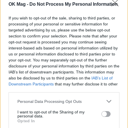
OK Mag -
Do Not Process My Personal Information
If you wish to opt-out of the sale, sharing to third parties, or
processing of your personal or sensitive information for
targeted advertising by us, please use the below opt-out
section to confirm your selection. Please note that after your
opt-out request is processed you may continue seeing
interest-based ads based on personal information utilized by
us or personal information disclosed to third parties prior to
your opt-out. You may separately opt-out of the further
Σίσσυ Χρηστίδου: Ποζάρει με φόντο το
disclosure of your personal information by third parties on the
ηλιοβασίλεμα στα Χανιά και κλέβει τις
IAB’s list of downstream participants. This information may
εντυπώσεις
also be disclosed by us to third parties on the
IAB’s List of
Downstream Participants
that may further disclose it to other
CELEBRITIES
third parties.
Personal Data Processing Opt Outs
I want to opt-out of the Sharing of my
personal data.
Opted In