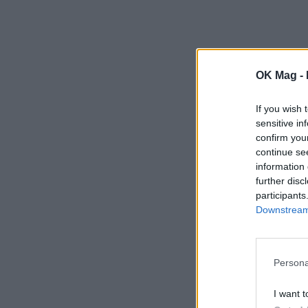
OK Mag -
If you wish 
sensitive in
confirm you
continue se
information 
further disc
participants
Downstream 
Persona
I want t