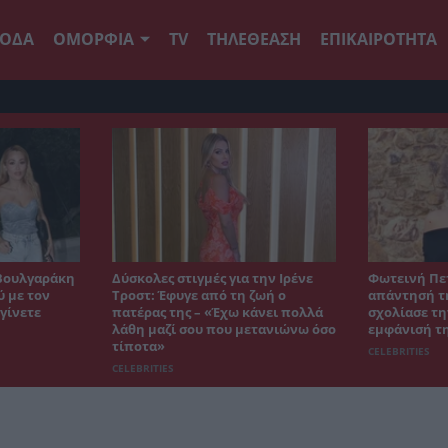
ΟΔΑ
ΟΜΟΡΦΙΑ
TV
ΤΗΛΕΘΕΑΣΗ
ΕΠΙΚΑΙΡΟΤΗΤΑ
Βουλγαράκη
Δύσκολες στιγμές για την Ιρένε
Φωτεινή Πε
ύ με τον
Τροστ: Έφυγε από τη ζωή ο
απάντησή τη
γίνετε
πατέρας της – «Έχω κάνει πολλά
σχολίασε τη
λάθη μαζί σου που μετανιώνω όσο
εμφάνισή τ
τίποτα»
CELEBRITIES
CELEBRITIES