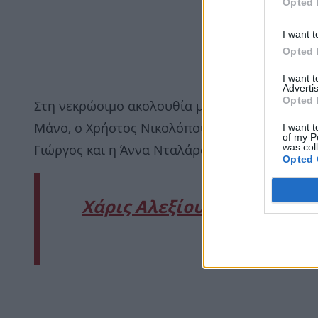
Opted 
I want t
Opted 
I want 
Advertis
Opted 
Στη νεκρώσιμο ακολουθία μεταξύ άλλων βρέθη
I want t
Μάνο, ο Χρήστος Νικολόπουλος, ο Γιάννης Πάρ
of my P
was col
Γιώργος και η Άννα Νταλάρα.
Opted 
Χάρις Αλεξίου: Συγκινεί η
συζύγου τη