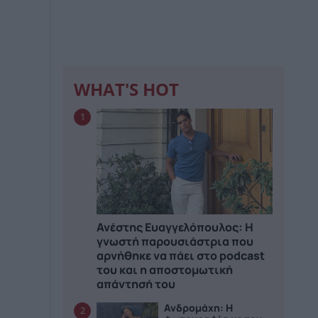
WHAT'S HOT
1
Ανέστης Ευαγγελόπουλος: Η
γνωστή παρουσιάστρια που
αρνήθηκε να πάει στο podcast
του και η αποστομωτική
απάντησή του
Ανδρομάχη: Η
2