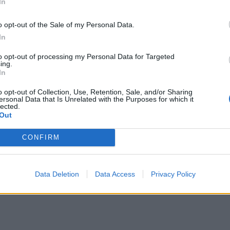
In
o opt-out of the Sale of my Personal Data.
In
to opt-out of processing my Personal Data for Targeted
ing.
In
καν η πρώην σύζυγός του Χάρις Αλεξίου με τον γιο
o opt-out of Collection, Use, Retention, Sale, and/or Sharing
ιος, ο Αντύπας, ο Γιάννης Βαρδής, η Μαρίζα Κωχ, ο
ersonal Data that Is Unrelated with the Purposes for which it
lected.
Out
CONFIRM
 ανάρτηση για τον θάνατο του πρώην
ς, Αχιλλέα Θεοφίλου
Data Deletion
Data Access
Privacy Policy