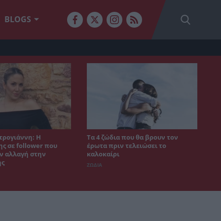
BLOGS
τρογιάννη: Η
Τα 4 ζώδια που θα βρουν τον
ς σε follower που
έρωτα πριν τελειώσει το
ν αλλαγή στην
καλοκαίρι
ης
ΖΩΔΙΑ