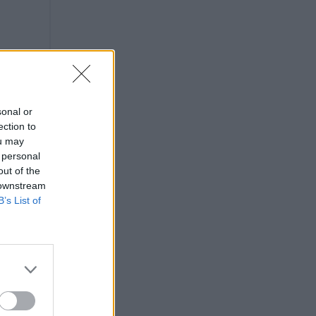
sonal or
ection to
ou may
 personal
out of the
 downstream
B’s List of