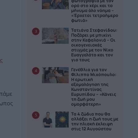
φωτογραφία με τον
ορό στο χέρι και το
μήνυμα όλο νόημα –
«Έρχεται τετραήμερο
φωτιά»
Τατιάνα Στεφανίδου:
3
Ποζάρει με μπικίνι
στην Κεφαλονιά – Οι
οικογενειακές
στιγμές με τον Νίκο
Ευαγγελάτο και τον
γιο τους
ς
Γενέθλια για τον
4
Φίλιππο Μιχόπουλο:
Η ερωτική
εξομολόγηση της
Κωνσταντίνας
“πάμε
Ευρυπίδου – «Κάνεις
τη ζωή μου
ρωπος
ομορφότερη»
Τα 4 ζώδια που θα
5
αλλάξει η ζωή τους με
την ηλιακή έκλειψη
στις 12 Αυγούστου