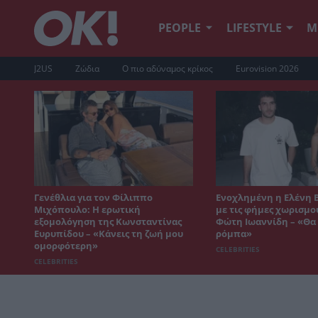
PEOPLE
LIFESTYLE
Μ
J2US
Ζώδια
Ο πιο αδύναμος κρίκος
Eurovision 2026
Γενέθλια για τον Φίλιππο
Ενοχλημένη η Ελένη 
Μιχόπουλο: Η ερωτική
με τις φήμες χωρισμο
εξομολόγηση της Κωνσταντίνας
Φώτη Ιωαννίδη – «Θα 
Ευρυπίδου – «Κάνεις τη ζωή μου
ρόμπα»
ομορφότερη»
CELEBRITIES
CELEBRITIES