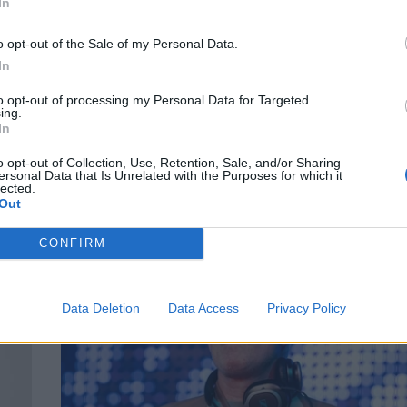
In
o opt-out of the Sale of my Personal Data.
In
to opt-out of processing my Personal Data for Targeted
Πέθανε ο σπουδαίος ερμηνευτής Λάκης
ing.
In
ι ο
Χαλκιάς
ΝΕΑ
o opt-out of Collection, Use, Retention, Sale, and/or Sharing
ersonal Data that Is Unrelated with the Purposes for which it
lected.
Out
CONFIRM
Data Deletion
Data Access
Privacy Policy