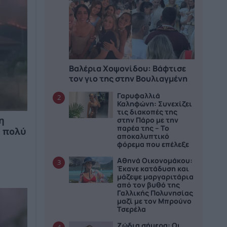
Βαλέρια Χοψονίδου: Bάφτισε
τον γιο της στην Βουλιαγμένη
Γαρυφαλλιά
2
Καληφώνη: Συνεχίζει
τις διακοπές της
στην Πάρο με την
η
παρέα της – Το
ι πολύ
αποκαλυπτικό
φόρεμα που επέλεξε
Αθηνά Οικονομάκου:
3
Έκανε κατάδυση και
μάζεψε μαργαριτάρια
από τον βυθό της
Γαλλικής Πολυνησίας
μαζί με τον Μπρούνο
Τσερέλα
Ζώδια σήμερα: Οι