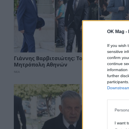
OK Mag -
If you wish 
sensitive in
confirm you
Γιάννης Βαρβιτσιώτης: Το τελευταίο αντίο
continue se
Μητρόπολη Αθηνών
information 
ΝΕΑ
further disc
participants
Downstream 
Persona
I want t