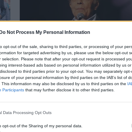
Do Not Process My Personal Information
to opt-out of the sale, sharing to third parties, or processing of your per
formation for targeted advertising by us, please use the below opt-out s
r selection. Please note that after your opt-out request is processed y
 στη
Λάκης Χαλκιάς: Δημοσία δαπάνη η κηδεί
eing interest-based ads based on personal information utilized by us or
– Πότε και πού θα τελεστεί
disclosed to third parties prior to your opt-out. You may separately opt-
ΝΕΑ
losure of your personal information by third parties on the IAB’s list of
. This information may also be disclosed by us to third parties on the
IA
Participants
that may further disclose it to other third parties.
l Data Processing Opt Outs
o opt-out of the Sharing of my personal data.