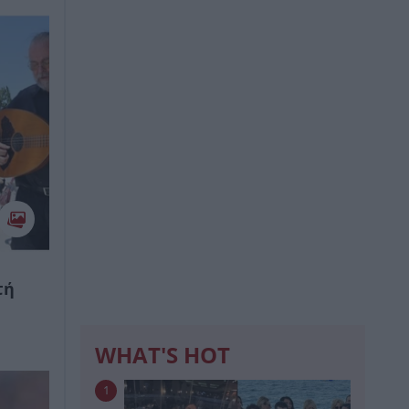
τή
WHAT'S HOT
1