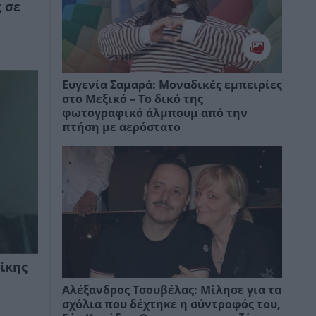
 σε
Ευγενία Σαμαρά: Μοναδικές εμπειρίες
στο Μεξικό – Το δικό της
φωτογραφικό άλμπουμ από την
πτήση με αερόστατο
ίκης
Αλέξανδρος Τσουβέλας: Μίλησε για τα
σχόλια που δέχτηκε η σύντροφός του,