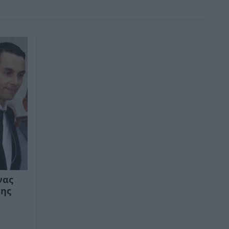
νας
της