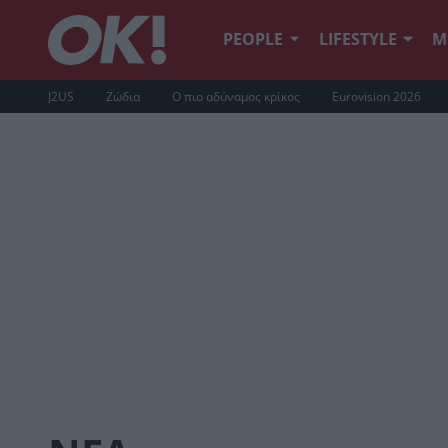
PEOPLE
LIFESTYLE
Μ
J2US
Ζώδια
Ο πιο αδύναμος κρίκος
Eurovision 2026