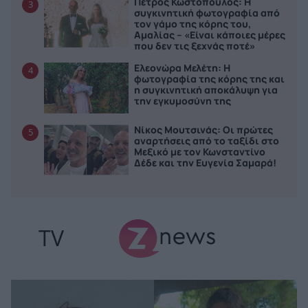
Πέτρος Κωστόπουλος: Η
3
συγκινητική φωτογραφία από
τον γάμο της κόρης του,
Αμαλίας – «Είναι κάποιες μέρες
που δεν τις ξεχνάς ποτέ»
Ελεονώρα Μελέτη: Η
4
φωτογραφία της κόρης της και
η συγκινητική αποκάλυψη για
την εγκυμοσύνη της
Νίκος Μουτσινάς: Οι πρώτες
5
αναρτήσεις από το ταξίδι στο
Μεξικό με τον Κωνσταντίνο
Δέδε και την Ευγενία Σαμαρά!
TV