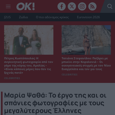
J2US
Ζώδια
Ο πιο αδύναμος κρίκος
Eurovision 2026
Πέτρος Κωστόπουλος: Η
Τατιάνα Στεφανίδου: Ποζάρει με
συγκινητική φωτογραφία από τον
μπικίνι στην Κεφαλονιά – Οι
γάμο της κόρης του, Αμαλίας –
οικογενειακές στιγμές με τον Νίκο
«Είναι κάποιες μέρες που δεν τις
Ευαγγελάτο και τον γιο τους
ξεχνάς ποτέ»
CELEBRITIES
CELEBRITIES
Μαρία Ψαθά: Το έργο της και οι
σπάνιες φωτογραφίες με τους
μεγαλύτερους Έλληνες