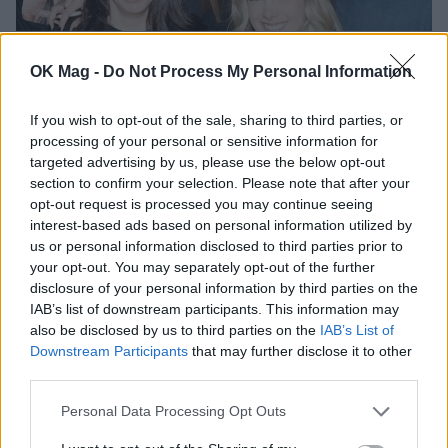
Γιώργος Πρίντεζης: Γιόρτασε τα γενέθλια του
σε γνωστό νυχτερινό κέντρο
OK Mag -
Do Not Process My Personal Information
PEOPLE
If you wish to opt-out of the sale, sharing to third parties, or
processing of your personal or sensitive information for
targeted advertising by us, please use the below opt-out
section to confirm your selection. Please note that after your
opt-out request is processed you may continue seeing
interest-based ads based on personal information utilized by
us or personal information disclosed to third parties prior to
your opt-out. You may separately opt-out of the further
disclosure of your personal information by third parties on the
IAB’s list of downstream participants. This information may
also be disclosed by us to third parties on the
IAB’s List of
Downstream Participants
that may further disclose it to other
third parties.
Βασίλης Σπανούλης για Γιώργο Πρίντεζη:
Personal Data Processing Opt Outs
«Είμαι πολύ περήφανος για σένα»