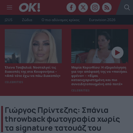
J2US
Ζώδια
Ο πιο αδύναμος κρίκος
Eurovision 2026
Έλενα Τσαβαλιά: Νοσταλγεί τις
Μαρία Κορινθίου: Η εξομολόγηση
διακοπές της στα Κουφονήσια –
για την απόφασή της να «πατήσει
«Από τότε έχω να πάω διακοπές»
φρένο» – «Είμαι
καταευχαριστημένη και πιο
CELEBRITIES
συνειδητοποιημένη από ποτέ»
CELEBRITIES
Γιώργος Πρίντεζης: Σπάνια
throwback φωτογραφία χωρίς
τα signature τατουάζ του