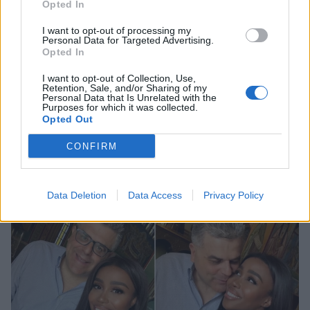
Opted In
I want to opt-out of processing my
Personal Data for Targeted Advertising.
Opted In
I want to opt-out of Collection, Use,
Retention, Sale, and/or Sharing of my
Personal Data that Is Unrelated with the
Purposes for which it was collected.
Opted Out
Δανάη Μπάρκα: Το πολύχρωμο καλοκαιρινό
CONFIRM
look που ξεχώρισε
CELEBRITIES
Data Deletion
Data Access
Privacy Policy