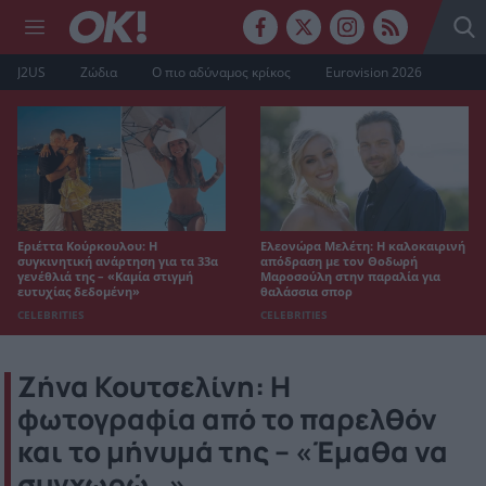
J2US
Ζώδια
Ο πιο αδύναμος κρίκος
Eurovision 2026
Εριέττα Κούρκουλου: Η
Ελεονώρα Μελέτη: Η καλοκαιρινή
συγκινητική ανάρτηση για τα 33α
απόδραση με τον Θοδωρή
γενέθλιά της – «Καμία στιγμή
Μαροσούλη στην παραλία για
ευτυχίας δεδομένη»
θαλάσσια σπορ
CELEBRITIES
CELEBRITIES
Ζήνα Κουτσελίνη: Η
φωτογραφία από το παρελθόν
και το μήνυμά της – «Έμαθα να
συγχωρώ…»