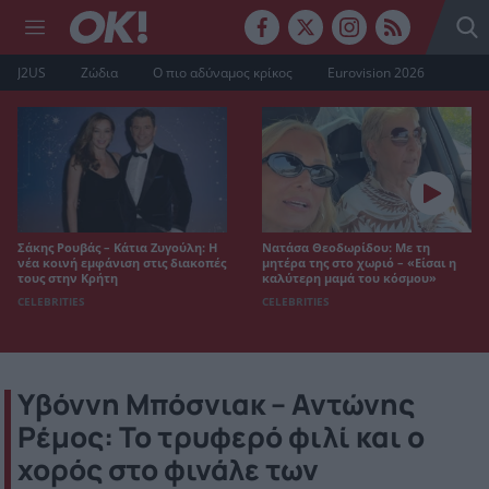
J2US
Ζώδια
Ο πιο αδύναμος κρίκος
Eurovision 2026
Σάκης Ρουβάς – Κάτια Ζυγούλη: Η
Νατάσα Θεοδωρίδου: Με τη
νέα κοινή εμφάνιση στις διακοπές
μητέρα της στο χωριό – «Είσαι η
τους στην Κρήτη
καλύτερη μαμά του κόσμου»
CELEBRITIES
CELEBRITIES
Υβόννη Μπόσνιακ – Αντώνης
Ρέμος: Το τρυφερό φιλί και ο
χορός στο φινάλε των