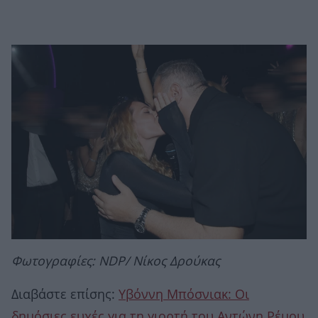
Φωτογραφίες: NDP/ Νίκος Δρούκας
Διαβάστε επίσης:
Υβόννη Μπόσνιακ: Οι
δημόσιες ευχές για τη γιορτή του Αντώνη Ρέμου