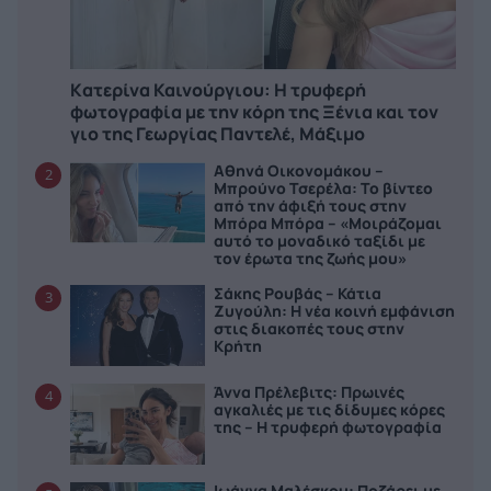
Kατερίνα Καινούργιου: Η τρυφερή
φωτογραφία με την κόρη της Ξένια και τον
γιο της Γεωργίας Παντελέ, Μάξιμο
Αθηνά Οικονομάκου –
2
Μπρούνο Τσερέλα: Το βίντεο
από την άφιξή τους στην
Μπόρα Μπόρα – «Μοιράζομαι
αυτό το μοναδικό ταξίδι με
τον έρωτα της ζωής μου»
Σάκης Ρουβάς – Κάτια
3
Ζυγούλη: Η νέα κοινή εμφάνιση
στις διακοπές τους στην
Κρήτη
Άννα Πρέλεβιτς: Πρωινές
4
αγκαλιές με τις δίδυμες κόρες
της – Η τρυφερή φωτογραφία
Ιωάννα Μαλέσκου: Ποζάρει με