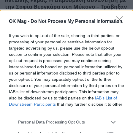
Αντώνης Ρέμος: Η απρόσμενη συνάντηση με
την Σοφία Βεργκάρα στη Μύκονο – Τράβηξαν
τα βλέμματα
OK Mag -
Do Not Process My Personal Information
CELEBRITIES
If you wish to opt-out of the sale, sharing to third parties, or
processing of your personal or sensitive information for
targeted advertising by us, please use the below opt-out
section to confirm your selection. Please note that after your
opt-out request is processed you may continue seeing
interest-based ads based on personal information utilized by
us or personal information disclosed to third parties prior to
your opt-out. You may separately opt-out of the further
disclosure of your personal information by third parties on the
IAB’s list of downstream participants. This information may
also be disclosed by us to third parties on the
IAB’s List of
Downstream Participants
that may further disclose it to other
third parties.
Αντώνης Ρέμος: Το hit «Δευτέρα» σε remix
από τον Papazó
Personal Data Processing Opt Outs
CELEBRITIES