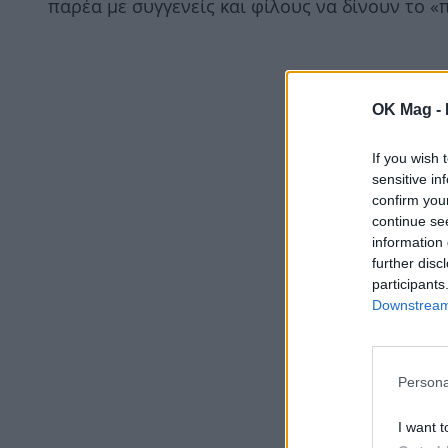
παρέα με συγγενείς και φίλους να δίνουν το «
OK Mag -
If you wish 
sensitive in
confirm you
continue se
information 
further disc
participants
Downstream 
Persona
I want t