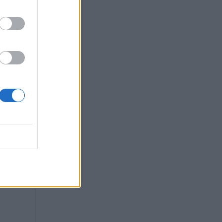
ία
ώ η
ένα