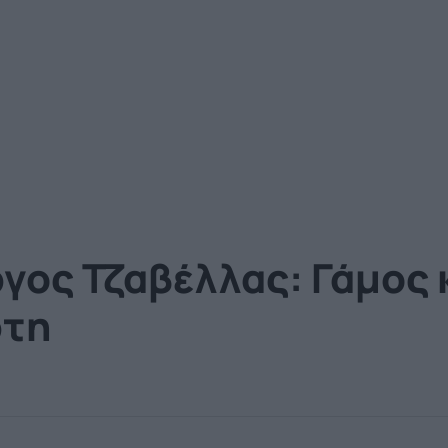
γος Τζαβέλλας: Γάμος 
ρτη