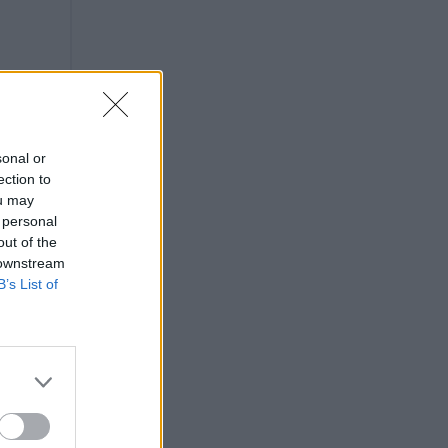
sonal or
ection to
ou may
 personal
out of the
 downstream
B’s List of