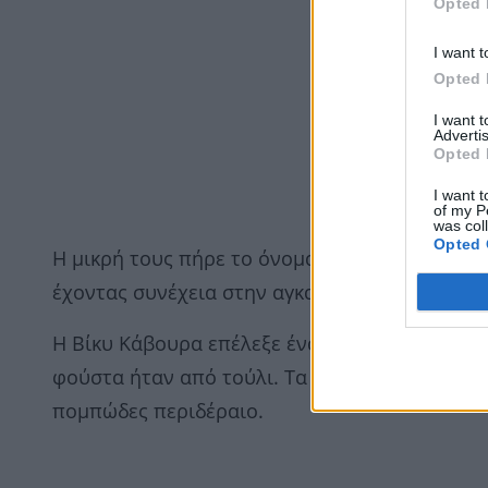
Opted 
I want t
Opted 
I want 
Advertis
Opted 
I want t
of my P
was col
Opted 
Η μικρή τους πήρε το όνομα Ραφαηλία – Ματθ
έχοντας συνέχεια στην αγκαλιά της την κόρη τ
Η Βίκυ Κάβουρα επέλεξε ένα εντυπωσιακό νυφι
φούστα ήταν από τούλι. Τα μαλλιά της έπεφτα
πομπώδες περιδέραιο.