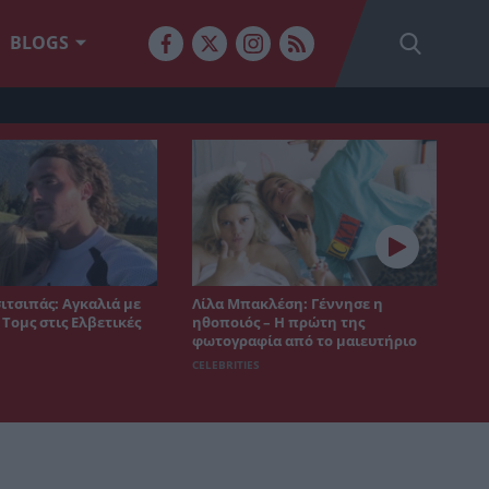
BLOGS
ιτσιπάς: Αγκαλιά με
Λίλα Μπακλέση: Γέννησε η
 Τομς στις Ελβετικές
ηθοποιός – Η πρώτη της
φωτογραφία από το μαιευτήριο
CELEBRITIES