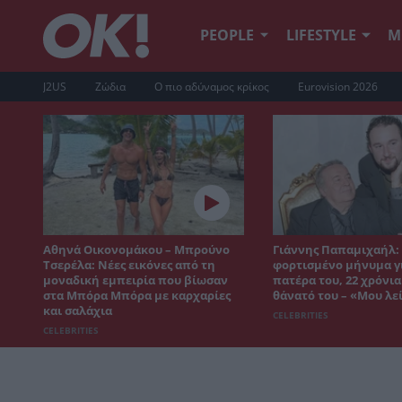
PEOPLE
LIFESTYLE
Μ
J2US
Ζώδια
Ο πιο αδύναμος κρίκος
Eurovision 2026
Αθηνά Οικονομάκου – Μπρούνο
Γιάννης Παπαμιχαήλ:
Τσερέλα: Νέες εικόνες από τη
φορτισμένο μήνυμα γ
μοναδική εμπειρία που βίωσαν
πατέρα του, 22 χρόνια
στα Μπόρα Μπόρα με καρχαρίες
θάνατό του – «Μου λε
και σαλάχια
CELEBRITIES
CELEBRITIES