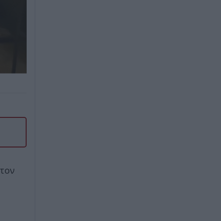
 τον
υ