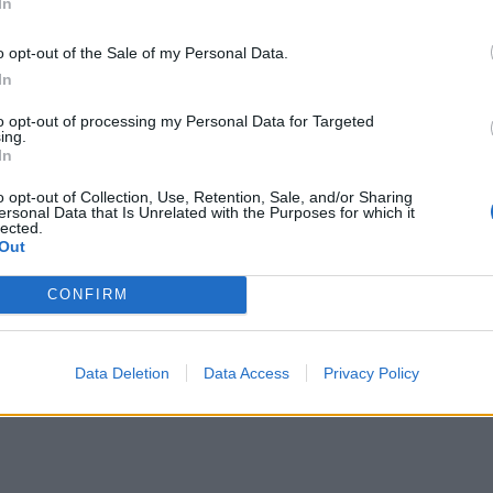
In
o opt-out of the Sale of my Personal Data.
In
to opt-out of processing my Personal Data for Targeted
ing.
In
o opt-out of Collection, Use, Retention, Sale, and/or Sharing
ersonal Data that Is Unrelated with the Purposes for which it
lected.
Out
ίλδη. Η τρισευτυχισμένη μανούλα έλαμπε από ευτυχ
ης και τον συζυγός της.
CONFIRM
κό με μπούστο κεντημένο με πέτρες και πέρλες, εν
Data Deletion
Data Access
Privacy Policy
ν χαλαρά στους ώμους και τον λαιμό της κοσμούσε 