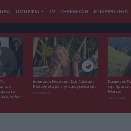
ΟΔΑ
ΟΜΟΡΦΙΑ
TV
ΤΗΛΕΘΕΑΣΗ
ΕΠΙΚΑΙΡΟΤΗΤΑ
 Το
Δούκισσα Νομικού: Στη Γαλλική
Στέφανος Τσ
ια τον
Πολυνησία με την οικογένειά της
την Κρίστεν
 μετά το
Άλπεις
CELEBRITIES
ίπεις πολύ»
CELEBRITIES