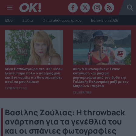
J2US
Ζώδια
Ο πιο αδύναμος κρίκος
Eurovision 2026
Λένα Παπαληγούρα στο ΟΚ!: «Μου
Αθηνά Οικονομάκου: Έκανε
λείπει πάρα πολύ ο πατέρας μου
κατάδυση και μάζεψε
και δεν νομίζω ότι θα σταματήσει
μαργαριτάρια από τον βυθό της
ποτέ να μου λείπει»
Γαλλικής Πολυνησίας μαζί με τον
Μπρούνο Τσερέλα
ΣΥΝΕΝΤΕΥΞΕΙΣ
CELEBRITIES
Βασίλης Ζούλιας: Η throwback
ανάρτηση για τα γενέθλιά του
και οι σπάνιες φωτογραφίες