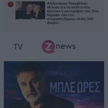
Αλέξανδρος Τσουβέλας:
5
Μίλησε για τα σχόλια που
δέχτηκε η σύντροφός του, Εύα
Καρύδη «Θα την
υπερασπιζόμουν άλλες 500
φορές»
TV