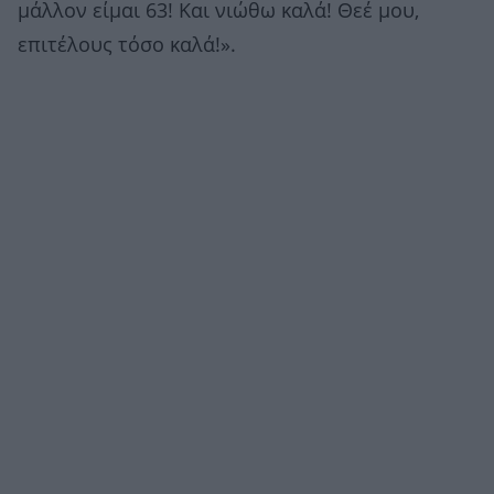
μάλλον είμαι 63! Και νιώθω καλά! Θεέ μου,
επιτέλους τόσο καλά!».