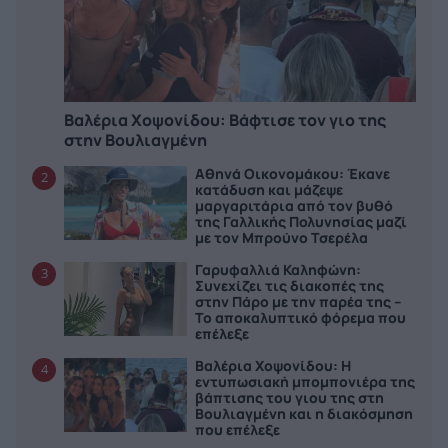
Βαλέρια Χοψονίδου: Bάφτισε τον γιο της
στην Βουλιαγμένη
Αθηνά Οικονομάκου: Έκανε
2
κατάδυση και μάζεψε
μαργαριτάρια από τον βυθό
της Γαλλικής Πολυνησίας μαζί
με τον Μπρούνο Τσερέλα
Γαρυφαλλιά Καληφώνη:
3
Συνεχίζει τις διακοπές της
στην Πάρο με την παρέα της –
Το αποκαλυπτικό φόρεμα που
επέλεξε
Βαλέρια Χοψονίδου: Η
4
εντυπωσιακή μπομπονιέρα της
βάπτισης του γιου της στη
Βουλιαγμένη και η διακόσμηση
που επέλεξε