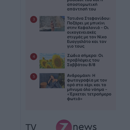
αποστομωτική
απάντησή του
Τατιάνα Στεφανίδου:
3
Ποζάρει με μπικίνι
στην Κεφαλονιά – Οι
οικογενειακές
στιγμές με τον Νίκο
Ευαγγελάτο και τον
γιο τους
Ζώδια σήμερα: Οι
4
προβλέψεις του
Σαββάτου 8/8
Ανδρομάχη: Η
5
φωτογραφία με τον
ορό στο χέρι και το
μήνυμα όλο νόημα –
«Έρχεται τετραήμερο
φωτιά»
TV