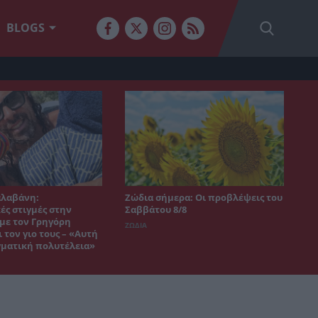
BLOGS
αλαβάνη:
Ζώδια σήμερα: Οι προβλέψεις του
ές στιγμές στην
Σαββάτου 8/8
 με τον Γρηγόρη
ΖΩΔΙΑ
 τον γιο τους – «Αυτή
γματική πολυτέλεια»