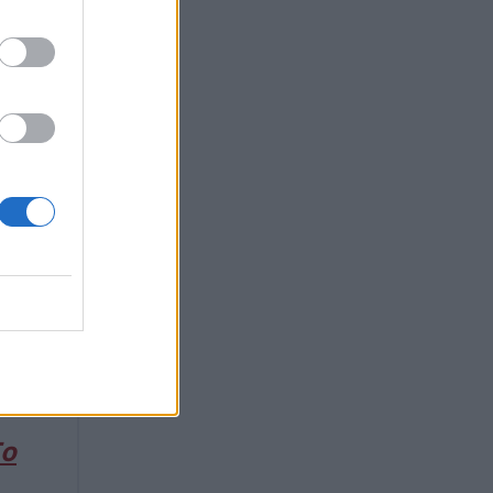
ε στην
στό
Το