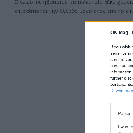
Ο γνωστός ηθοποιός, τα τελευταία δέκα χρόνια
επισκέπτεται την Ελλάδα μόνο όταν του το επ
OK Mag -
If you wish 
sensitive in
confirm you
continue se
information 
further disc
participants
Downstream 
Persona
I want t