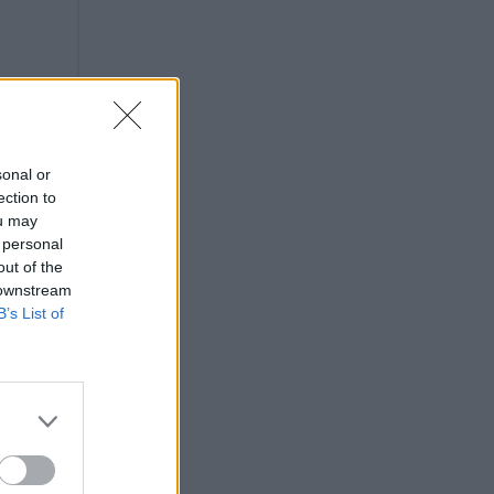
sonal or
ection to
ou may
 personal
out of the
 downstream
B’s List of