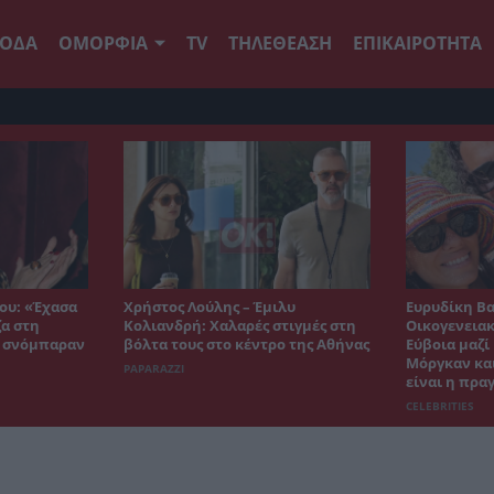
ΟΔΑ
ΟΜΟΡΦΙΑ
TV
ΤΗΛΕΘΕΑΣΗ
ΕΠΙΚΑΙΡΟΤΗΤΑ
ου: «Έχασα
Χρήστος Λούλης – Έμιλυ
Ευρυδίκη Β
ζα στη
Κολιανδρή: Χαλαρές στιγμές στη
Οικογενειακ
ε σνόμπαραν
βόλτα τους στο κέντρο της Αθήνας
Εύβοια μαζί
Μόργκαν και
PAPARAZZI
είναι η πρα
CELEBRITIES