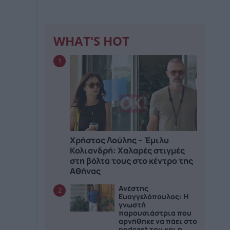
WHAT'S HOT
1
Χρήστος Λούλης – Έμιλυ
Κολιανδρή: Χαλαρές στιγμές
στη βόλτα τους στο κέντρο της
Αθήνας
Ανέστης
2
Ευαγγελόπουλος: Η
γνωστή
παρουσιάστρια που
αρνήθηκε να πάει στο
podcast του και η