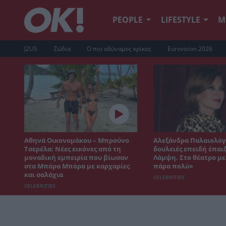
PEOPLE
LIFESTYLE
Μ
J2US
Ζώδια
Ο πιο αδύναμος κρίκος
Eurovision 2026
Αθηνά Οικονομάκου – Μπρούνο
Αλεξάνδρα Παλαιολόγ
Τσερέλα: Νέες εικόνες από τη
δουλειές επειδή έπαι
μοναδική εμπειρία που βίωσαν
Λάμψη. Στο θέατρο μ
στα Μπόρα Μπόρα με καρχαρίες
πάρα πολύ»
και σαλάχια
CELEBRITIES
CELEBRITIES