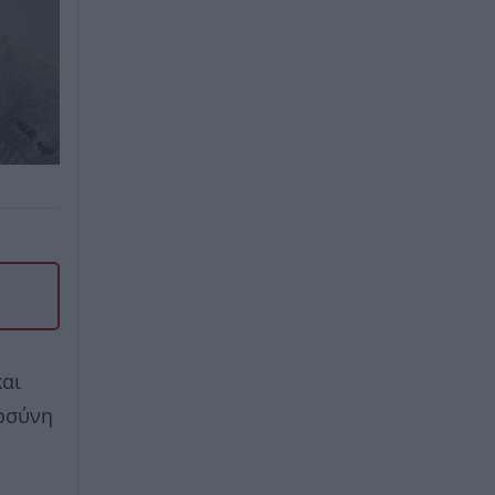
και
μοσύνη