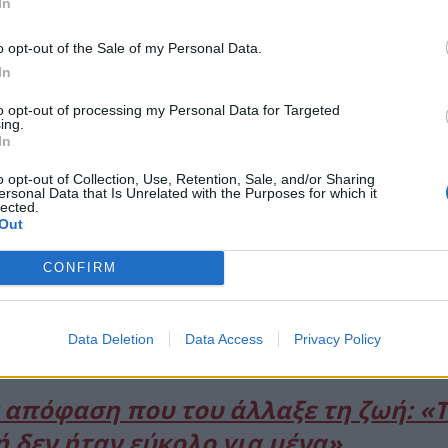
In
o opt-out of the Sale of my Personal Data.
In
to opt-out of processing my Personal Data for Targeted
ing.
In
o opt-out of Collection, Use, Retention, Sale, and/or Sharing
ersonal Data that Is Unrelated with the Purposes for which it
lected.
Out
ιασμό κοινοποίησε πριν από λίγο πως, μόλις έφτασ
CONFIRM
 να κάνει γνωστό εάν πρόλαβε να τη δει, έκανε γνω
Data Deletion
Data Access
Privacy Policy
 απόφαση που του άλλαξε τη ζωή: «
ή δεν ήταν εύκολο για μένα»