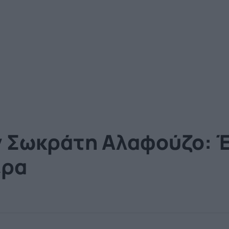
ν Σωκράτη Αλαφούζο: 
έρα