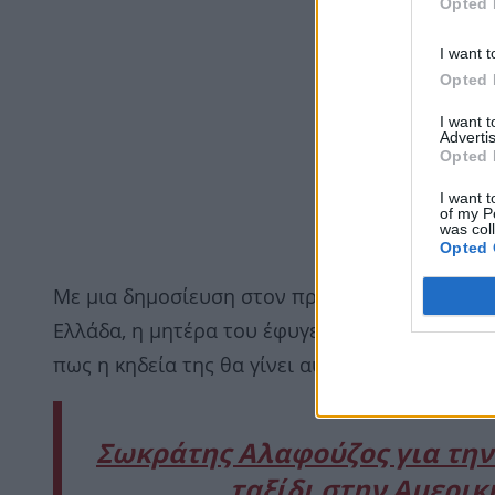
Opted 
I want t
Opted 
I want 
Advertis
Opted 
I want t
of my P
was col
Opted 
Με μια δημοσίευση στον προσωπικό του λογαρ
Ελλάδα, η μητέρα του έφυγε από τη ζωή. Χωρίς
πως η κηδεία της θα γίνει αύριο στο Χαλάνδρι.
Σωκράτης Αλαφούζος για την
ταξίδι στην Αμερικ