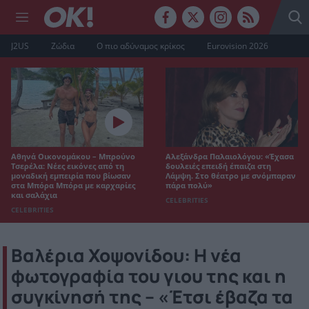
J2US
Ζώδια
Ο πιο αδύναμος κρίκος
Eurovision 2026
Αθηνά Οικονομάκου – Μπρούνο
Αλεξάνδρα Παλαιολόγου: «Έχασα
Τσερέλα: Νέες εικόνες από τη
δουλειές επειδή έπαιζα στη
μοναδική εμπειρία που βίωσαν
Λάμψη. Στο θέατρο με σνόμπαραν
στα Μπόρα Μπόρα με καρχαρίες
πάρα πολύ»
και σαλάχια
CELEBRITIES
CELEBRITIES
Βαλέρια Χοψονίδου: Η νέα
φωτογραφία του γιου της και η
συγκίνησή της – «Έτσι έβαζα τα