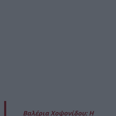
Βαλέρια Χοψονίδου: H