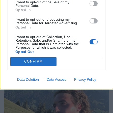
I want to opt-out of the Sale of my
Personal Data.
Opted In
I want to opt-out of processing my
Personal Data for Targeted Advertising.
Opted In
I want to opt-out of Collection, Use,
Retention, Sale, and/or Sharing of my
Personal Data that Is Unrelated with the
Purposes for which it was collected.
Opted Out
Γιάννης Παπαμιχαήλ: Το φορτισμένο μήνυμα
CONFIRM
για τον πατέρα του, 22 χρόνια μετά το
θάνατό του – «Μου λείπεις πολύ»
CELEBRITIES
Data Deletion
Data Access
Privacy Policy