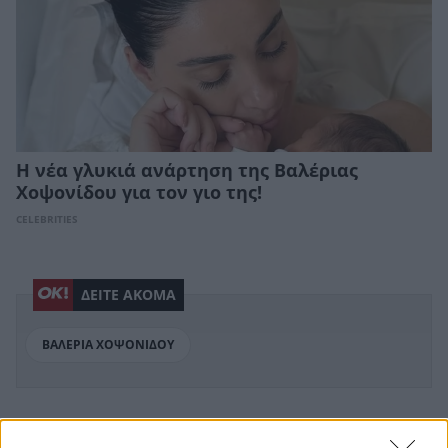
H νέα γλυκιά ανάρτηση της Βαλέριας
Χοψονίδου για τον γιο της!
CELEBRITIES
ΔΕΙΤΕ ΑΚΟΜΑ
ΒΑΛΕΡΙΑ ΧΟΨΟΝΙΔΟΥ