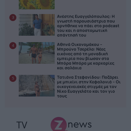
Ανέστης Ευαγγελόπουλος: Η
3
γνωστή παρουσιάστρια που
αρνήθηκε να πάει στο podcast
του και η αποστομωτική
απάντησή του
Αθηνά Οικονομάκου –
4
Μπρούνο Τσερέλα: Νέες
εικόνες από τη μοναδική
εμπειρία που βίωσαν στα
Μπόρα Μπόρα με καρχαρίες
και σαλάχια
Τατιάνα Στεφανίδου: Ποζάρει
5
με μπικίνι στην Κεφαλονιά – Οι
οικογενειακές στιγμές με τον
Νίκο Ευαγγελάτο και τον γιο
τους
TV