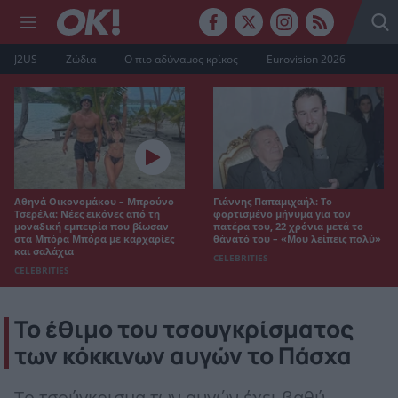
J2US
Ζώδια
Ο πιο αδύναμος κρίκος
Eurovision 2026
Αθηνά Οικονομάκου – Μπρούνο
Γιάννης Παπαμιχαήλ: Το
Τσερέλα: Νέες εικόνες από τη
φορτισμένο μήνυμα για τον
μοναδική εμπειρία που βίωσαν
πατέρα του, 22 χρόνια μετά το
στα Μπόρα Μπόρα με καρχαρίες
θάνατό του – «Μου λείπεις πολύ»
και σαλάχια
CELEBRITIES
CELEBRITIES
Το έθιμο του τσουγκρίσματος
των κόκκινων αυγών το Πάσχα