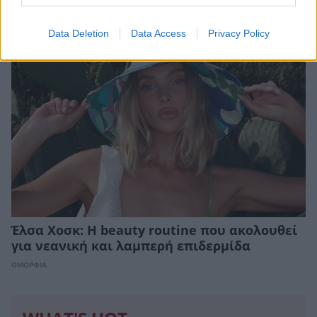
CELEBRITIES
Data Deletion
Data Access
Privacy Policy
Έλσα Χοσκ: Η beauty routine που ακολουθεί
για νεανική και λαμπερή επιδερμίδα
ΟΜΟΡΦΙΑ