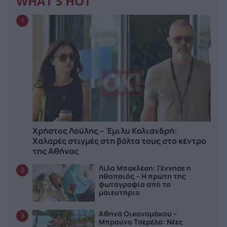
WHAT'S HOT
1
Χρήστος Λούλης – Έμιλυ Κολιανδρή:
Χαλαρές στιγμές στη βόλτα τους στο κέντρο
της Αθήνας
Λίλα Μπακλέση: Γέννησε η
2
ηθοποιός – Η πρώτη της
φωτογραφία από το
μαιευτήριο
Αθηνά Οικονομάκου –
3
Μπρούνο Τσερέλα: Νέες