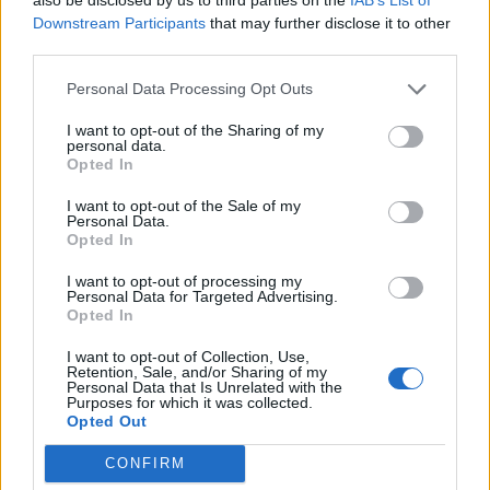
Downstream Participants
that may further disclose it to other
Λίλα Μπακλέση: Γέννησε η ηθοποιός – Η
third parties.
πρώτη της φωτογραφία από το μαιευτήριο
Personal Data Processing Opt Outs
CELEBRITIES
I want to opt-out of the Sharing of my
personal data.
Opted In
I want to opt-out of the Sale of my
Personal Data.
Opted In
I want to opt-out of processing my
Personal Data for Targeted Advertising.
Opted In
I want to opt-out of Collection, Use,
Retention, Sale, and/or Sharing of my
Personal Data that Is Unrelated with the
Purposes for which it was collected.
Opted Out
Στέφανος Κωνσταντινίδης: Τα πιο
χαρούμενα γενέθλια με τα δύο του παιδιά
CONFIRM
στη θάλασσα