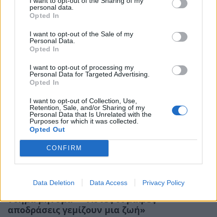
I want to opt-out of the Sharing of my
personal data.
Opted In
ΠΕΡΙΣΣΟΤΕΡΑ ΣΤΟ
I want to opt-out of the Sale of my
Personal Data.
Opted In
I want to opt-out of processing my
Personal Data for Targeted Advertising.
Opted In
I want to opt-out of Collection, Use,
Retention, Sale, and/or Sharing of my
Personal Data that Is Unrelated with the
Purposes for which it was collected.
Opted Out
CONFIRM
Αλέξης Γεωργούλης: Η καλοκαιρινή
Data Deletion
Data Access
Privacy Policy
φωτογραφία δίπλα στο κύμα και το γεμάτο
νόημα μήνυμα – «Αυτές οι μικρές
αποδράσεις γεμίζουν μια ζωή»