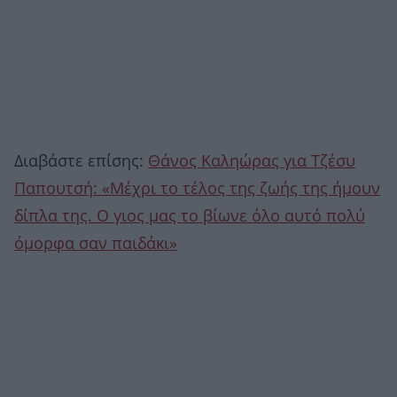
Διαβάστε επίσης:
Θάνος Καληώρας για Τζέσυ
Παπουτσή: «Mέχρι το τέλος της ζωής της ήμουν
δίπλα της. Ο γιος μας το βίωνε όλο αυτό πολύ
όμορφα σαν παιδάκι»