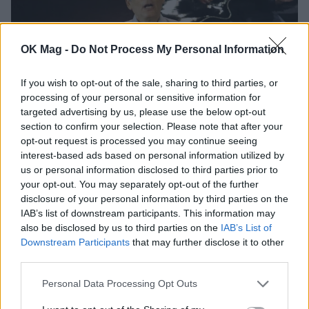
OK Mag -
Do Not Process My Personal Information
If you wish to opt-out of the sale, sharing to third parties, or
processing of your personal or sensitive information for
targeted advertising by us, please use the below opt-out
section to confirm your selection. Please note that after your
Θάνος Καληώρας: «Η αρρώστια της Τζέσυ
opt-out request is processed you may continue seeing
Παπουτσή προϋπήρχε πολλά χρόνια – Ήμουν
interest-based ads based on personal information utilized by
δίπλα της, είχαμε μια πολύ δεμένη σχέση»
us or personal information disclosed to third parties prior to
your opt-out. You may separately opt-out of the further
CELEBRITIES
disclosure of your personal information by third parties on the
IAB’s list of downstream participants. This information may
also be disclosed by us to third parties on the
IAB’s List of
ΔΕΙΤΕ ΑΚΟΜΑ
Downstream Participants
that may further disclose it to other
third parties.
ΘΑΝΟΣ ΚΑΛΗΩΡΑΣ
Personal Data Processing Opt Outs