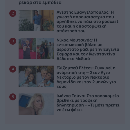
ρεκόρ στα εμπόδια
Ανέστης Ευαγγελόπουλος: Η
2
γνωστή παρουσιάστρια που
αρνήθηκε να πάει στο podcast
του και η αποστομωτική
απάντησή του
Νίκος Μουτσινάς: Η
3
εντυπωσιακή βόλτα με
αερόστατο μαζί με την Ευγενία
Σαμαρά και τον Κωνσταντίνο
Δέδε στο Μεξικό
Ελίζαμπεθ Ελέτσι: Συγκινεί η
4
ανάρτησή της — Στον Άγιο
Νεκτάριο με τον Νεκτάριο
Λεμονίδη και τον 2 μηνών γιο
τους
Ιωάννα Τούνη: Στο νοσοκομείο
5
βρέθηκε με τροφική
δηλητηρίαση – «Τι μάτι πρέπει
να έχω φάει»