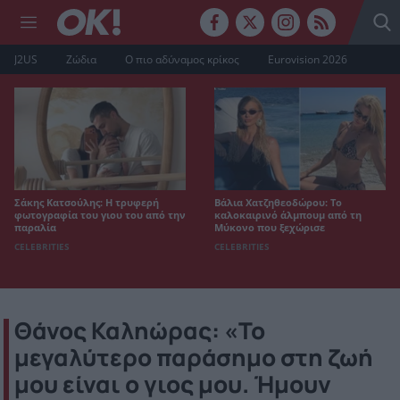
J2US
Ζώδια
Ο πιο αδύναμος κρίκος
Eurovision 2026
Σάκης Κατσούλης: Η τρυφερή
Βάλια Χατζηθεοδώρου: Το
φωτογραφία του γιου του από την
καλοκαιρινό άλμπουμ από τη
παραλία
Μύκονο που ξεχώρισε
CELEBRITIES
CELEBRITIES
Θάνος Καληώρας: «Το
μεγαλύτερο παράσημο στη ζωή
μου είναι ο γιος μου. Ήμουν