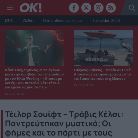
J2US
Ζώδια
Ο πιο αδύναμος κρίκος
Eurovision 2026
Νίνο: Ενοχλημένος με τα σχόλια
Γιώργος Λιάγκας – Μαρία Αντωνά:
μετά την προβολή του επεισοδίου
Αποκλειστικές φωτογραφίες από
με τον Ηλία Ψινάκη – «Όποιος με
τις διακοπές τους στη Μύκονο
δει έξω και πιστεύει κάτι τέτοιο
CELEBRITIES
για εμένα ας μου το πει»
CELEBRITIES
Τέιλορ Σουίφτ – Τράβις Κέλσι:
Παντρεύτηκαν μυστικά; Οι
φήμες και το πάρτι με τους