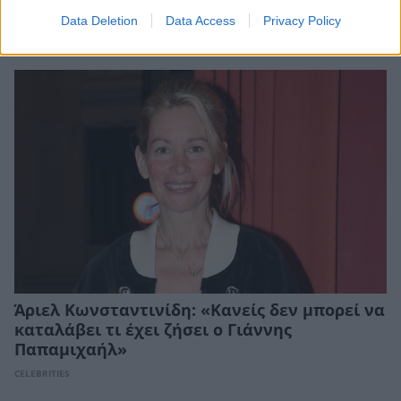
ξαναέκανα»
Data Deletion
Data Access
Privacy Policy
CELEBRITIES
Άριελ Κωνσταντινίδη: «Κανείς δεν μπορεί να
καταλάβει τι έχει ζήσει ο Γιάννης
Παπαμιχαήλ»
CELEBRITIES