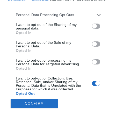
third parties.
Σίσσυ Χρηστίδου: Ποζάρει με φόντο το
ηλιοβασίλεμα στα Χανιά και κλέβει τις
Personal Data Processing Opt Outs
εντυπώσεις
I want to opt-out of the Sharing of my
CELEBRITIES
personal data.
Opted In
I want to opt-out of the Sale of my
Personal Data.
Opted In
I want to opt-out of processing my
Personal Data for Targeted Advertising.
Opted In
I want to opt-out of Collection, Use,
Retention, Sale, and/or Sharing of my
Personal Data that Is Unrelated with the
Purposes for which it was collected.
Opted Out
CONFIRM
Άννα Μαρία Βέλλη: Απέτυχε η πρωτότυπη
ιδέα που είχε για τον γάμο της – «Δεν θα το