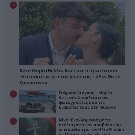
1
Άννα Μαρία Βέλλη: Απέτυχε η πρωτότυπη
ιδέα που είχε για τον γάμο της – «Δεν θα το
ξαναέκανα»
Γιώργος Λιάγκας – Μαρία
2
Αντωνά: Αποκλειστικές
φωτογραφίες από τις
διακοπές τους στη Μύκονο
Νίνο: Ενοχλημένος με τα
3
σχόλια μετά την προβολή του
επεισοδίου με τον Ηλία Ψινάκη
– «Όποιος με δει έξω και