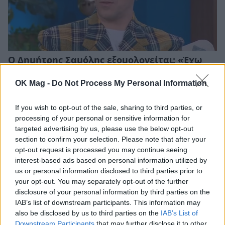
Ο Δημήτρης Σαμόλης εξομολογείται: «Έχω
υπάρξει πολύ κακοποιητικός»
OK Mag -
Do Not Process My Personal Information
CELEBRITIES
If you wish to opt-out of the sale, sharing to third parties, or
processing of your personal or sensitive information for
targeted advertising by us, please use the below opt-out
section to confirm your selection. Please note that after your
opt-out request is processed you may continue seeing
interest-based ads based on personal information utilized by
us or personal information disclosed to third parties prior to
your opt-out. You may separately opt-out of the further
disclosure of your personal information by third parties on the
IAB’s list of downstream participants. This information may
also be disclosed by us to third parties on the
IAB’s List of
Downstream Participants
that may further disclose it to other