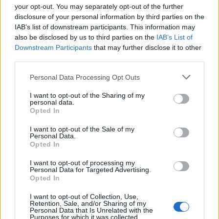
your opt-out. You may separately opt-out of the further
disclosure of your personal information by third parties on the
IAB’s list of downstream participants. This information may
also be disclosed by us to third parties on the
IAB’s List of
Downstream Participants
that may further disclose it to other
third parties.
Personal Data Processing Opt Outs
I want to opt-out of the Sharing of my
personal data.
Opted In
I want to opt-out of the Sale of my
Ο Αντόνιο Μπαντέρας σε μια σπάνια
Personal Data.
Opted In
εξομολόγηση: «Η καρδιακή προσβολή ήταν
το καλύτερο πράγμα που μου συνέβη»
I want to opt-out of processing my
Personal Data for Targeted Advertising.
CELEBRITIES
Opted In
I want to opt-out of Collection, Use,
Retention, Sale, and/or Sharing of my
Personal Data that Is Unrelated with the
Purposes for which it was collected.