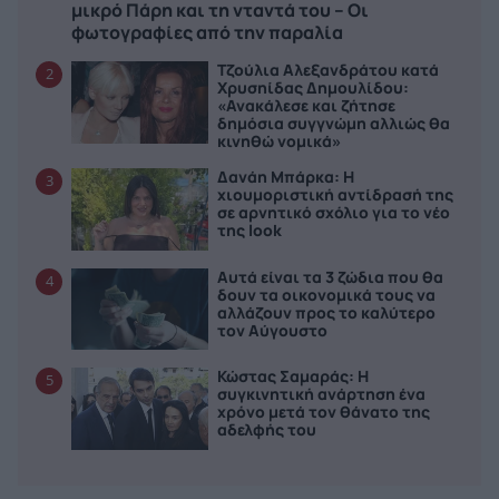
μικρό Πάρη και τη νταντά του – Οι
φωτογραφίες από την παραλία
Τζούλια Αλεξανδράτου κατά
2
Χρυσηίδας Δημουλίδου:
«Ανακάλεσε και ζήτησε
δημόσια συγγνώμη αλλιώς θα
κινηθώ νομικά»
Δανάη Μπάρκα: Η
3
χιουμοριστική αντίδρασή της
σε αρνητικό σχόλιο για το νέο
της look
Αυτά είναι τα 3 ζώδια που θα
4
δουν τα οικονομικά τους να
αλλάζουν προς το καλύτερο
τον Αύγουστο
Κώστας Σαμαράς: Η
5
συγκινητική ανάρτηση ένα
χρόνο μετά τον θάνατο της
αδελφής του