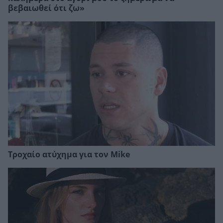
βεβαιωθεί ότι ζω»
Τροχαίο ατύχημα για τον Mike