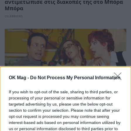
αντιμετώπισε στις διακοπές της στο Μπόρα
Μπόρα
CELEBRITIES
OK Mag -
Do Not Process My Personal Information
If you wish to opt-out of the sale, sharing to third parties, or
processing of your personal or sensitive information for
targeted advertising by us, please use the below opt-out
Κωνσταντίνου και Ελένης: Σπάνια backstage
section to confirm your selection. Please note that after your
βίντεο από τα γυρίσματα της σειράς
opt-out request is processed you may continue seeing
CELEBRITIES
interest-based ads based on personal information utilized by
us or personal information disclosed to third parties prior to