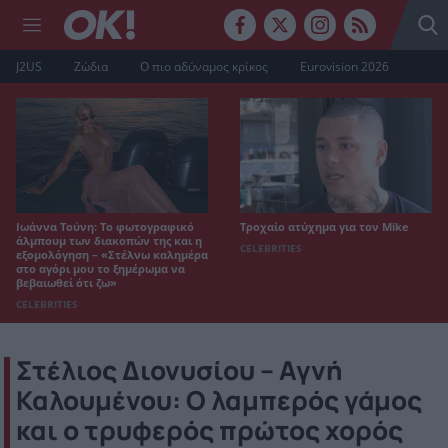
J2US
Ζώδια
Ο πιο αδύναμος κρίκος
Eurovision 2026
Ιωάννα Τούνη: Το φωτογραφικό
Τροχαίο ατύχημα για τον Mike
άλμπουμ των διακοπών της και η
CELEBRITIES
εξομολόγηση – «Στέλνω καλημέρα
στο αγόρι μου το ξημέρωμα να
βεβαιωθεί ότι ζω»
CELEBRITIES
Στέλιος Διονυσίου – Αγνή
Καλουμένου: Ο λαμπερός γάμος
και ο τρυφερός πρώτος χορός