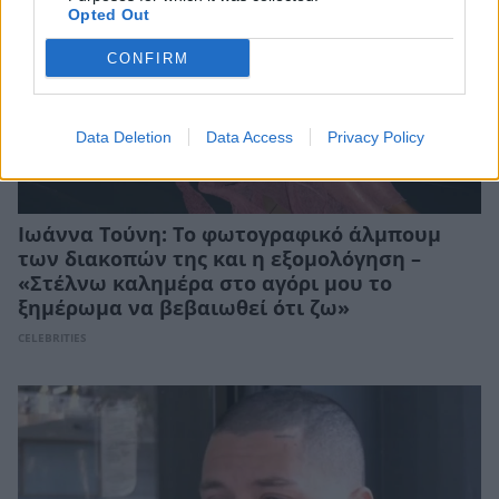
Opted Out
CONFIRM
Data Deletion
Data Access
Privacy Policy
Ιωάννα Τούνη: Το φωτογραφικό άλμπουμ
των διακοπών της και η εξομολόγηση –
«Στέλνω καλημέρα στο αγόρι μου το
ξημέρωμα να βεβαιωθεί ότι ζω»
CELEBRITIES