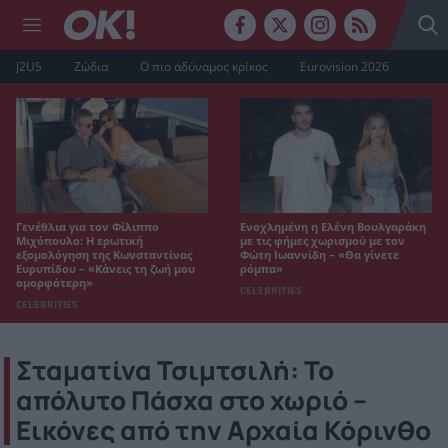
J2US
Ζώδια
Ο πιο αδύναμος κρίκος
Eurovision 2026
Γενέθλια για τον Φίλιππο
Ενοχλημένη η Ελένη Βουλγαράκη
Μιχόπουλο: Η ερωτική
με τις φήμες χωρισμού με τον
εξομολόγηση της Κωνσταντίνας
Φώτη Ιωαννίδη – «Θα γίνετε
Ευρυπίδου – «Κάνεις τη ζωή μου
ρόμπα»
ομορφότερη»
CELEBRITIES
CELEBRITIES
Σταματίνα Τσιμτσιλή: Το
απόλυτο Πάσχα στο χωριό –
Εικόνες από την Αρχαία Κόρινθο