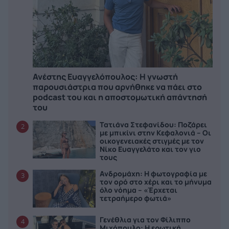
Ανέστης Ευαγγελόπουλος: Η γνωστή
παρουσιάστρια που αρνήθηκε να πάει στο
podcast του και η αποστομωτική απάντησή
του
Τατιάνα Στεφανίδου: Ποζάρει
2
με μπικίνι στην Κεφαλονιά – Οι
οικογενειακές στιγμές με τον
Νίκο Ευαγγελάτο και τον γιο
τους
Ανδρομάχη: Η φωτογραφία με
3
τον ορό στο χέρι και το μήνυμα
όλο νόημα – «Έρχεται
τετραήμερο φωτιά»
Γενέθλια για τον Φίλιππο
4
Μιχόπουλο: Η ερωτική