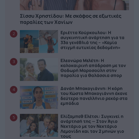
Σίσσυ Χρηστίδου: Με σκάφος σε εξωτικές
παραλίες των Χανίων
Εριέττα Κούρκουλου: Η
2
συγκινητική ανάρτηση για τα
33α γενέθλιά της – «Καμία
στιγμή ευτυχίας δεδομένη»
Ελεονώρα Μελέτη: Η
3
καλοκαιρινή απόδραση με τον
Θοδωρή Μαροσούλη στην
παραλία για θαλάσσια σπορ
Δανάη Μπακογιάννη: Η κόρη
4
του Κώστα Μπακογιάννη έκανε
δεύτερο πανελλήνιο ρεκόρ στα
εμπόδια
Ελίζαμπεθ Ελέτσι: Συγκινεί η
5
ανάρτησή της — Στον Άγιο
Νεκτάριο με τον Νεκτάριο
Λεμονίδη και τον 2 μηνών γιο
τους