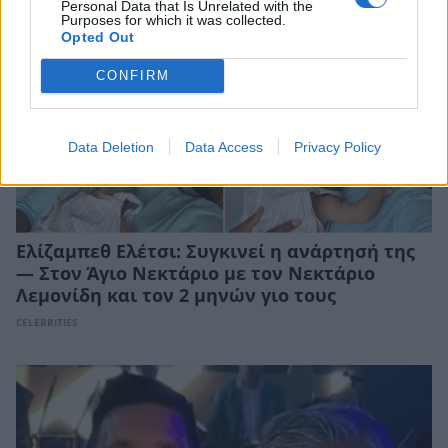
Personal Data that Is Unrelated with the
Purposes for which it was collected.
Opted Out
CONFIRM
Data Deletion
Data Access
Privacy Policy
Ελίζαμπεθ Ελέτσι: Συγκινεί η ανάρτησή της
— Στον Άγιο Νεκτάριο με τον Νεκτάριο
Λεμονίδη και τον 2 μηνών γιο τους
CELEBRITIES