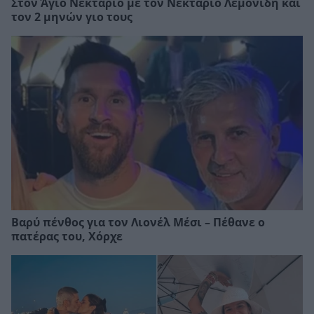
Στον Άγιο Νεκτάριο με τον Νεκτάριο Λεμονίδη και
τον 2 μηνών γιο τους
Βαρύ πένθος για τον Λιονέλ Μέσι – Πέθανε ο
πατέρας του, Χόρχε