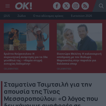
J2US
Ζώδια
Ο πιο αδύναμος κρίκος
Eurovision 2026
Εριέττα Κούρκουλου: Η
Ελεονώρα Μελέτη: Η καλοκαιρινή
συγκινητική ανάρτηση για τα 33α
απόδραση με τον Θοδωρή
γενέθλιά της – «Καμία στιγμή
Μαροσούλη στην παραλία για
ευτυχίας δεδομένη»
θαλάσσια σπορ
CELEBRITIES
CELEBRITIES
Σταματίνα Τσιμτσιλή για την
απουσία της Τίνας
Μεσσαροπούλου: «Ο λόγος που
δεν κάνουμε αναφορές σε