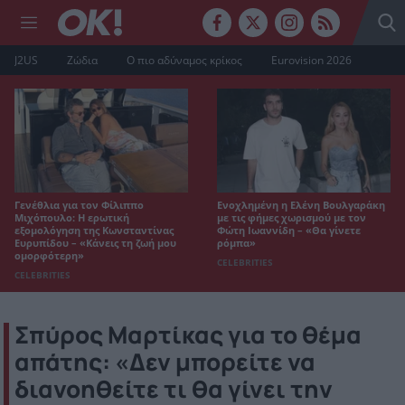
J2US
Ζώδια
Ο πιο αδύναμος κρίκος
Eurovision 2026
Γενέθλια για τον Φίλιππο
Ενοχλημένη η Ελένη Βουλγαράκη
Μιχόπουλο: Η ερωτική
με τις φήμες χωρισμού με τον
εξομολόγηση της Κωνσταντίνας
Φώτη Ιωαννίδη – «Θα γίνετε
Ευρυπίδου – «Κάνεις τη ζωή μου
ρόμπα»
ομορφότερη»
CELEBRITIES
CELEBRITIES
Σπύρος Μαρτίκας για το θέμα
απάτης: «Δεν μπορείτε να
διανοηθείτε τι θα γίνει την