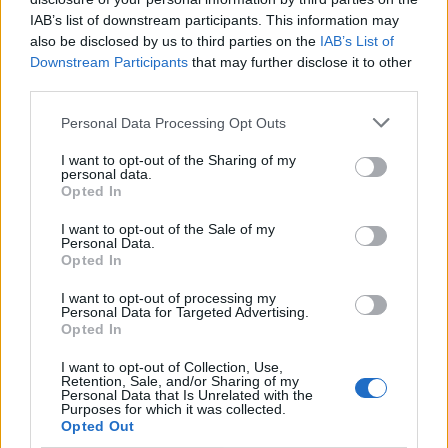
IAB’s list of downstream participants. This information may
also be disclosed by us to third parties on the
IAB’s List of
Downstream Participants
that may further disclose it to other
third parties.
Personal Data Processing Opt Outs
I want to opt-out of the Sharing of my
personal data.
Ευρυδίκη Βαλαβάνη: Οικογενειακές στιγμές
Opted In
στην Εύβοια μαζί με τον Γρηγόρη Μόργκαν
I want to opt-out of the Sale of my
και τον γιο τους – «Αυτή είναι η πραγματική
Personal Data.
πολυτέλεια»
Opted In
CELEBRITIES
I want to opt-out of processing my
Personal Data for Targeted Advertising.
Opted In
I want to opt-out of Collection, Use,
Retention, Sale, and/or Sharing of my
Personal Data that Is Unrelated with the
Purposes for which it was collected.
Opted Out