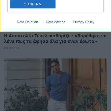
CONFIRM
Data Deletion
Data Access
Privacy Policy
Η Αποστολία Ζώη ξεκαθαρίζει: «Βαρέθηκα να
λένε πως τα άφησα όλα για έναν έρωτα»
CELEBRITIES