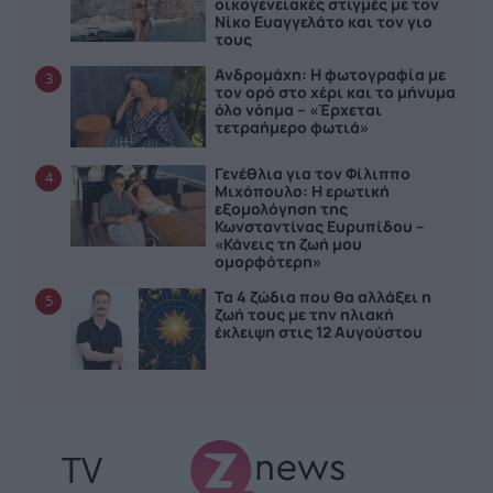
οικογενειακές στιγμές με τον
Νίκο Ευαγγελάτο και τον γιο
τους
Ανδρομάχη: Η φωτογραφία με
3
τον ορό στο χέρι και το μήνυμα
όλο νόημα – «Έρχεται
τετραήμερο φωτιά»
Γενέθλια για τον Φίλιππο
4
Μιχόπουλο: Η ερωτική
εξομολόγηση της
Κωνσταντίνας Ευρυπίδου –
«Κάνεις τη ζωή μου
ομορφότερη»
Τα 4 ζώδια που θα αλλάξει η
5
ζωή τους με την ηλιακή
έκλειψη στις 12 Αυγούστου
TV