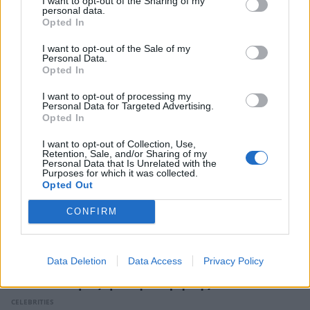
I want to opt-out of the Sharing of my
Χρήστος Χατζηπαναγιώτης: Η συγκινητική
personal data.
εξομολόγηση για τον Θάνο Μικρούτσικο –
Opted In
«Δεν τελειώνει ποτέ το “ευχαριστώ”»
I want to opt-out of the Sale of my
CELEBRITIES
Personal Data.
Opted In
I want to opt-out of processing my
Personal Data for Targeted Advertising.
Opted In
I want to opt-out of Collection, Use,
Retention, Sale, and/or Sharing of my
Personal Data that Is Unrelated with the
Purposes for which it was collected.
Opted Out
CONFIRM
Data Deletion
Data Access
Privacy Policy
Βίκυ Κάβουρα: Ξέγνοιαστες στιγμές
διακοπών μαζί με την κόρη της
CELEBRITIES