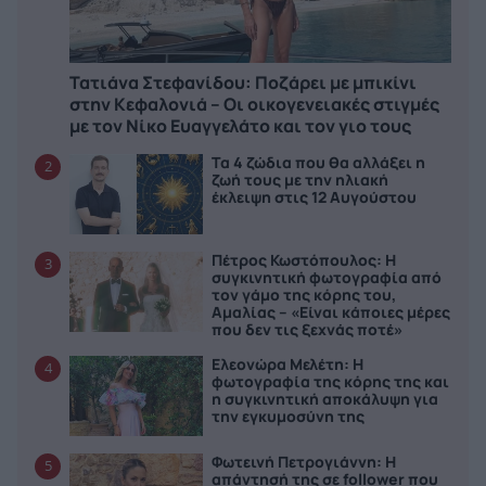
Τατιάνα Στεφανίδου: Ποζάρει με μπικίνι
στην Κεφαλονιά – Οι οικογενειακές στιγμές
με τον Νίκο Ευαγγελάτο και τον γιο τους
Τα 4 ζώδια που θα αλλάξει η
2
ζωή τους με την ηλιακή
έκλειψη στις 12 Αυγούστου
Πέτρος Κωστόπουλος: Η
3
συγκινητική φωτογραφία από
τον γάμο της κόρης του,
Αμαλίας – «Είναι κάποιες μέρες
που δεν τις ξεχνάς ποτέ»
Ελεονώρα Μελέτη: Η
4
φωτογραφία της κόρης της και
η συγκινητική αποκάλυψη για
την εγκυμοσύνη της
Φωτεινή Πετρογιάννη: Η
5
απάντησή της σε follower που