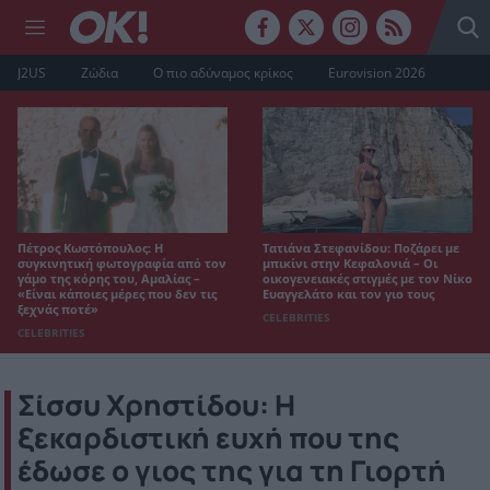
J2US
Ζώδια
Ο πιο αδύναμος κρίκος
Eurovision 2026
Πέτρος Κωστόπουλος: Η
Τατιάνα Στεφανίδου: Ποζάρει με
συγκινητική φωτογραφία από τον
μπικίνι στην Κεφαλονιά – Οι
γάμο της κόρης του, Αμαλίας –
οικογενειακές στιγμές με τον Νίκο
«Είναι κάποιες μέρες που δεν τις
Ευαγγελάτο και τον γιο τους
ξεχνάς ποτέ»
CELEBRITIES
CELEBRITIES
Σίσσυ Χρηστίδου: Η
ξεκαρδιστική ευχή που της
έδωσε ο γιος της για τη Γιορτή