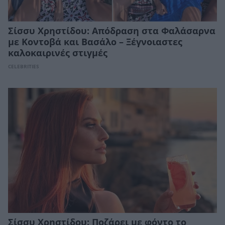
Σίσσυ Χρηστίδου: Απόδραση στα Φαλάσαρνα
με Κοντοβά και Βασάλο – Ξέγνοιαστες
καλοκαιρινές στιγμές
CELEBRITIES
Σίσσυ Χρηστίδου: Ποζάρει με φόντο το