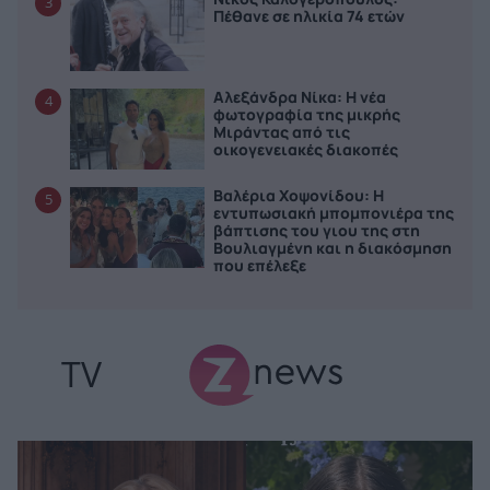
3
Πέθανε σε ηλικία 74 ετών
Αλεξάνδρα Νίκα: Η νέα
4
φωτογραφία της μικρής
Μιράντας από τις
οικογενειακές διακοπές
Βαλέρια Χοψονίδου: Η
5
εντυπωσιακή μπομπονιέρα της
βάπτισης του γιου της στη
Βουλιαγμένη και η διακόσμηση
που επέλεξε
TV