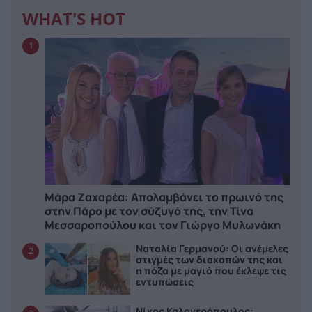
WHAT'S HOT
1
Μάρα Ζαχαρέα: Απολαμβάνει το πρωινό της
στην Πάρο με τον σύζυγό της, την Τίνα
Μεσσαροπούλου και τον Γιώργο Μυλωνάκη
Ναταλία Γερμανού: Οι ανέμελες
2
στιγμές των διακοπών της και
η πόζα με μαγιό που έκλεψε τις
εντυπώσεις
Νίκος Καλογερόπουλος: