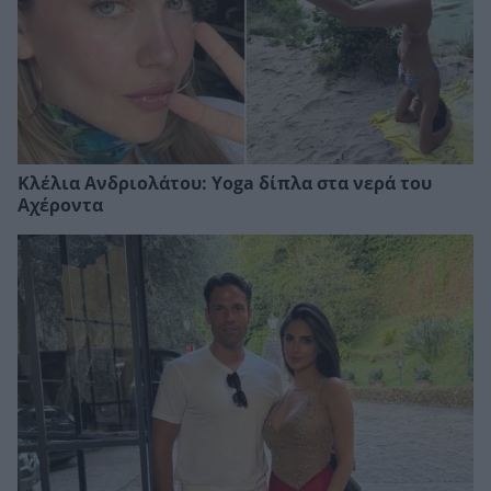
Κλέλια Ανδριολάτου: Yoga δίπλα στα νερά του
Αχέροντα