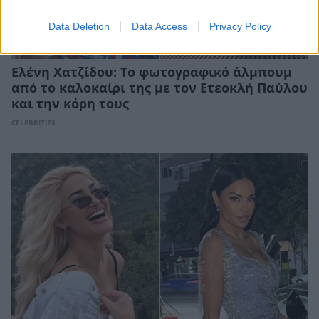
Data Deletion
Data Access
Privacy Policy
Ελένη Χατζίδου: Το φωτογραφικό άλμπουμ
από το καλοκαίρι της με τον Ετεοκλή Παύλου
και την κόρη τους
CELEBRITIES