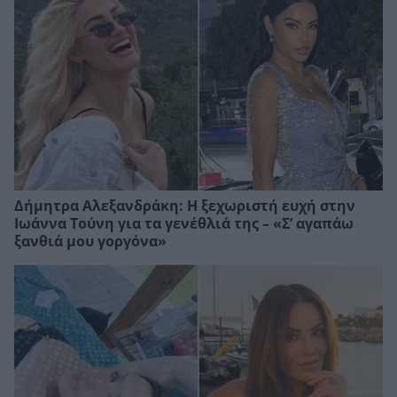
Δήμητρα Αλεξανδράκη: Η ξεχωριστή ευχή στην
Ιωάννα Τούνη για τα γενέθλιά της – «Σ’ αγαπάω
ξανθιά μου γοργόνα»