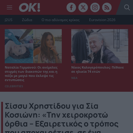
J2US
Ζώδια
Ο πιο αδύναμος κρίκος
Eurovision 2026
Ναταλία Γερμανού: Οι ανέμελες
Νίκος Καλογερόπουλος: Πέθανε
στιγμές των διακοπών της και η
σε ηλικία 74 ετών
πόζα με μαγιό που έκλεψε τις
ΝΕΑ
εντυπώσεις
CELEBRITIES
Σίσσυ Χρηστίδου για Σία
Κοσιώνη: «Την χειροκροτώ
όρθια – Εξαιρετικός ο τρόπος
που αποχαιρέτισε, σε ένα