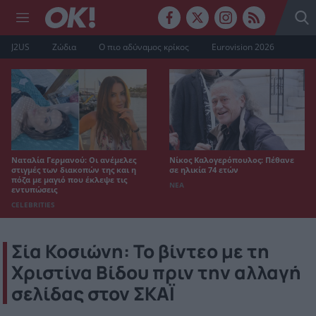
J2US
Ζώδια
Ο πιο αδύναμος κρίκος
Eurovision 2026
Ναταλία Γερμανού: Οι ανέμελες
Νίκος Καλογερόπουλος: Πέθανε
στιγμές των διακοπών της και η
σε ηλικία 74 ετών
πόζα με μαγιό που έκλεψε τις
ΝΕΑ
εντυπώσεις
CELEBRITIES
Σία Κοσιώνη: Το βίντεο με τη
Χριστίνα Βίδου πριν την αλλαγή
σελίδας στον ΣΚΑΪ