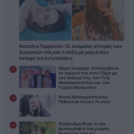
Ναταλία Γερμανού: Οι ανέμελες στιγμές των
διακοπών της και η πόζα με μαγιό που
έκλεψε τις εντυπώσεις
Μάρα Ζαχαρέα: Απολαμβάνει
2
το πρωινό της στην Πάρο με
τον σύζυγό της, την Τίνα
Μεσσαροπούλου και τον
Γιώργο Μυλωνάκη
Νίκος Καλογερόπουλος:
3
Πέθανε σε ηλικία 74 ετών
Αλεξάνδρα Νίκα: Η νέα
4
φωτογραφία της μικρής
Μιράντας από τις