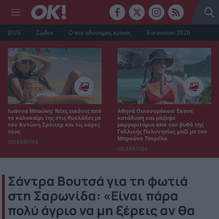
J2US
Ζώδια
Ο πιο αδύναμος κρίκος
Eurovision 2026
Ιωάννα Μπούκη: Νέες εικόνες από
Αθηνά Οικονομάκου: Έκανε
το καλοκαίρι της στις Κυκλάδες με
κατάδυση και μάζεψε
τον Αντώνη Σρόιτερ και τις κόρες
μαργαριτάρια από τον βυθό της
τους
Γαλλικής Πολυνησίας μαζί με τον
Μπρούνο Τσερέλα
CELEBRITIES
CELEBRITIES
Σάντρα Βουτσά για τη φωτιά
στη Σαρωνίδα: «Είναι πάρα
πολύ άγριο να μη ξέρεις αν θα