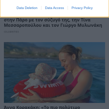
Data Deletion
Data Access
Privacy Policy
Μάρα Ζαχαρέα: Απολαμβάνει το πρωινό της
στην Πάρο με τον σύζυγό της, την Τίνα
Μεσσαροπούλου και τον Γιώργο Μυλωνάκη
CELEBRITIES
Άννα Κορακάκη: «Το πιο πολύτιμο