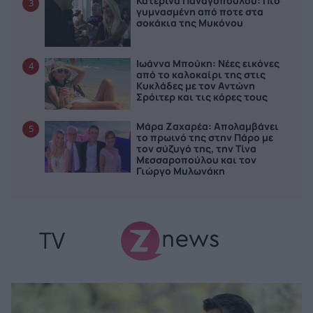
Κατερίνα Παναγοπούλου: Πιο
3
γυμνασμένη από ποτε στα
σοκάκια της Μυκόνου
Ιωάννα Μπούκη: Νέες εικόνες
4
από το καλοκαίρι της στις
Κυκλάδες με τον Αντώνη
Σρόιτερ και τις κόρες τους
Μάρα Ζαχαρέα: Απολαμβάνει
5
το πρωινό της στην Πάρο με
τον σύζυγό της, την Τίνα
Μεσσαροπούλου και τον
Γιώργο Μυλωνάκη
TV