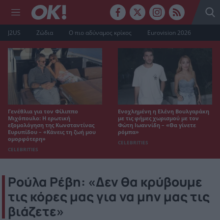
J2US
Ζώδια
Ο πιο αδύναμος κρίκος
Eurovision 2026
Γενέθλια για τον Φίλιππο
Ενοχλημένη η Ελένη Βουλγαράκη
Μιχόπουλο: Η ερωτική
με τις φήμες χωρισμού με τον
εξομολόγηση της Κωνσταντίνας
Φώτη Ιωαννίδη – «Θα γίνετε
Ευρυπίδου – «Κάνεις τη ζωή μου
ρόμπα»
ομορφότερη»
CELEBRITIES
CELEBRITIES
Ρούλα Ρέβη: «Δεν θα κρύβουμε
τις κόρες μας για να μην μας τις
βιάζετε»