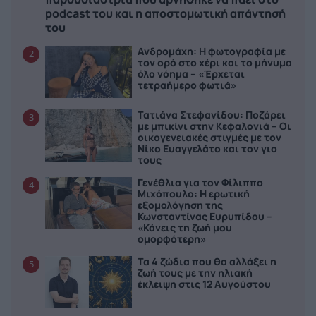
podcast του και η αποστομωτική απάντησή
του
Ανδρομάχη: Η φωτογραφία με
2
τον ορό στο χέρι και το μήνυμα
όλο νόημα – «Έρχεται
τετραήμερο φωτιά»
Τατιάνα Στεφανίδου: Ποζάρει
3
με μπικίνι στην Κεφαλονιά – Οι
οικογενειακές στιγμές με τον
Νίκο Ευαγγελάτο και τον γιο
τους
Γενέθλια για τον Φίλιππο
4
Μιχόπουλο: Η ερωτική
εξομολόγηση της
Κωνσταντίνας Ευρυπίδου –
«Κάνεις τη ζωή μου
ομορφότερη»
Τα 4 ζώδια που θα αλλάξει η
5
ζωή τους με την ηλιακή
έκλειψη στις 12 Αυγούστου