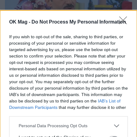
OK Mag -
Do Not Process My Personal Information
If you wish to opt-out of the sale, sharing to third parties, or
processing of your personal or sensitive information for
targeted advertising by us, please use the below opt-out
Προκόπης Αγαθοκλέους για τον ρόλο του ως
section to confirm your selection. Please note that after your
Άγιος Παΐσιος: «Ένας τέτοιος ρόλος δεν είναι
opt-out request is processed you may continue seeing
κατάρα, είναι ευλογία σίγουρα να
interest-based ads based on personal information utilized by
αναμετριέται κανείς με τέτοια πνευματικά
us or personal information disclosed to third parties prior to
βάθη»
your opt-out. You may separately opt-out of the further
CELEBRITIES
disclosure of your personal information by third parties on the
IAB’s list of downstream participants. This information may
also be disclosed by us to third parties on the
IAB’s List of
Downstream Participants
that may further disclose it to other
ΔΕΙΤΕ ΑΚΟΜΑ
third parties.
ΠΡΟΚΟΠΗΣ ΑΓΑΘΟΚΛΕΟΥΣ
Personal Data Processing Opt Outs