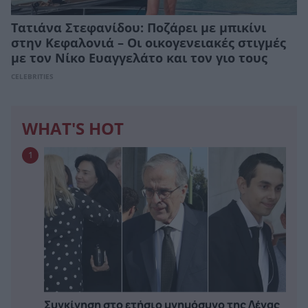
Τατιάνα Στεφανίδου: Ποζάρει με μπικίνι
στην Κεφαλονιά – Οι οικογενειακές στιγμές
με τον Νίκο Ευαγγελάτο και τον γιο τους
CELEBRITIES
WHAT'S HOT
1
Συγκίνηση στο ετήσιο μνημόσυνο της Λένας