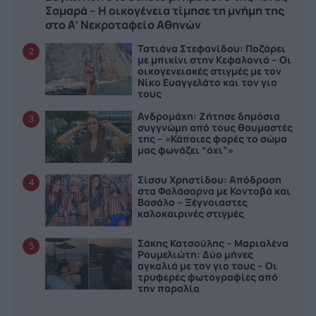
Σαμαρά – Η οικογένεια τίμησε τη μνήμη της
στο Α’ Νεκροταφείο Αθηνών
Τατιάνα Στεφανίδου: Ποζάρει
2
με μπικίνι στην Κεφαλονιά – Οι
οικογενειακές στιγμές με τον
Νίκο Ευαγγελάτο και τον γιο
τους
Ανδρομάχη: Ζήτησε δημόσια
3
συγγνώμη από τους θαυμαστές
της – «Κάποιες φορές το σώμα
μας φωνάζει “όχι”»
Σίσσυ Χρηστίδου: Απόδραση
4
στα Φαλάσαρνα με Κοντοβά και
Βασάλο – Ξέγνοιαστες
καλοκαιρινές στιγμές
Σάκης Κατσούλης – Μαριαλένα
5
Ρουμελιώτη: Δύο μήνες
αγκαλιά με τον γιο τους – Οι
τρυφερές φωτογραφίες από
την παραλία