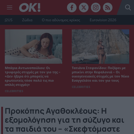
J2US
Ζώδια
Ο πιο αδύναμος κρίκος
Eurovision 2026
Μπάγια Αντωνοπούλου: Οι
Τατιάνα Στεφανίδου: Ποζάρει με
τρυφερές στιγμές με τον γιο της –
μπικίνι στην Κεφαλονιά – Οι
«Δεν ήξερα ότι μπορείς να
οικογενειακές στιγμές με τον Νίκο
ερωτευτείς τόσο πολύ τις πιο
Ευαγγελάτο και τον γιο τους
απλές στιγμές»
CELEBRITIES
CELEBRITIES
Προκόπης Αγαθοκλέους: Η
εξομολόγηση για τη σύζυγο και
τα παιδιά του – «Σκεφτόμαστε