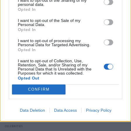
I want to opt-out of the Sharing of my
personal data.
Opted In
I want to opt-out of the Sale of my
ΠΕΡΙΣΣΟΤΕΡΑ ΣΤΟ
Personal Data.
Opted In
I want to opt-out of processing my
Personal Data for Targeted Advertising.
Opted In
I want to opt-out of Collection, Use,
Retention, Sale, and/or Sharing of my
Personal Data that Is Unrelated with the
Purposes for which it was collected.
Opted Out
CONFIRM
Data Deletion
Data Access
Privacy Policy
Γιώργος Χριστοδούλου: «Προσπάθησα να
γίνω δημοφιλής…»
CELEBRITIES