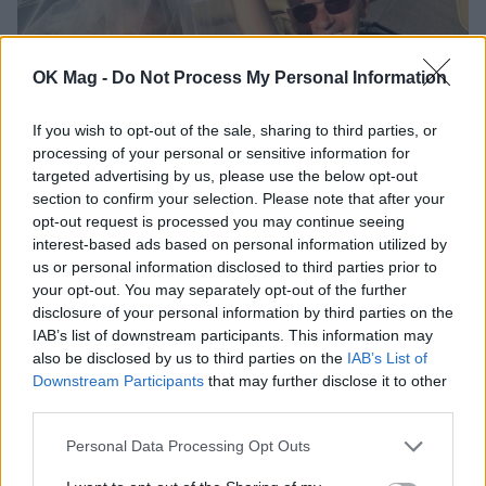
OK Mag -
Do Not Process My Personal Information
If you wish to opt-out of the sale, sharing to third parties, or
processing of your personal or sensitive information for
targeted advertising by us, please use the below opt-out
section to confirm your selection. Please note that after your
Αμαλία Κωστοπούλου: Το δημόσιο
opt-out request is processed you may continue seeing
«σ’αγαπώ» στον Πέτρο Κωστόπουλο για τη
interest-based ads based on personal information utilized by
Γιορτή του Πατέρα και η παιδική
us or personal information disclosed to third parties prior to
φωτογραφία!
your opt-out. You may separately opt-out of the further
disclosure of your personal information by third parties on the
CELEBRITIES
IAB’s list of downstream participants. This information may
also be disclosed by us to third parties on the
IAB’s List of
Downstream Participants
that may further disclose it to other
ΔΕΙΤΕ ΑΚΟΜΑ
third parties.
Personal Data Processing Opt Outs
ΠΕΤΡΟΣ ΚΩΣΤΟΠΟΥΛΟΣ