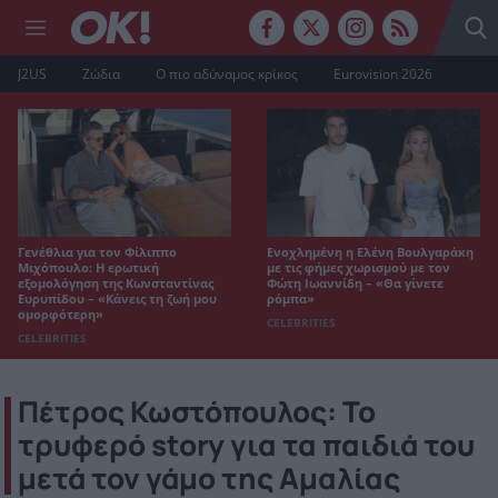
J2US
Ζώδια
Ο πιο αδύναμος κρίκος
Eurovision 2026
Γενέθλια για τον Φίλιππο
Ενοχλημένη η Ελένη Βουλγαράκη
Μιχόπουλο: Η ερωτική
με τις φήμες χωρισμού με τον
εξομολόγηση της Κωνσταντίνας
Φώτη Ιωαννίδη – «Θα γίνετε
Ευρυπίδου – «Κάνεις τη ζωή μου
ρόμπα»
ομορφότερη»
CELEBRITIES
CELEBRITIES
Πέτρος Κωστόπουλος: Το
τρυφερό story για τα παιδιά του
μετά τον γάμο της Αμαλίας