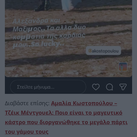
Διαβάστε επίσης:
Αμαλία Κωστοπούλου –
Τζέικ Μέντγουελ: Ποιο είναι το μαγευτικό
κάστρο που διοργανώθηκε το μεγάλο πάρτι
του γάμου τους