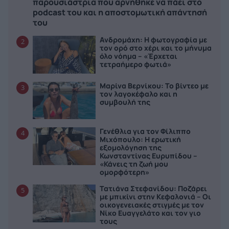
παρουσιάστρια που αρνήθηκε να πάει στο
podcast του και η αποστομωτική απάντησή
του
Ανδρομάχη: Η φωτογραφία με
2
τον ορό στο χέρι και το μήνυμα
όλο νόημα – «Έρχεται
τετραήμερο φωτιά»
Μαρίνα Βερνίκου: Το βίντεο με
3
τον λαγοκέφαλο και η
συμβουλή της
Γενέθλια για τον Φίλιππο
4
Μιχόπουλο: Η ερωτική
εξομολόγηση της
Κωνσταντίνας Ευρυπίδου –
«Κάνεις τη ζωή μου
ομορφότερη»
Τατιάνα Στεφανίδου: Ποζάρει
5
με μπικίνι στην Κεφαλονιά – Οι
οικογενειακές στιγμές με τον
Νίκο Ευαγγελάτο και τον γιο
τους