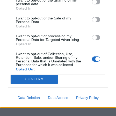
I want to opt-out of the Sharing of my
ΠΕΡΙΣΣΟΤΕΡΑ ΣΤΟ
personal data.
Opted In
I want to opt-out of the Sale of my
Personal Data.
Opted In
I want to opt-out of processing my
Personal Data for Targeted Advertising.
Opted In
I want to opt-out of Collection, Use,
Retention, Sale, and/or Sharing of my
Personal Data that Is Unrelated with the
Purposes for which it was collected.
Opted Out
CONFIRM
Ιωάννα Τούνη: Το φωτογραφικό άλμπουμ
των διακοπών της και η εξομολόγηση –
«Στέλνω καλημέρα στο αγόρι μου το
Data Deletion
Data Access
Privacy Policy
ξημέρωμα να βεβαιωθεί ότι ζω»
CELEBRITIES