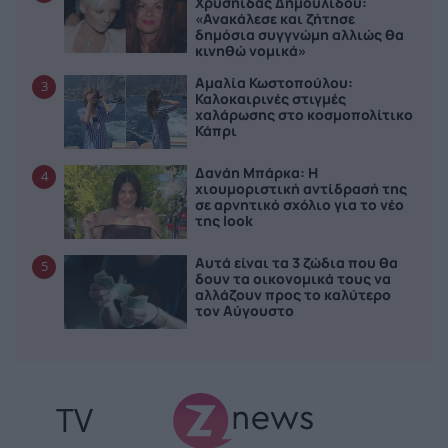
Χρυσηίδας Δημουλίδου:
«Ανακάλεσε και ζήτησε
δημόσια συγγνώμη αλλιώς θα
κινηθώ νομικά»
Αμαλία Κωστοπούλου:
3
Καλοκαιρινές στιγμές
χαλάρωσης στο κοσμοπολίτικο
Κάπρι
Δανάη Μπάρκα: Η
4
χιουμοριστική αντίδρασή της
σε αρνητικό σχόλιο για το νέο
της look
Αυτά είναι τα 3 ζώδια που θα
5
δουν τα οικονομικά τους να
αλλάζουν προς το καλύτερο
τον Αύγουστο
TV