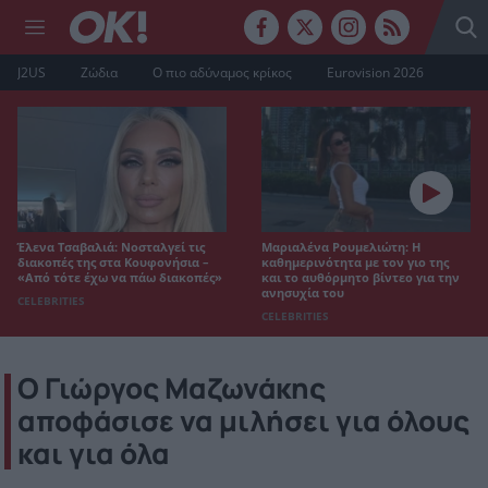
J2US
Ζώδια
Ο πιο αδύναμος κρίκος
Eurovision 2026
Έλενα Τσαβαλιά: Νοσταλγεί τις
Μαριαλένα Ρουμελιώτη: Η
διακοπές της στα Κουφονήσια –
καθημερινότητα με τον γιο της
«Από τότε έχω να πάω διακοπές»
και το αυθόρμητο βίντεο για την
ανησυχία του
CELEBRITIES
CELEBRITIES
Ο Γιώργος Μαζωνάκης
αποφάσισε να μιλήσει για όλους
και για όλα