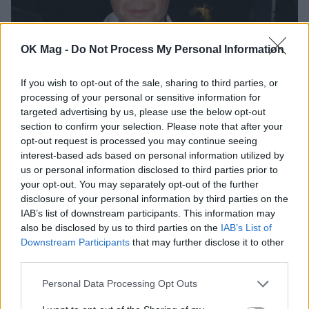
OK Mag -
Do Not Process My Personal Information
If you wish to opt-out of the sale, sharing to third parties, or
processing of your personal or sensitive information for
Γιώργος Μαζωνάκης: Βραδινή έξοδος στο
targeted advertising by us, please use the below opt-out
Θέατρο Άλσος – Η εμφάνιση στο live του
section to confirm your selection. Please note that after your
Σάκη Ρουβά
opt-out request is processed you may continue seeing
CELEBRITIES
interest-based ads based on personal information utilized by
us or personal information disclosed to third parties prior to
your opt-out. You may separately opt-out of the further
disclosure of your personal information by third parties on the
ΔΕΙΤΕ ΑΚΟΜΑ
IAB’s list of downstream participants. This information may
also be disclosed by us to third parties on the
IAB’s List of
ΓΙΩΡΓΟΣ ΜΑΖΩΝΑΚΗΣ
Downstream Participants
that may further disclose it to other
third parties.
Personal Data Processing Opt Outs