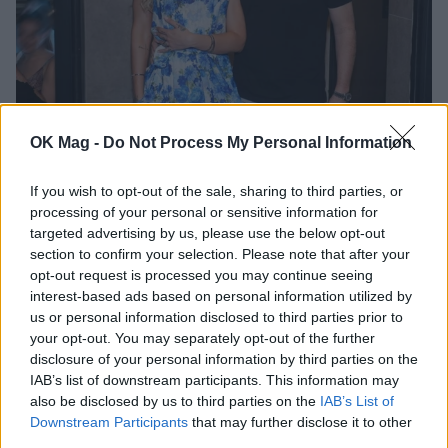
Έλενα Τσαγκρινού: Η τρυφερή ανάρτηση για
OK Mag -
Do Not Process My Personal Information
τα γενέθλια του Λάμπρου Κωνσταντάρα –
«Happy birthday to you my man»
If you wish to opt-out of the sale, sharing to third parties, or
CELEBRITIES
processing of your personal or sensitive information for
targeted advertising by us, please use the below opt-out
section to confirm your selection. Please note that after your
opt-out request is processed you may continue seeing
interest-based ads based on personal information utilized by
us or personal information disclosed to third parties prior to
your opt-out. You may separately opt-out of the further
disclosure of your personal information by third parties on the
IAB’s list of downstream participants. This information may
also be disclosed by us to third parties on the
IAB’s List of
Downstream Participants
that may further disclose it to other
third parties.