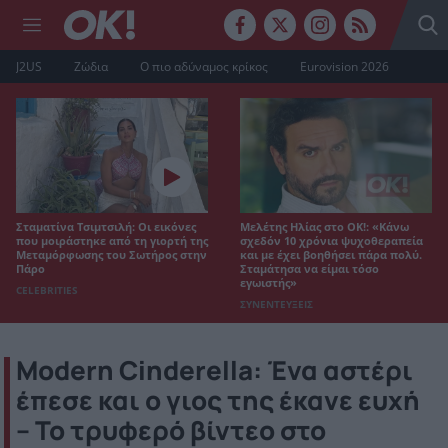
J2US
Ζώδια
Ο πιο αδύναμος κρίκος
Eurovision 2026
Σταματίνα Τσιμτσιλή: Οι εικόνες
Μελέτης Ηλίας στο ΟΚ!: «Κάνω
που μοιράστηκε από τη γιορτή της
σχεδόν 10 χρόνια ψυχοθεραπεία
Μεταμόρφωσης του Σωτήρος στην
και με έχει βοηθήσει πάρα πολύ.
Πάρο
Σταμάτησα να είμαι τόσο
εγωιστής»
CELEBRITIES
ΣΥΝΕΝΤΕΥΞΕΙΣ
Modern Cinderella: Ένα αστέρι
έπεσε και ο γιος της έκανε ευχή
– Το τρυφερό βίντεο στο