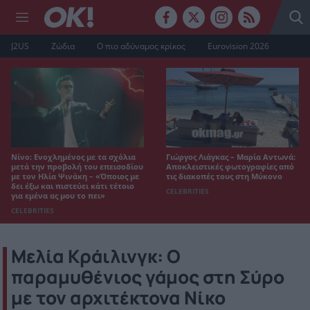
J2US
Ζώδια
Ο πιο αδύναμος κρίκος
Eurovision 2026
Νίνο: Ενοχλημένος με τα σχόλια
Γιώργος Λιάγκας – Μαρία Αντωνά:
μετά την προβολή του επεισοδίου
Αποκλειστικές φωτογραφίες από
με τον Ηλία Ψινάκη – «Όποιος με
τις διακοπές τους στη Μύκονο
δει έξω και πιστεύει κάτι τέτοιο
CELEBRITIES
για εμένα ας μου το πει»
CELEBRITIES
Μελία Κράιλινγκ: Ο
παραμυθένιος γάμος στη Σύρο
με τον αρχιτέκτονα Νίκο