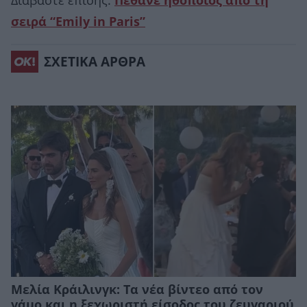
Διαβάστε επίσης:
Πέθανε ηθοποιός από τη
σειρά “Emily in Paris”
ΣΧΕΤΙΚΑ ΑΡΘΡΑ
Μελία Κράιλινγκ: Τα νέα βίντεο από τον
γάμο και η ξεχωριστή είσοδος του ζευγαριού