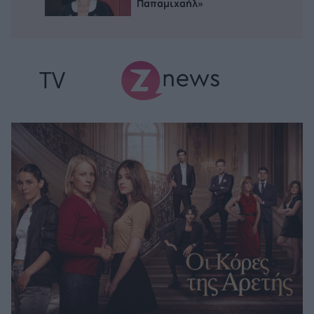
Παπαμιχαήλ»
TV