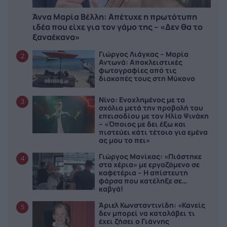
Άννα Μαρία Βέλλη: Απέτυχε η πρωτότυπη
ιδέα που είχε για τον γάμο της – «Δεν θα το
ξαναέκανα»
Γιώργος Λιάγκας – Μαρία
2
Αντωνά: Αποκλειστικές
φωτογραφίες από τις
διακοπές τους στη Μύκονο
Νίνο: Ενοχλημένος με τα
3
σχόλια μετά την προβολή του
επεισοδίου με τον Ηλία Ψινάκη
– «Όποιος με δει έξω και
πιστεύει κάτι τέτοιο για εμένα
ας μου το πει»
Γιώργος Μανίκας: «Πιάστηκε
4
στα χέρια» με εργαζόμενο σε
καφετέρια – Η απίστευτη
φάρσα που κατέληξε σε…
καβγά!
Άριελ Κωνσταντινίδη: «Κανείς
5
δεν μπορεί να καταλάβει τι
έχει ζήσει ο Γιάννης