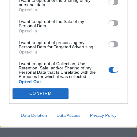
I want to opt-out of the Sharing of my
CELEBRITIES
personal data.
Opted In
I want to opt-out of the Sale of my
Personal Data.
Opted In
I want to opt-out of processing my
Personal Data for Targeted Advertising.
Opted In
I want to opt-out of Collection, Use,
Retention, Sale, and/or Sharing of my
Personal Data that Is Unrelated with the
Purposes for which it was collected.
Opted Out
CONFIRM
Μελία Κράιλινγκ: «Ο Τζέρεμι Άιρονς δεν
κατάλαβε από την αρχή ότι είμαι Ελληνίδα
γιατί έχω την ικανότητα να μη δείχνω από
πού είμαι»
Data Deletion
Data Access
Privacy Policy
ΣΥΝΕΝΤΕΥΞΕΙΣ