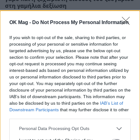
στη γαμήλια δεξίωση
CELEBRITIES
OK Mag -
Do Not Process My Personal Information
If you wish to opt-out of the sale, sharing to third parties, or
processing of your personal or sensitive information for
targeted advertising by us, please use the below opt-out
section to confirm your selection. Please note that after your
opt-out request is processed you may continue seeing
interest-based ads based on personal information utilized by
us or personal information disclosed to third parties prior to
your opt-out. You may separately opt-out of the further
disclosure of your personal information by third parties on the
IAB’s list of downstream participants. This information may
also be disclosed by us to third parties on the
IAB’s List of
Downstream Participants
that may further disclose it to other
Μελία Κράιλινγκ: Το ονειρικό reel μετά τον
third parties.
γάμο της στη Σύρο – Ο χορός στην αγκαλιά
του συζύγου της που μοιάζει βγαλμένος από
Personal Data Processing Opt Outs
ταινία!